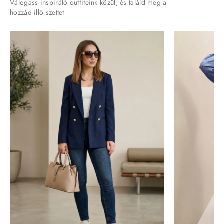
Válogass inspiráló outfiteink közül, és találd meg a
hozzád illő szettet