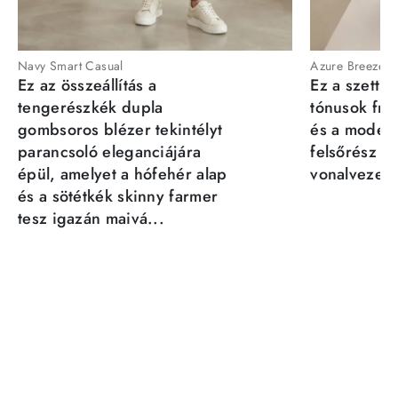
Navy Smart Casual
Azure Breeze
Ez az összeállítás a
Ez a szett a
tengerészkék dupla
tónusok fris
gombsoros blézer tekintélyt
és a moder
parancsoló eleganciájára
felsőrész st
épül, amelyet a hófehér alap
vonalvezeté
és a sötétkék skinny farmer
tesz igazán maivá...