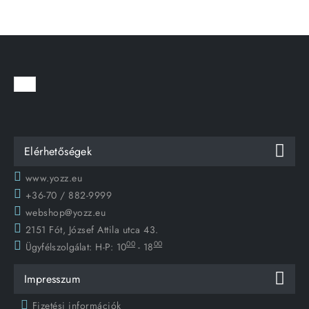
Elérhetőségek
www.yozz.eu
+36-70 / 882-9999
webshop@yozz.eu
2151 Fót, József Attila utca 43.
00
00
Ügyfélszolgálat:
H-P: 10
- 18
Impresszum
Fizetési információk