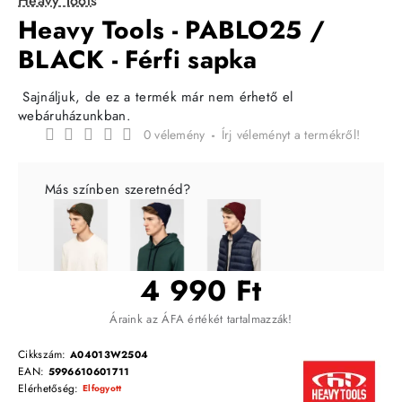
Heavy Tools
Heavy Tools - PABLO25 /
BLACK - Férfi sapka
Sajnáljuk, de ez a termék már nem érhető el
webáruházunkban.
0 vélemény
-
Írj véleményt a termékről!
Más színben szeretnéd?
4 990 Ft
Áraink az ÁFA értékét tartalmazzák!
Cikkszám:
A04013W2504
EAN:
5996610601711
Elérhetőség:
Elfogyott