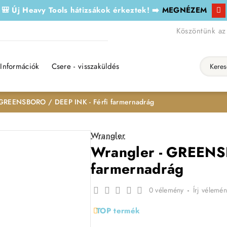
🎒 Új Heavy Tools hátizsákok érkeztek! ➡️
MEGNÉZEM
Köszöntünk az
Információk
Csere - visszaküldés
Keresés..
 GREENSBORO / DEEP INK - Férfi farmernadrág
Wrangler
Wrangler - GREENS
farmernadrág
0 vélemény
-
Írj vélemén
TOP termék