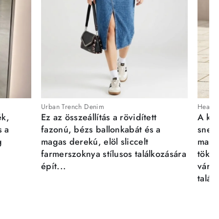
Urban Trench Denim
Heartb
ék,
Ez az összeállítás a rövidített
A kén
s a
fazonú, bézs ballonkabát és a
sneak
g
magas derekú, elöl sliccelt
magab
farmerszoknya stílusos találkozására
tökél
épít...
város
talál