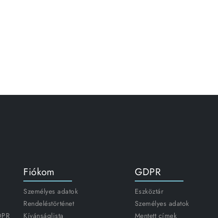
Fiókom
GDPR
Személyes adatok
Eszköztár
Rendeléstörténet
Személyes adatok
GDPR
Kívánságlista
Mentett címek