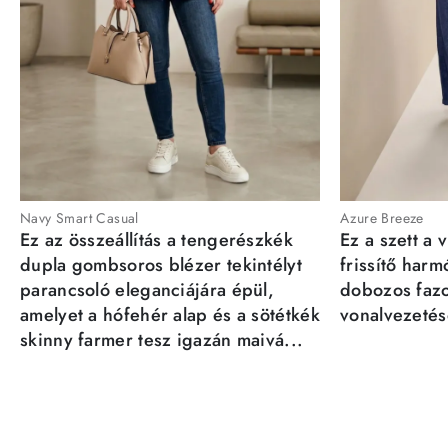
Navy Smart Casual
Azure Breeze
Ez az összeállítás a tengerészkék
Ez a szett a 
dupla gombsoros blézer tekintélyt
frissítő har
parancsoló eleganciájára épül,
dobozos fazo
amelyet a hófehér alap és a sötétkék
vonalvezetésé
skinny farmer tesz igazán maivá...