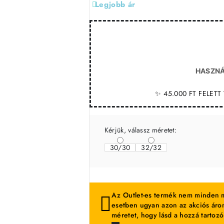
Legjobb ár
HASZNÁ
✨ 45.000 FT FELET
Kérjük, válassz méretet:
30/30
32/32
Az Outlet-es termék nem minden m
esetben ugyan azon az akciós áron
méretet, hogy lásd a hozzá tartozó