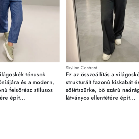
Skyline Contrast
világoskék tónusok
Ez az összeállítás a világosk
móniájára és a modern,
strukturált fazonú kiskabát é
nú felsőrész stílusos
sötétszürke, bő szárú nadrá
re épít...
látványos ellentétére épít...