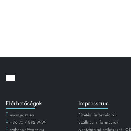
Elérhetőségek
Impresszum
www.yozz.eu
Fizetési információk
+36-70 / 882-9999
Szállítási információk
webshop@yozz.eu
Adatvédelmi nyilatkozat - 