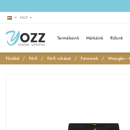
HUF
Termékeink
Márkáink
Rólunk
Férfi
Férfi ruházat
Farmerek
Wrangler -
h
o
Leárazás
m
e