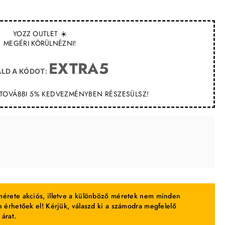
YOZZ OUTLET ☀️
MEGÉRI KÖRÜLNÉZNI!
EXTRA5
LD A KÓDOT:
T TOVÁBBI 5% KEDVEZMÉNYBEN RÉSZESÜLSZ!
érete akciós, illetve a különböző méretek nem minden
 érhetőek el! Kérjük, válaszd ki a számodra megfelelő
 árat.