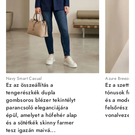
Navy Smart Casual
Azure Breeze
Ez az összeállítás a
Ez a szett a
tengerészkék dupla
tónusok fris
gombsoros blézer tekintélyt
és a moder
parancsoló eleganciájára
felsőrész st
épül, amelyet a hófehér alap
vonalvezeté
és a sötétkék skinny farmer
tesz igazán maivá...