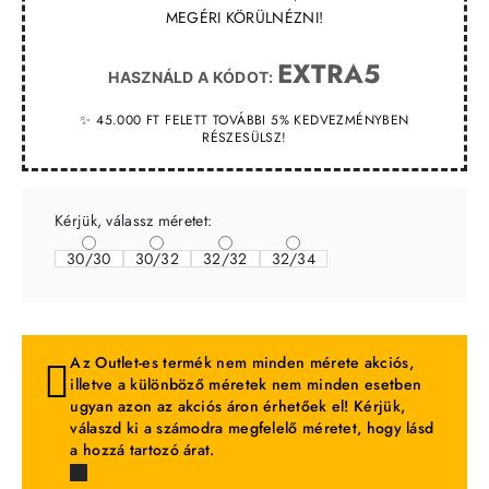
MEGÉRI KÖRÜLNÉZNI!
EXTRA5
HASZNÁLD A KÓDOT:
✨ 45.000 FT FELETT TOVÁBBI 5% KEDVEZMÉNYBEN
RÉSZESÜLSZ!
Kérjük, válassz méretet:
30/30
30/32
32/32
32/34
Az Outlet-es termék nem minden mérete akciós,
illetve a különböző méretek nem minden esetben
ugyan azon az akciós áron érhetőek el! Kérjük,
válaszd ki a számodra megfelelő méretet, hogy lásd
a hozzá tartozó árat.