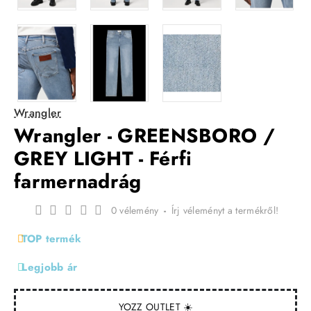
Wrangler
Wrangler - GREENSBORO /
GREY LIGHT - Férfi
farmernadrág
0 vélemény
-
Írj véleményt a termékről!
TOP termék
Legjobb ár
YOZZ OUTLET ☀️