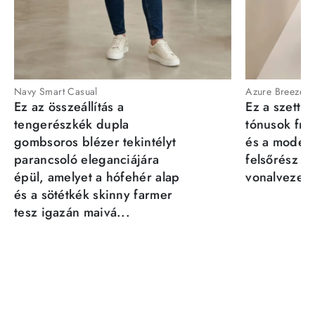
Navy Smart Casual
Azure Breeze
Ez az összeállítás a
Ez a szett a
tengerészkék dupla
tónusok fris
gombsoros blézer tekintélyt
és a moder
parancsoló eleganciájára
felsőrész st
épül, amelyet a hófehér alap
vonalvezeté
és a sötétkék skinny farmer
tesz igazán maivá...