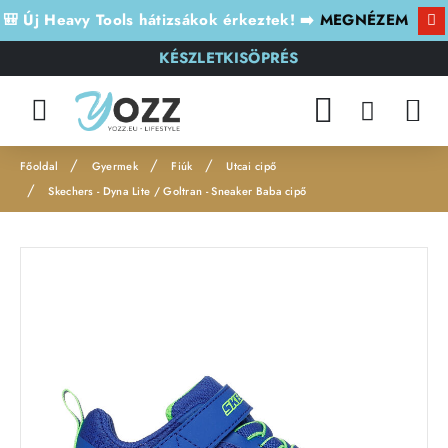
🎒 Új Heavy Tools hátizsákok érkeztek! ➡️
MEGNÉZEM
KÉSZLETKISÖPRÉS
Gyermek
Fiúk
Utcai cipő
h
Skechers - Dyna Lite / Goltran - Sneaker Baba cipő
o
m
Leárazás
e