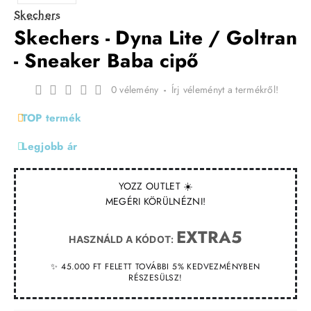
Skechers
Skechers - Dyna Lite / Goltran
- Sneaker Baba cipő
0 vélemény
-
Írj véleményt a termékről!
TOP termék
Legjobb ár
YOZZ OUTLET ☀️
MEGÉRI KÖRÜLNÉZNI!
EXTRA5
HASZNÁLD A KÓDOT:
✨ 45.000 FT FELETT TOVÁBBI 5% KEDVEZMÉNYBEN
RÉSZESÜLSZ!