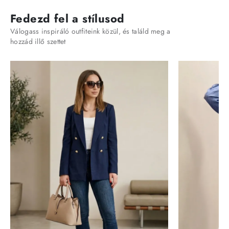
Fedezd fel a stílusod
Válogass inspiráló outfiteink közül, és találd meg a
hozzád illő szettet