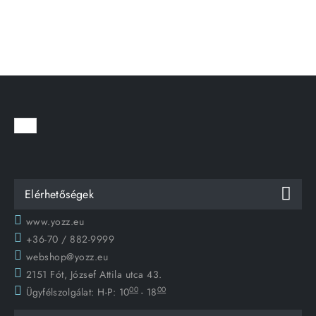
Elérhetőségek
www.yozz.eu
+36-70 / 882-9999
webshop@yozz.eu
2151 Fót, József Attila utca 43.
00
00
Ügyfélszolgálat:
H-P: 10
- 18