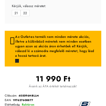
Kérjük, válassz méretet:
21
22
Az Outlet-es termék nem minden mérete akciós,
illetve a különböző méretek nem minden esetben
ugyan azon az akciós áron érhetőek el! Kérjük,
válaszd ki a számodra megfelelő méretet, hogy lásd
a hozzá tartozó árat.
11 990 Ft
Áraink az ÁFA értékét tartalmazzák!
Cikkszám:
405096N-BLLM
EAN:
197627608877
Elérhetőség:
Raktáron