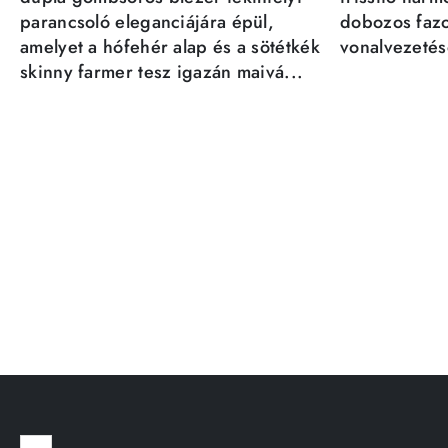
parancsoló eleganciájára épül,
dobozos fazo
amelyet a hófehér alap és a sötétkék
vonalvezetésé
skinny farmer tesz igazán maivá...