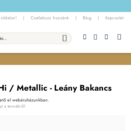
 oldalon!
|
Csatlakozz hozzánk
|
Blog
|
Kapcsolat
.
Hi / Metallic - Leány Bakancs
hető el webáruházunkban.
yt a termékről!