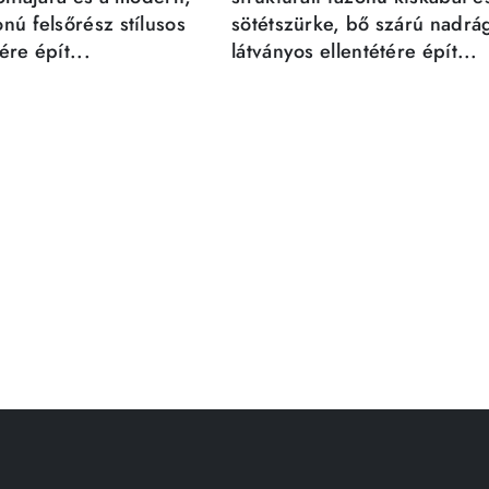
nú felsőrész stílusos
sötétszürke, bő szárú nadrá
re épít...
látványos ellentétére épít...