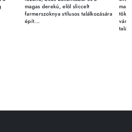
g
magas derekú, elöl sliccelt
magab
farmerszoknya stílusos találkozására
tökél
épít...
város
talál