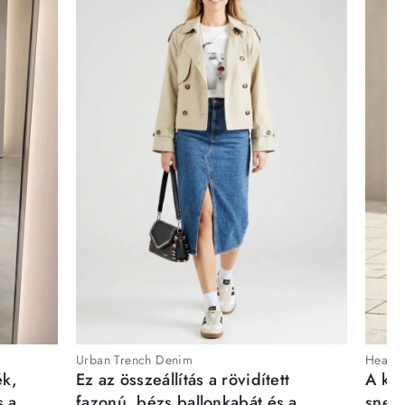
Urban Trench Denim
Heartb
ék,
Ez az összeállítás a rövidített
A kén
s a
fazonú, bézs ballonkabát és a
sneak