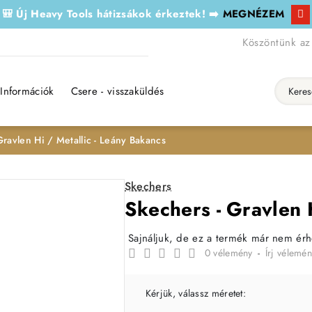
🎒 Új Heavy Tools hátizsákok érkeztek! ➡️
MEGNÉZEM
Köszöntünk az
Információk
Csere - visszaküldés
Keresés..
Gravlen Hi / Metallic - Leány Bakancs
Skechers
Skechers - Gravlen 
Sajnáljuk, de ez a termék már nem ér
0 vélemény
-
Írj vélemén
Kérjük, válassz méretet: