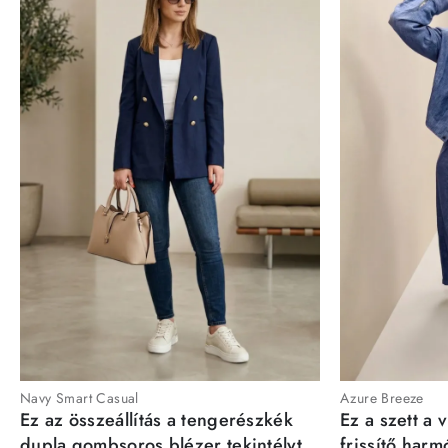
Navy Smart Casual
Azure Breeze
Ez az összeállítás a tengerészkék
Ez a szett a 
dupla gombsoros blézer tekintélyt
frissítő har