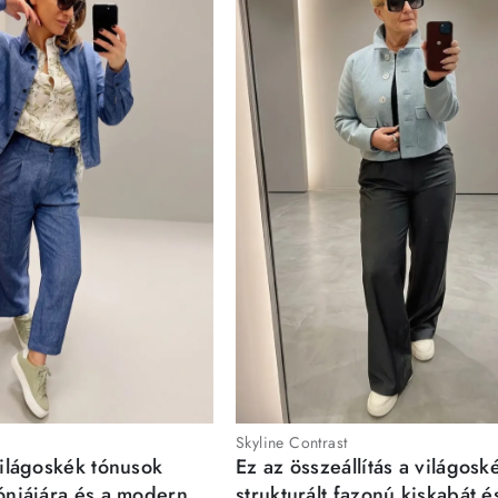
Skyline Contrast
világoskék tónusok
Ez az összeállítás a világosk
móniájára és a modern,
strukturált fazonú kiskabát é