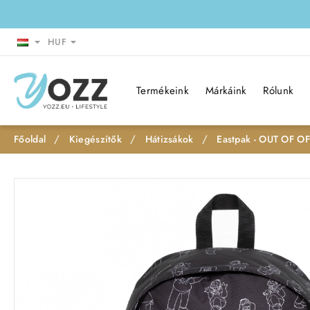
HUF
Termékeink
Márkáink
Rólunk
Kiegészítők
Hátizsákok
Eastpak - OUT OF OF
h
o
m
e