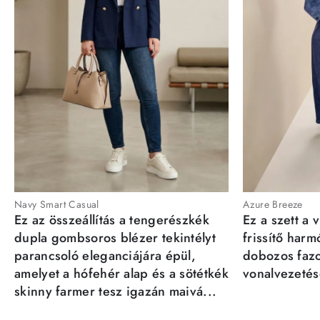
Navy Smart Casual
Azure Breeze
Ez az összeállítás a tengerészkék
Ez a szett a 
dupla gombsoros blézer tekintélyt
frissítő har
parancsoló eleganciájára épül,
dobozos fazo
amelyet a hófehér alap és a sötétkék
vonalvezetésé
skinny farmer tesz igazán maivá...