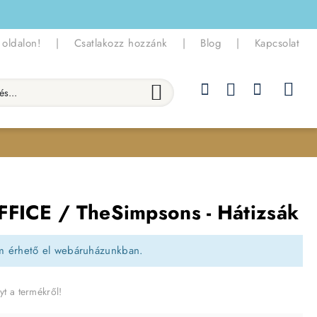
 oldalon!
|
Csatlakozz hozzánk
|
Blog
|
Kapcsolat
.
FFICE / TheSimpsons - Hátizsák
m érhető el webáruházunkban.
yt a termékről!