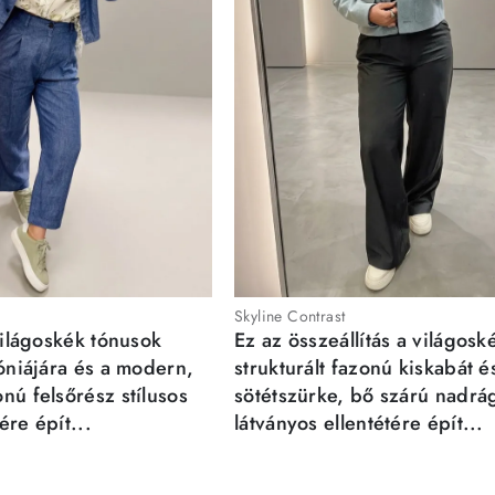
Skyline Contrast
világoskék tónusok
Ez az összeállítás a világosk
móniájára és a modern,
strukturált fazonú kiskabát é
nú felsőrész stílusos
sötétszürke, bő szárú nadrá
re épít...
látványos ellentétére épít...