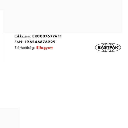
Cikkszám:
EK0007677A11
EAN:
196246676229
Elérhetőség:
Elfogyott