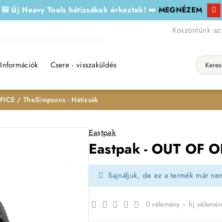
🎒 Új Heavy Tools hátizsákok érkeztek! ➡️
MEGNÉZEM
Köszöntünk az
Információk
Csere - visszaküldés
Keresés..
FICE / TheSimpsons - Hátizsák
Eastpak
Eastpak - OUT OF O
Sajnáljuk, de ez a termék már ne
0 vélemény
-
Írj vélemén