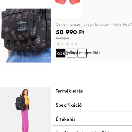
Oakley napszemüveg - Encoder - Matte Red Co
50 990 Ft
79 990 Ft
Kosárba
Kívánságlistára
Összehasonlítás
Termékleírás
Specifikáció
Értékelés