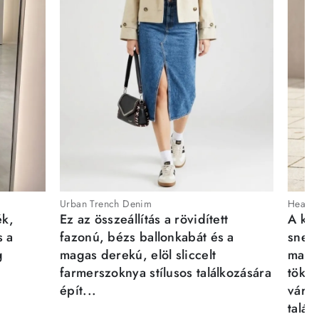
Urban Trench Denim
Heartb
ék,
Ez az összeállítás a rövidített
A kén
s a
fazonú, bézs ballonkabát és a
sneak
g
magas derekú, elöl sliccelt
magab
farmerszoknya stílusos találkozására
tökél
épít...
város
talál