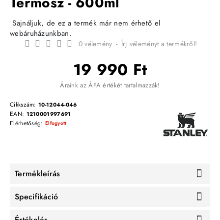
Termosz - 600ml
Sajnáljuk, de ez a termék már nem érhető el
webáruházunkban.
0 vélemény
-
Írj véleményt a termékről!
19 990 Ft
Áraink az ÁFA értékét tartalmazzák!
Cikkszám:
10-12044-046
EAN:
1210001997691
Elérhetőség:
Elfogyott
Termékleírás
Specifikáció
Értékelés