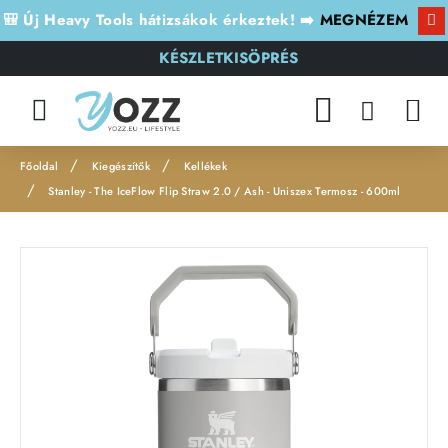
🎒 Új Heavy Tools hátizsákok érkeztek! ➡️
MEGNÉZEM
KÉSZLETKISÖPRÉS
Kiegészítők
Kellékek
h
Stanley - The IceFlow Flip Straw 2.0 / Ash - Uniszex Termosz - 600ml
o
m
e