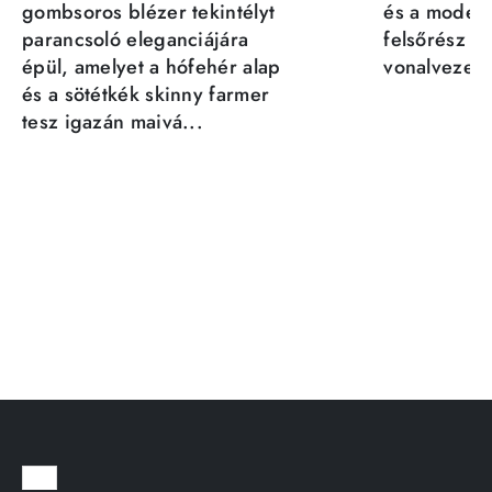
gombsoros blézer tekintélyt
és a moder
parancsoló eleganciájára
felsőrész st
épül, amelyet a hófehér alap
vonalvezeté
és a sötétkék skinny farmer
tesz igazán maivá...