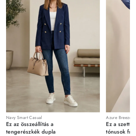
Navy Smart Casual
Azure Breeze
Ez az összeállítás a
Ez a szett a
tengerészkék dupla
tónusok fris