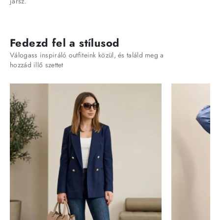
jársz.
Fedezd fel a stílusod
Válogass inspiráló outfiteink közül, és találd meg a
hozzád illő szettet