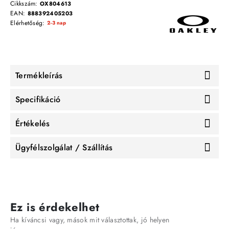
Cikkszám:
OX804613
EAN:
888392405203
Elérhetőség:
2-3 nap
Termékleírás
Specifikáció
Értékelés
Ügyfélszolgálat / Szállítás
Ez is érdekelhet
Ha kíváncsi vagy, mások mit választottak, jó helyen