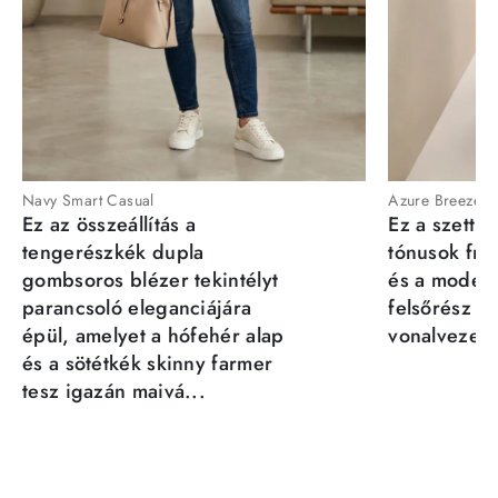
Navy Smart Casual
Azure Breeze
Ez az összeállítás a
Ez a szett a
tengerészkék dupla
tónusok fris
gombsoros blézer tekintélyt
és a moder
parancsoló eleganciájára
felsőrész st
épül, amelyet a hófehér alap
vonalvezeté
és a sötétkék skinny farmer
tesz igazán maivá...