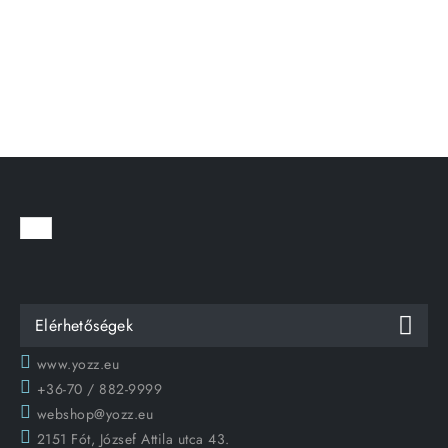
Elérhetőségek
www.yozz.eu
+36-70 / 882-9999
webshop@yozz.eu
2151 Fót, József Attila utca 43.