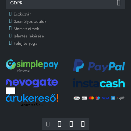
GDPR
Eszköztár
Személyes adatok
Mentett címek
Jelentés lekérése
Felejtés joga
Árukereső.hu