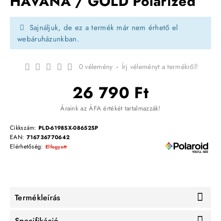
HAVANA / GOLD Polarized
Sajnáljuk, de ez a termék már nem érhető el
webáruházunkban.
0 vélemény
-
Írj véleményt a termékről!
26 790 Ft
Áraink az ÁFA értékét tartalmazzák!
Cikkszám:
PLD-6198SX-08652SP
EAN:
716736770642
Elérhetőség:
Elfogyott
Termékleírás
Specifikáció