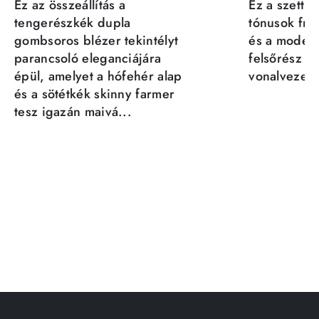
Ez az összeállítás a
Ez a szett a
tengerészkék dupla
tónusok fris
gombsoros blézer tekintélyt
és a moder
parancsoló eleganciájára
felsőrész st
épül, amelyet a hófehér alap
vonalvezeté
és a sötétkék skinny farmer
tesz igazán maivá...