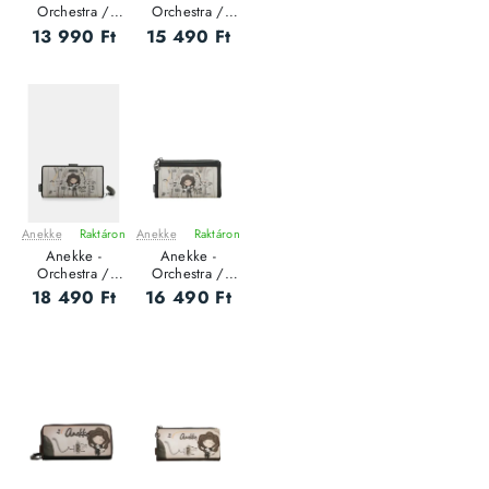
Orchestra /
Orchestra /
RFID - Női
RFID - Női
13 990 Ft
15 490 Ft
pénztárca - S
pénztárca - M
Anekke
Raktáron
Anekke
Raktáron
ÚJ
ÚJ
Anekke -
Anekke -
Orchestra /
Orchestra /
RFID - Női
RFID - Női
18 490 Ft
16 490 Ft
pénztárca
pénztárca