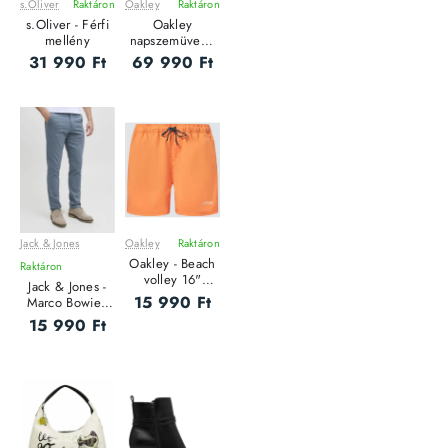
s.Oliver
Raktáron
Oakley
Raktáron
ÚJ
ÚJ
s.Oliver - Férfi
Oakley
mellény
napszemüveg -
HTSN SQ -
31 990 Ft
69 990 Ft
Polished Black /
Prizm Sapphire
Jack & Jones
Oakley
Raktáron
ÚJ
ÚJ
Oakley - Beach
Raktáron
volley 16"
Jack & Jones -
Beachshort -
15 990 Ft
Marco Bowie -
Férfi
Elegáns Férfi
15 990 Ft
fürdőnadrág
nadrág