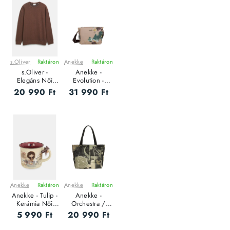
s.Oliver
Raktáron
Anekke
Raktáron
ÚJ
ÚJ
s.Oliver -
Anekke -
Elegáns Női
Evolution -
pulóver
Oldaltáska
20 990 Ft
31 990 Ft
Anekke
Raktáron
Anekke
Raktáron
ÚJ
ÚJ
Anekke - Tulip -
Anekke -
Kerámia Női
Orchestra /
bögre
TRAVEL - Női
5 990 Ft
20 990 Ft
oldaltáska