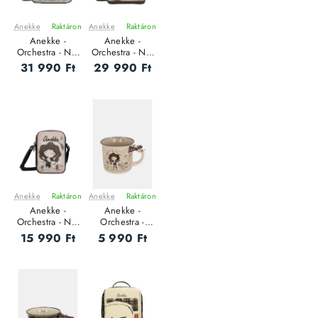
Anekke
Raktáron
Anekke
Raktáron
ÚJ
ÚJ
Anekke -
Anekke -
Orchestra - Női
Orchestra - Női
oldaltáska - L
oldaltáska
31 990 Ft
29 990 Ft
Anekke
Raktáron
Anekke
Raktáron
ÚJ
ÚJ
Anekke -
Anekke -
Orchestra - Női
Orchestra -
oldaltáska
Kerámia Női
15 990 Ft
5 990 Ft
bögre