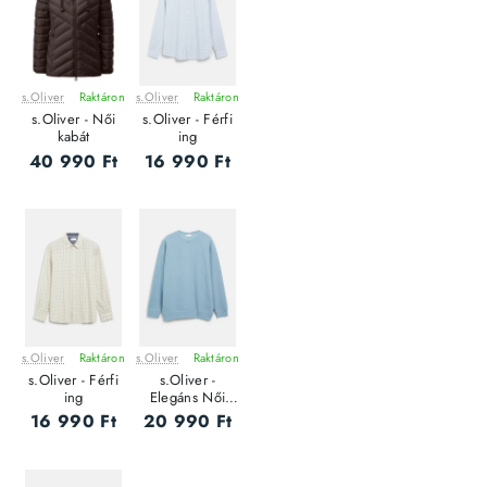
s.Oliver
Raktáron
s.Oliver
Raktáron
ÚJ
ÚJ
s.Oliver - Női
s.Oliver - Férfi
kabát
ing
40 990 Ft
16 990 Ft
s.Oliver
Raktáron
s.Oliver
Raktáron
ÚJ
ÚJ
s.Oliver - Férfi
s.Oliver -
ing
Elegáns Női
pulóver
16 990 Ft
20 990 Ft