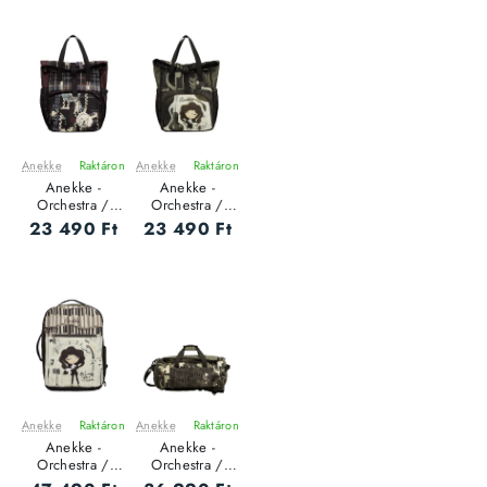
Anekke
Raktáron
Anekke
Raktáron
ÚJ
ÚJ
Anekke -
Anekke -
Orchestra /
Orchestra /
TRAVEL - Női
TRAVEL - Női
23 490 Ft
23 490 Ft
hátizsák - M
hátizsák - M
Anekke
Raktáron
Anekke
Raktáron
ÚJ
ÚJ
Anekke -
Anekke -
Orchestra /
Orchestra /
TRAVEL - Női
TRAVEL - Női