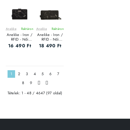
Anekke
Raktáron
Anekke
Raktáron
ÚJ
ÚJ
Anekke - Iron /
Anekke - Iron /
RFID - Női
RFID - Női
pénztárca - M
pénztárca - L
16 490 Ft
18 490 Ft
1
2
3
4
5
6
7
8
9
>
>|
Tételek: 1 - 48 / 4647 (97 oldal)