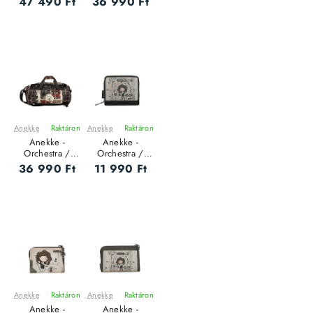
47 490 Ft
36 990 Ft
hátizsák
bőrönd
Anekke
Raktáron
Anekke
Raktáron
ÚJ
ÚJ
Anekke -
Anekke -
Orchestra /
Orchestra /
TRAVEL - Női
RFID - Női
36 990 Ft
11 990 Ft
bőrönd
pénztárca - S
Anekke
Raktáron
Anekke
Raktáron
ÚJ
ÚJ
Anekke -
Anekke -