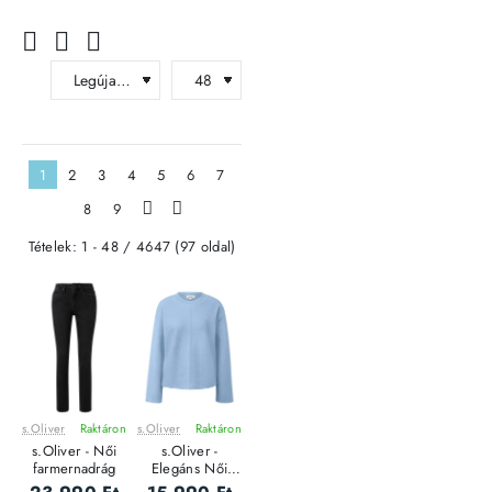
1
2
3
4
5
6
7
8
9
>
>|
Tételek: 1 - 48 / 4647 (97 oldal)
s.Oliver
Raktáron
s.Oliver
Raktáron
ÚJ
ÚJ
s.Oliver - Női
s.Oliver -
farmernadrág
Elegáns Női
pulóver