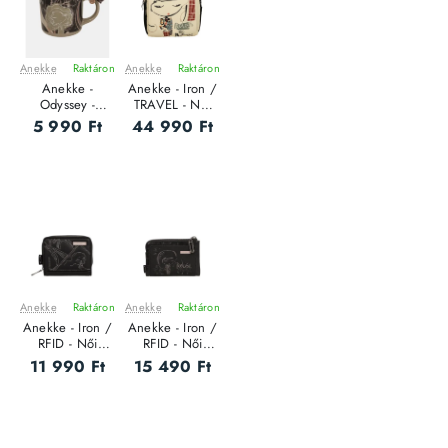
Anekke
Raktáron
Anekke
Raktáron
ÚJ
ÚJ
Anekke -
Anekke - Iron /
Odyssey -
TRAVEL - Női
Kerámia Női
hátizsák
5 990 Ft
44 990 Ft
bögre
Anekke
Raktáron
Anekke
Raktáron
ÚJ
ÚJ
Anekke - Iron /
Anekke - Iron /
RFID - Női
RFID - Női
pénztárca - S
pénztárca - M
11 990 Ft
15 490 Ft