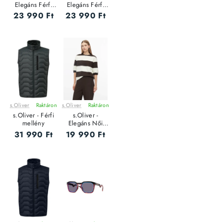
Elegáns Férfi
Elegáns Férfi
pulóver
pulóver
23 990 Ft
23 990 Ft
s.Oliver
Raktáron
s.Oliver
Raktáron
ÚJ
ÚJ
s.Oliver - Férfi
s.Oliver -
mellény
Elegáns Női
pulóver
31 990 Ft
19 990 Ft