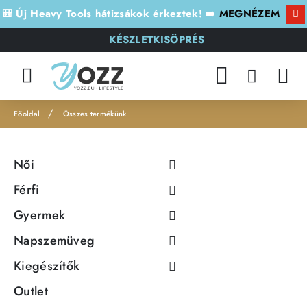
🎒 Új Heavy Tools hátizsákok érkeztek! ➡️
MEGNÉZEM
KÉSZLETKISÖPRÉS
Összes termékünk
h
o
Női
m
e
Férfi
Gyermek
Napszemüveg
Kiegészítők
Outlet