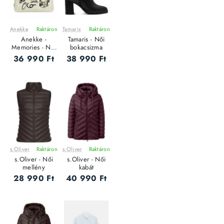
Anekke
Raktáron
Tamaris
Raktáron
ÚJ
ÚJ
Anekke -
Tamaris - Női
Memories - Női
bokacsizma
oldaltáska
36 990 Ft
38 990 Ft
s.Oliver
Raktáron
s.Oliver
Raktáron
ÚJ
ÚJ
s.Oliver - Női
s.Oliver - Női
mellény
kabát
28 990 Ft
40 990 Ft