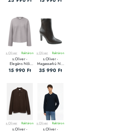
23 990 Ft
15 990 Ft
s.Oliver
Raktáron
s.Oliver
Raktáron
ÚJ
ÚJ
s.Oliver -
s.Oliver -
Elegáns Női
Magassarkú Női
pulóver
csizma
15 990 Ft
35 990 Ft
s.Oliver
Raktáron
s.Oliver
Raktáron
ÚJ
ÚJ
s.Oliver -
s.Oliver -