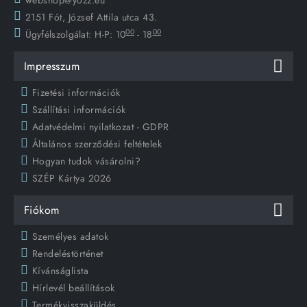
webshop@yozz.eu
2151 Fót, József Attila utca 43.
00
00
Ügyfélszolgálat:
H-P: 10
- 18
Impresszum
Fizetési információk
Szállítási információk
Adatvédelmi nyilatkozat - GDPR
Általános szerződési feltételek
Hogyan tudok vásárolni?
SZÉP Kártya 2026
Fiókom
Személyes adatok
Rendeléstörténet
Kívánságlista
Hírlevél beállítások
Termékvisszaküldés