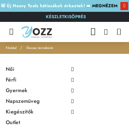
🎒 Új Heavy Tools hátizsákok érkeztek! ➡️
MEGNÉZEM
KÉSZLETKISÖPRÉS
Összes termékünk
h
o
Női
m
e
Férfi
Gyermek
Napszemüveg
Kiegészítők
Outlet