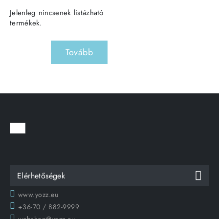
Jelenleg nincsenek listázható
termékek.
Tovább
Elérhetőségek
www.yozz.eu
+36-70 / 882-9999