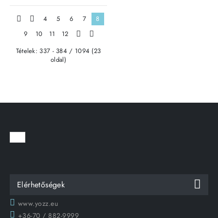
|<
<
4
5
6
7
8
9
10
11
12
>
>|
Tételek: 337 - 384 / 1094 (23
oldal)
Elérhetőségek
www.yozz.eu
+36-70 / 882-9999