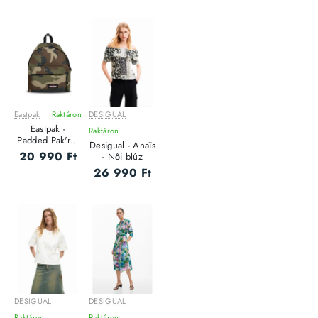
Eastpak
Raktáron
DESIGUAL
Eastpak -
Raktáron
Padded Pak'r /
Desigual - Anaïs
Camo - Uniszex
20 990 Ft
- Női blúz
hátizsák
26 990 Ft
DESIGUAL
DESIGUAL
Raktáron
Raktáron