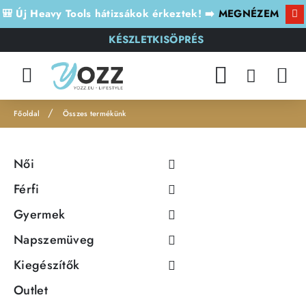
🎒 Új Heavy Tools hátizsákok érkeztek! ➡️
MEGNÉZEM
KÉSZLETKISÖPRÉS
Összes termékünk
h
o
Női
m
e
Férfi
Gyermek
Napszemüveg
Kiegészítők
Outlet