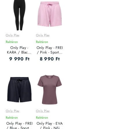
Only Play
Only Play
Raktáron
Raktáron
Only Play -
Only Play - FREI
KARA / Black -
/ Pink - Sportos
Női leggings
Női rövidnadrág
9 990 Ft
8 990 Ft
Only Play
Only Play
Raktáron
Raktáron
Only Play - FREI
Only Play - EVA
/ Blue - Sportos
/ Pink - Női