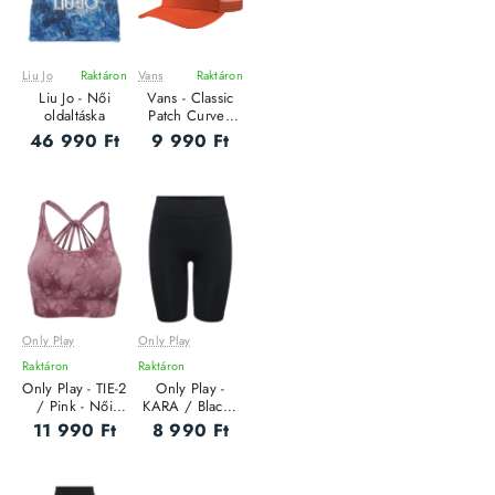
Liu Jo
Raktáron
Vans
Raktáron
Liu Jo - Női
Vans - Classic
oldaltáska
Patch Curved
Bill Trucker -
46 990 Ft
9 990 Ft
Uniszex baseball
sapka
Only Play
Only Play
Raktáron
Raktáron
Only Play - TIE-2
Only Play -
/ Pink - Női
KARA / Black -
melltartó
Sportos Női
11 990 Ft
8 990 Ft
rövidnadrág