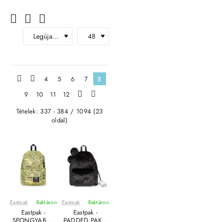
|<
<
4
5
6
7
8
9
10
11
12
>
>|
Tételek: 337 - 384 / 1094 (23
oldal)
Eastpak
Raktáron
Eastpak
Raktáron
Eastpak -
Eastpak -
SPONGYABOB
PADDED PAK'R