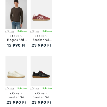
s.Oliver
Raktáron
s.Oliver
Raktáron
s.Oliver -
s.Oliver -
Elegáns Férfi
Sneaker Női
pulóver
utcai cipő
15 990 Ft
23 990 Ft
s.Oliver
Raktáron
s.Oliver
Raktáron
s.Oliver -
s.Oliver -
Sneaker Női
Sneaker Női
utcai cipő
utcai cipő
23 990 Ft
23 990 Ft