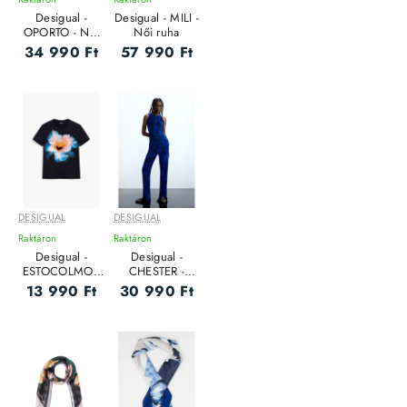
Desigual -
Desigual - MILI -
OPORTO - Női
Női ruha
póló
34 990 Ft
57 990 Ft
DESIGUAL
DESIGUAL
Raktáron
Raktáron
Desigual -
Desigual -
ESTOCOLMO -
CHESTER -
Női póló
Elegáns Női
13 990 Ft
30 990 Ft
nadrág