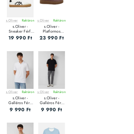
s.Oliver
Raktáron
s.Oliver
Raktáron
s.Oliver -
s.Oliver -
Sneaker Férfi
Platformos
utcai cipő
Sneaker Női
19 990 Ft
23 990 Ft
utcai cipő
s.Oliver
Raktáron
s.Oliver
Raktáron
s.Oliver -
s.Oliver -
Galléros Férfi
Galléros Férfi
póló
póló
9 990 Ft
9 990 Ft