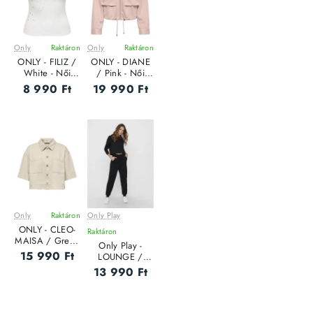
Only
Raktáron
Only
Raktáron
ONLY - FILIZ /
ONLY - DIANE
White - Női
/ Pink - Női
felső
dzseki
8 990 Ft
19 990 Ft
Only
Raktáron
Only Play
ONLY - CLEO-
Raktáron
MAISA / Grey -
Only Play -
Női felső
15 990 Ft
LOUNGE /
Black - Sportos
13 990 Ft
Női nadrág