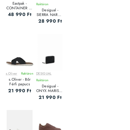
Eastpak -
Raktáron
CONTAINER 65
Desigual -
- Uniszex
48 990 Ft
SIERRA NARON
bőrönd
MEDIUM FLAP -
28 990 Ft
Női oldaltáska
s.Oliver
Raktáron
DESIGUAL
s.Oliver - Bőr
Raktáron
Férfi papucs
Desigual -
21 990 Ft
ONYX MARISA -
Női pénztárca
21 990 Ft