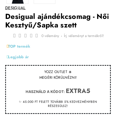
DESIGUAL
Desigual ajándékcsomag - Női
Kesztyű/Sapka szett
0 vélemény
-
Írj véleményt a termékről!
TOP termék
Legjobb ár
YOZZ OUTLET ☀️
MEGÉRI KÖRÜLNÉZNI!
EXTRA5
HASZNÁLD A KÓDOT:
✨ 45.000 FT FELETT TOVÁBBI 5% KEDVEZMÉNYBEN
RÉSZESÜLSZ!