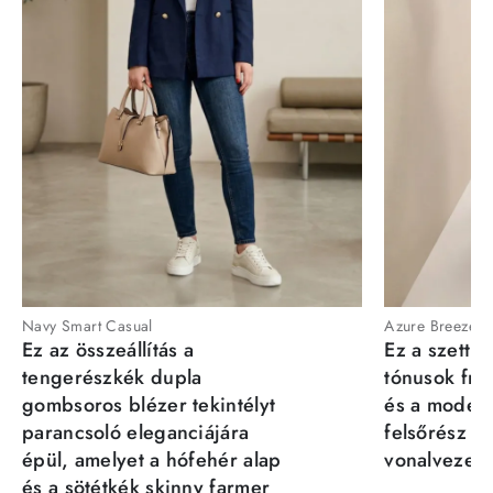
Navy Smart Casual
Azure Breeze
Ez az összeállítás a
Ez a szett a
tengerészkék dupla
tónusok fris
gombsoros blézer tekintélyt
és a moder
parancsoló eleganciájára
felsőrész st
épül, amelyet a hófehér alap
vonalvezeté
és a sötétkék skinny farmer