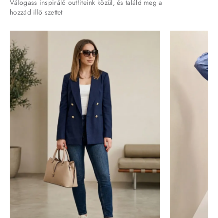
Válogass inspiráló outfiteink közül, és találd meg a
hozzád illő szettet