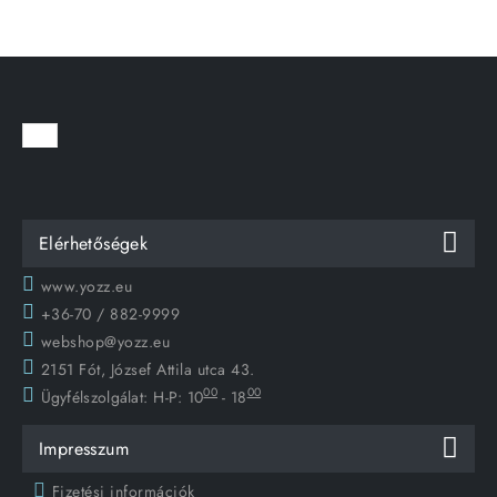
Elérhetőségek
www.yozz.eu
+36-70 / 882-9999
webshop@yozz.eu
2151 Fót, József Attila utca 43.
00
00
Ügyfélszolgálat:
H-P: 10
- 18
Impresszum
Fizetési információk