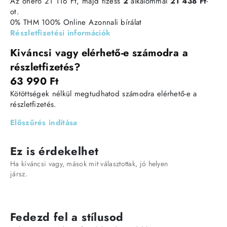
Az önerő 21 116 Ft, majd fizess
2
alkalommal
21 438 Ft
-
ot.
0% THM
100% Online
Azonnali bírálat
Részletfizetési információk
Kiváncsi vagy elérhető-e számodra a
részletfizetés?
63 990 Ft
Kötöttségek nélkül megtudhatod számodra elérhető-e a
részletfizetés.
Előszűrés indítása
Ez is érdekelhet
Ha kíváncsi vagy, mások mit választottak, jó helyen
jársz.
Fedezd fel a stílusod