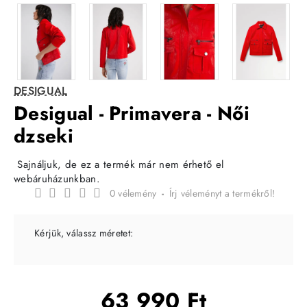
DESIGUAL
Desigual - Primavera - Női
dzseki
Sajnáljuk, de ez a termék már nem érhető el
webáruházunkban.
0 vélemény
-
Írj véleményt a termékről!
Kérjük, válassz méretet:
63 990 Ft