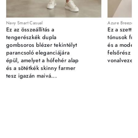
Navy Smart Casual
Azure Breeze
Ez az összeállítás a
Ez a szett a
tengerészkék dupla
tónusok fris
gombsoros blézer tekintélyt
és a moder
parancsoló eleganciájára
felsőrész st
épül, amelyet a hófehér alap
vonalvezeté
és a sötétkék skinny farmer
tesz igazán maivá...