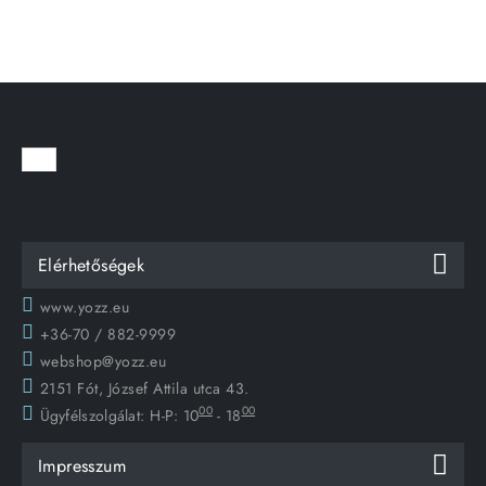
Elérhetőségek
www.yozz.eu
+36-70 / 882-9999
webshop@yozz.eu
2151 Fót, József Attila utca 43.
00
00
Ügyfélszolgálat:
H-P: 10
- 18
Impresszum