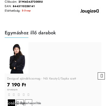
Cikkszám:
21WAOA372000U
EAN:
8445110238141
Elérhetőség:
2-3 nap
Egymáshoz illő darabok
Desigual ajándékcsomag - Női Kesztyű/Sapka szett
7 190 Ft
17 990 Ft
Kosárba
Kívánságlistára
Összehasonlítás