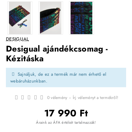
DESIGUAL
Desigual ajándékcsomag -
Kézitáska
Sajnáljuk, de ez a termék már nem érhető el
webáruházunkban.
0 vélemény
-
Írj véleményt a termékről!
17 990 Ft
Áraink az ÁFA értékét tartalmazzák!