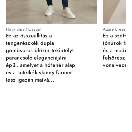
Navy Smart Casual
Azure Breeze
Ez az összeállítás a
Ez a szett a
tengerészkék dupla
tónusok fris
gombsoros blézer tekintélyt
és a moder
parancsoló eleganciájára
felsőrész st
épül, amelyet a hófehér alap
vonalvezeté
és a sötétkék skinny farmer
tesz igazán maivá...