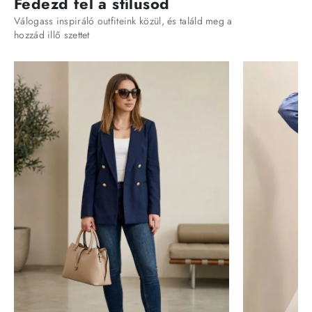
Fedezd fel a stílusod
Válogass inspiráló outfiteink közül, és találd meg a
hozzád illő szettet