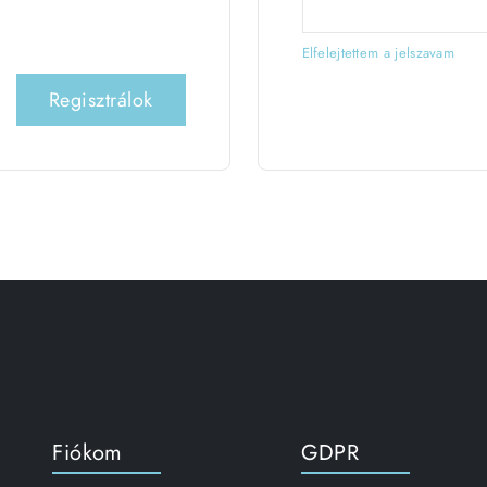
Elfelejtettem a jelszavam
Regisztrálok
Fiókom
GDPR