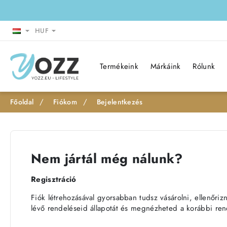
HUF
Termékeink
Márkáink
Rólunk
Fiókom
Bejelentkezés
h
o
m
e
Nem jártál még nálunk?
Regisztráció
Fiók létrehozásával gyorsabban tudsz vásárolni, ellenőriz
lévő rendeléseid állapotát és megnézheted a korábbi ren