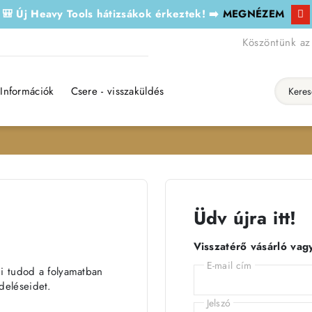
🎒 Új Heavy Tools hátizsákok érkeztek! ➡️
MEGNÉZEM
Köszöntünk az
Információk
Csere - visszaküldés
Keresés..
Üdv újra itt!
Visszatérő vásárló vag
E-mail cím
ni tudod a folyamatban
deléseidet.
Jelszó