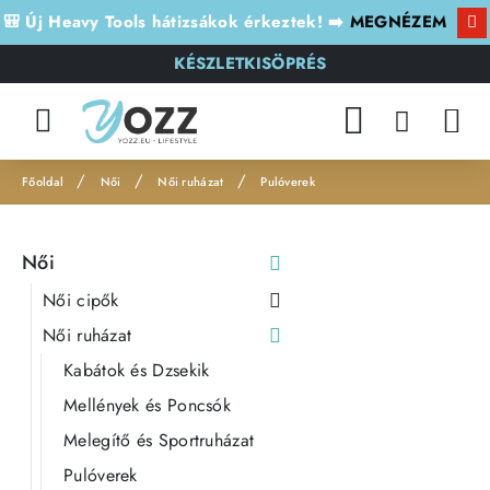
🎒 Új Heavy Tools hátizsákok érkeztek! ➡️
MEGNÉZEM
KÉSZLETKISÖPRÉS
Női
Női ruházat
Pulóverek
h
o
Női
m
e
Női cipők
Női ruházat
Kabátok és Dzsekik
Mellények és Poncsók
Melegítő és Sportruházat
Pulóverek