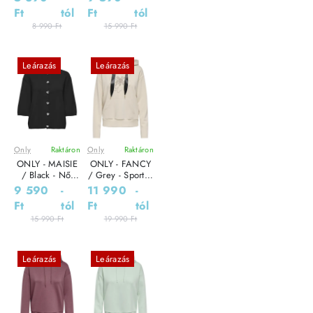
Ft
tól
Ft
tól
8 990 Ft
15 990 Ft
Leárazás
Leárazás
Only
Raktáron
Only
Raktáron
ONLY - MAISIE
ONLY - FANCY
/ Black - Női
/ Grey - Sportos
kardigán
Női pulóver
9 590
-
11 990
-
Ft
tól
Ft
tól
15 990 Ft
19 990 Ft
Leárazás
Leárazás