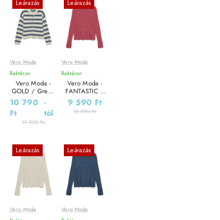
Leárazás
Leárazás
Vero Moda
Vero Moda
Raktáron
Raktáron
Vero Moda -
Vero Moda -
GOLD / Grey -
FANTASTIC /
Női kardigán
Pink - Női
10 790
-
9 590 Ft
kardigán
Ft
tól
15 990 Ft
17 990 Ft
Leárazás
Leárazás
Vero Moda
Vero Moda