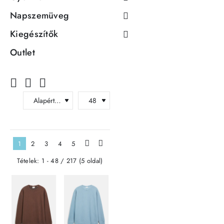
Napszemüveg
Kiegészítők
Outlet
1
2
3
4
5
>
>|
Tételek: 1 - 48 / 217 (5 oldal)