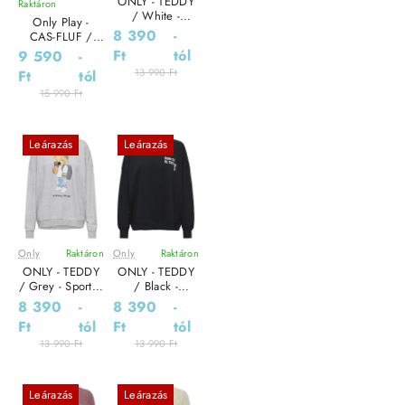
ONLY - TEDDY
Raktáron
/ White -
Only Play -
Sportos Női
8 390
-
CAS-FLUF /
pulóver
Brown - Elegáns
Ft
tól
9 590
-
Női pulóver
13 990 Ft
Ft
tól
15 990 Ft
Leárazás
Leárazás
Only
Raktáron
Only
Raktáron
ONLY - TEDDY
ONLY - TEDDY
/ Grey - Sportos
/ Black -
Női pulóver
Sportos Női
8 390
-
8 390
-
pulóver
Ft
tól
Ft
tól
13 990 Ft
13 990 Ft
Leárazás
Leárazás