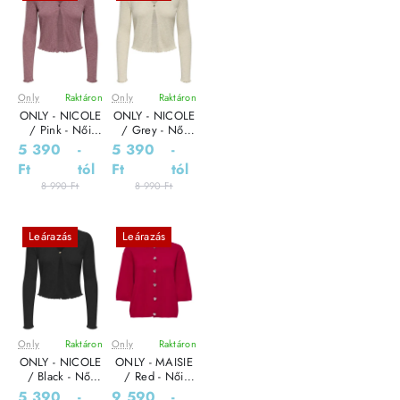
Only
Raktáron
Only
Raktáron
ONLY - NICOLE
ONLY - NICOLE
/ Pink - Női
/ Grey - Női
kardigán
kardigán
5 390
-
5 390
-
Ft
tól
Ft
tól
8 990 Ft
8 990 Ft
Leárazás
Leárazás
Only
Raktáron
Only
Raktáron
ONLY - NICOLE
ONLY - MAISIE
/ Black - Női
/ Red - Női
kardigán
kardigán
5 390
-
9 590
-