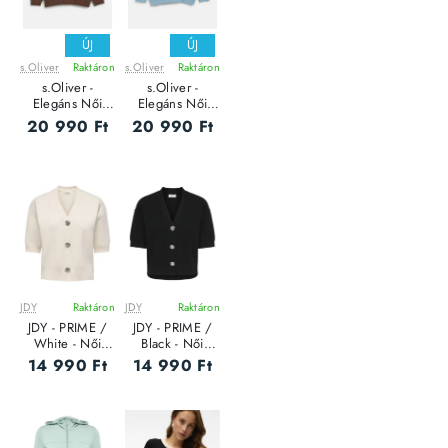
ÚJ
ÚJ
s.Oliver
Raktáron
s.Oliver
Raktáron
s.Oliver -
s.Oliver -
Elegáns Női
Elegáns Női
pulóver
pulóver
20 990 Ft
20 990 Ft
JDY
Raktáron
JDY
Raktáron
JDY - PRIME /
JDY - PRIME /
White - Női
Black - Női
kardigán
kardigán
14 990 Ft
14 990 Ft