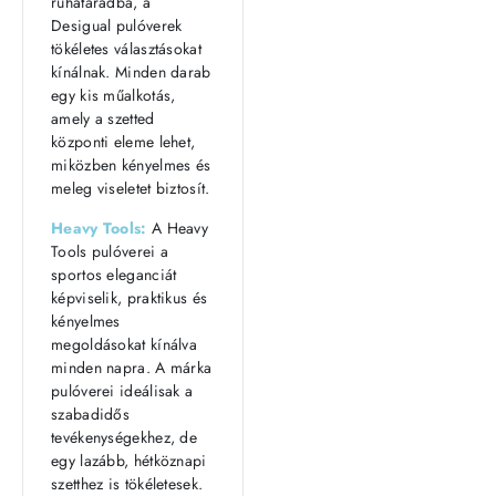
ruhatáradba, a
Desigual pulóverek
tökéletes választásokat
kínálnak. Minden darab
egy kis műalkotás,
amely a szetted
központi eleme lehet,
miközben kényelmes és
meleg viseletet biztosít.
Heavy Tools:
A Heavy
Tools pulóverei a
sportos eleganciát
képviselik, praktikus és
kényelmes
megoldásokat kínálva
minden napra. A márka
pulóverei ideálisak a
szabadidős
tevékenységekhez, de
egy lazább, hétköznapi
szetthez is tökéletesek.