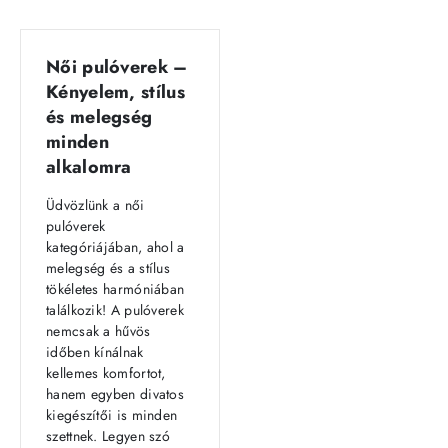
Női pulóverek –
Kényelem, stílus
és melegség
minden
alkalomra
Üdvözlünk a női
pulóverek
kategóriájában, ahol a
melegség és a stílus
tökéletes harmóniában
találkozik! A pulóverek
nemcsak a hűvös
időben kínálnak
kellemes komfortot,
hanem egyben divatos
kiegészítői is minden
szettnek. Legyen szó