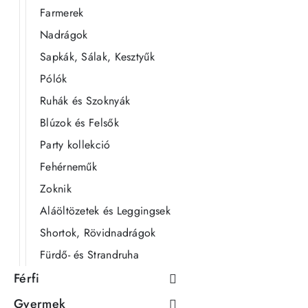
Farmerek
Nadrágok
Sapkák, Sálak, Kesztyűk
Pólók
Ruhák és Szoknyák
Blúzok és Felsők
Party kollekció
Fehérneműk
Zoknik
Aláöltözetek és Leggingsek
Shortok, Rövidnadrágok
Fürdő- és Strandruha
Férfi
Gyermek