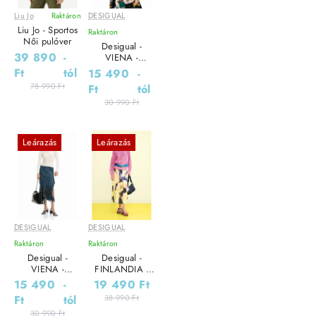
Liu Jo
Raktáron
DESIGUAL
Liu Jo - Sportos
Raktáron
Női pulóver
Desigual -
39 890
-
VIENA -
Elegáns Női
Ft
tól
15 490
-
pulóver
78 990 Ft
Ft
tól
30 990 Ft
Leárazás
Leárazás
DESIGUAL
DESIGUAL
Raktáron
Raktáron
Desigual -
Desigual -
VIENA -
FINLANDIA -
Elegáns Női
Elegáns Női
15 490
-
19 490 Ft
pulóver
pulóver
Ft
tól
38 990 Ft
30 990 Ft