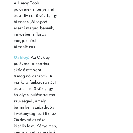
A Heavy Tools
pulóverek a kényelmet
és a divatot ötvözik, így
biztosan jól fogod
érezni magad bennük,
miközben stílusos
megjelenést
biztosítanak.
Oakley:
Az Oakley
pulóverei a sportos,
aktív életmódot
támogató darabok. A
márka a funkcionalitást
és a stílust ötvözi, így
ha olyan pulóverre van
szükséged, amely
bármilyen szabadidős
tevékenységhez illik, az
Oakley választéka
ideális lesz. Kényelmes,
mégis divatos darabok,