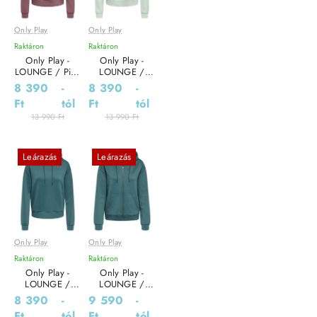
Only Play
Only Play
Raktáron
Raktáron
Only Play -
Only Play -
LOUNGE / Pink
LOUNGE /
- Sportos Női
Grey - Sportos
8 390
-
8 390
-
pulóver
Női pulóver
Ft
tól
Ft
tól
13 990 Ft
13 990 Ft
Leárazás
Leárazás
Only Play
Only Play
Raktáron
Raktáron
Only Play -
Only Play -
LOUNGE /
LOUNGE /
Green - Sportos
Green - Sportos
8 390
-
9 590
-
Női pulóver
Női pulóver
Ft
tól
Ft
tól