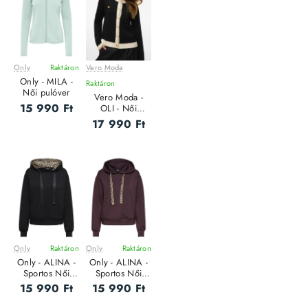
Only
Raktáron
Vero Moda
Only - MILA -
Raktáron
Női pulóver
Vero Moda -
15 990 Ft
OLI - Női
Kardigán
17 990 Ft
Only
Raktáron
Only
Raktáron
Only - ALINA -
Only - ALINA -
Sportos Női
Sportos Női
pulóver
pulóver
15 990 Ft
15 990 Ft