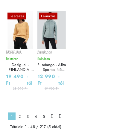
Leárazás
Leárazás
DESIGUAL
Fundango
Raktáron
Raktáron
Desigual -
Fundango - Alita
FINLANDIA -
- Sportos Női
Elegáns Női
pulóver
19 490
-
12 990
-
pulóver
Ft
tól
Ft
tól
38 990 Ft
19 990 Ft
1
2
3
4
5
>
>|
Tételek: 1 - 48 / 217 (5 oldal)