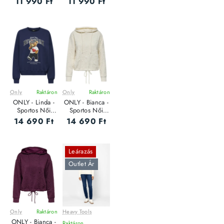
11 990 Ft
11 990 Ft
Only
Raktáron
Only
Raktáron
ONLY - Linda -
ONLY - Bianca -
Sportos Női
Sportos Női
pulóver
pulóver
14 690 Ft
14 690 Ft
Leárazás
Outlet Ár
Only
Raktáron
Heavy Tools
ONLY - Bianca -
Raktáron