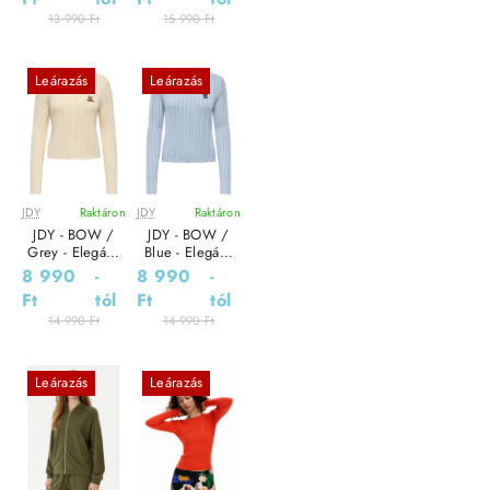
13 990 Ft
15 990 Ft
Leárazás
Leárazás
JDY
Raktáron
JDY
Raktáron
JDY - BOW /
JDY - BOW /
Grey - Elegáns
Blue - Elegáns
Női pulóver
Női pulóver
8 990
-
8 990
-
Ft
tól
Ft
tól
14 990 Ft
14 990 Ft
Leárazás
Leárazás