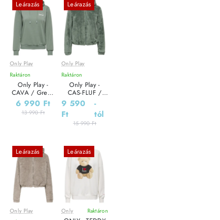
Leárazás
Leárazás
Only Play
Only Play
Raktáron
Raktáron
Only Play -
Only Play -
CAVA / Green
CAS-FLUF /
- Sportos Női
Green - Elegáns
6 990 Ft
9 590
-
pulóver
Női pulóver
13 990 Ft
Ft
tól
15 990 Ft
Leárazás
Leárazás
Only Play
Only
Raktáron