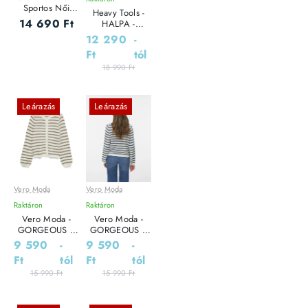
Sportos Női
Heavy Tools -
pulóver
14 690 Ft
HALPA -
Elegáns Női
12 290
-
pulóver
Ft
tól
18 990 Ft
Leárazás
Leárazás
Vero Moda
Vero Moda
Raktáron
Raktáron
Vero Moda -
Vero Moda -
GORGEOUS /
GORGEOUS /
Grey - Női
Grey - Női
9 590
-
9 590
-
kardigán
kardigán
Ft
tól
Ft
tól
15 990 Ft
15 990 Ft