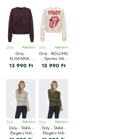
Only
Raktáron
Only
Raktáron
Only -
Only - ROLLING
ELISANNA -
- Sportos Női
Elegáns Női
pulóver
13 990 Ft
15 990 Ft
pulóver
Only
Raktáron
Only
Raktáron
Only - TARA -
Only - TARA -
Elegáns Női
Elegáns Női
pulóver
pulóver