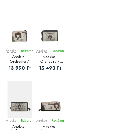
bőrönd
pénztárca - S
Anekke
Raktáron
Anekke
Raktáron
ÚJ
ÚJ
Anekke -
Anekke -
Orchestra /
Orchestra /
RFID - Női
RFID - Női
13 990 Ft
15 490 Ft
pénztárca - S
pénztárca - M
Anekke
Raktáron
Anekke
Raktáron
ÚJ
ÚJ
Anekke -
Anekke -