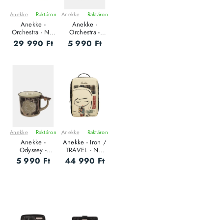
Anekke
Raktáron
Anekke
Raktáron
ÚJ
ÚJ
Anekke -
Anekke -
Orchestra - Női
Orchestra -
oldaltáska
Kerámia Női
29 990 Ft
5 990 Ft
bögre
Anekke
Raktáron
Anekke
Raktáron
ÚJ
ÚJ
Anekke -
Anekke - Iron /
Odyssey -
TRAVEL - Női
Kerámia Női
hátizsák
5 990 Ft
44 990 Ft
bögre