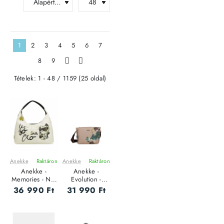
1
2
3
4
5
6
7
8
9
>
>|
Tételek: 1 - 48 / 1159 (25 oldal)
Anekke
Raktáron
Anekke
Raktáron
ÚJ
ÚJ
Anekke -
Anekke -
Memories - Női
Evolution -
oldaltáska
Oldaltáska
36 990 Ft
31 990 Ft