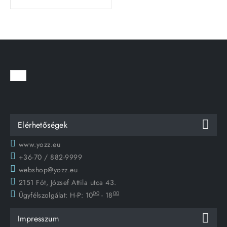
Elérhetőségek
www.yozz.eu
+36-70 / 882-9999
webshop@yozz.eu
2151 Fót, József Attila utca 43.
00
00
Ügyfélszolgálat:
H-P: 10
- 18
Impresszum