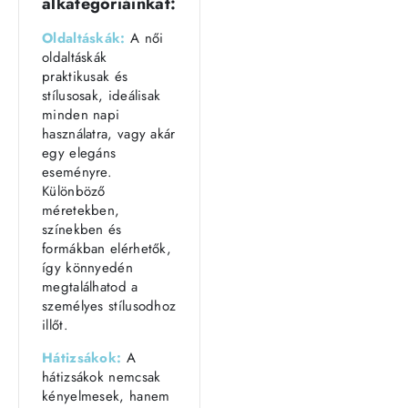
alkategóriáinkat:
Oldaltáskák:
A női
oldaltáskák
praktikusak és
stílusosak, ideálisak
minden napi
használatra, vagy akár
egy elegáns
eseményre.
Különböző
méretekben,
színekben és
formákban elérhetők,
így könnyedén
megtalálhatod a
személyes stílusodhoz
illőt.
Hátizsákok:
A
hátizsákok nemcsak
kényelmesek, hanem