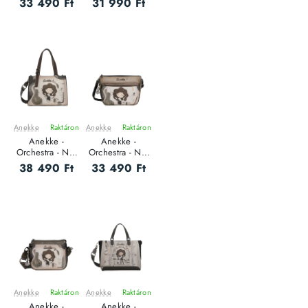
33 490 Ft
31 990 Ft
Anekke
Raktáron
Anekke
Raktáron
ÚJ
ÚJ
Anekke -
Anekke -
Orchestra - Női
Orchestra - Női
oldaltáska
oldaltáska
38 490 Ft
33 490 Ft
Anekke
Raktáron
Anekke
Raktáron
ÚJ
ÚJ
Anekke -
Anekke -