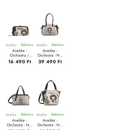
Anekke
Raktáron
Anekke
Raktáron
ÚJ
ÚJ
Anekke -
Anekke -
Orchestra /
Orchestra - Női
RFID - Női
oldaltáska - L
16 490 Ft
39 490 Ft
pénztárca - M
Anekke
Raktáron
Anekke
Raktáron
ÚJ
ÚJ
Anekke -
Anekke -
Orchestra - Női
Orchestra - Női
oldaltáska
oldaltáska