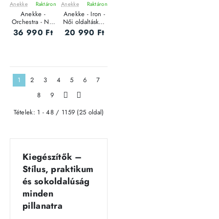
Anekke
Raktáron
Anekke
Raktáron
ÚJ
ÚJ
Anekke -
Anekke - Iron -
Orchestra - Női
Női oldaltáska -
hátizsák
S
36 990 Ft
20 990 Ft
1
2
3
4
5
6
7
8
9
>
>|
Tételek: 1 - 48 / 1159 (25 oldal)
Kiegészítők –
Stílus, praktikum
és sokoldalúság
minden
pillanatra