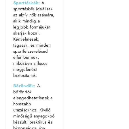
Sporttáskák:
A
sporttáskák ideálisak
az aktív nők számára,
akik mindig a
legjobb formájukat
akarják hozni.
Kényelmesek,
tágasak, és minden
sportfelszerelésed
elfér bennük,
miközben stílusos
megjelenést
biztosítanak.
Bőröndök:
A
bőröndök
elengedhetetlenek a
hosszabb
utazásokhoz. Kiváló
minőségű anyagokból
készült, praktikus és
biztonságos, így