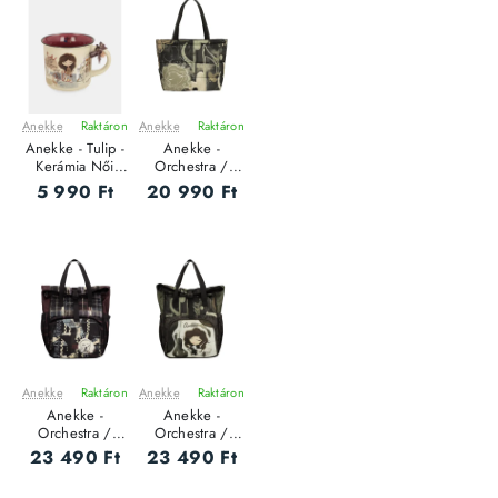
Anekke
Raktáron
Anekke
Raktáron
ÚJ
ÚJ
Anekke - Tulip -
Anekke -
Kerámia Női
Orchestra /
bögre
TRAVEL - Női
5 990 Ft
20 990 Ft
oldaltáska
Anekke
Raktáron
Anekke
Raktáron
ÚJ
ÚJ
Anekke -
Anekke -
Orchestra /
Orchestra /
TRAVEL - Női
TRAVEL - Női
23 490 Ft
23 490 Ft
hátizsák - M
hátizsák - M