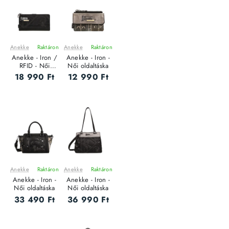
Anekke
Raktáron
Anekke
Raktáron
ÚJ
ÚJ
Anekke - Iron /
Anekke - Iron -
RFID - Női
Női oldaltáska
pénztárca
18 990 Ft
12 990 Ft
Anekke
Raktáron
Anekke
Raktáron
ÚJ
ÚJ
Anekke - Iron -
Anekke - Iron -
Női oldaltáska
Női oldaltáska
33 490 Ft
36 990 Ft