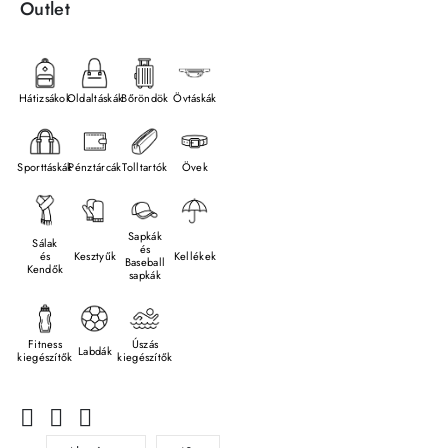
Outlet
Hátizsákok
Oldaltáskák
Bőröndök
Övtáskák
Sporttáskák
Pénztárcák
Tolltartók
Övek
Sapkák
Sálak
és
és
Kesztyűk
Kellékek
Baseball
Kendők
sapkák
Fitness
Úszás
Labdák
kiegészítők
kiegészítők