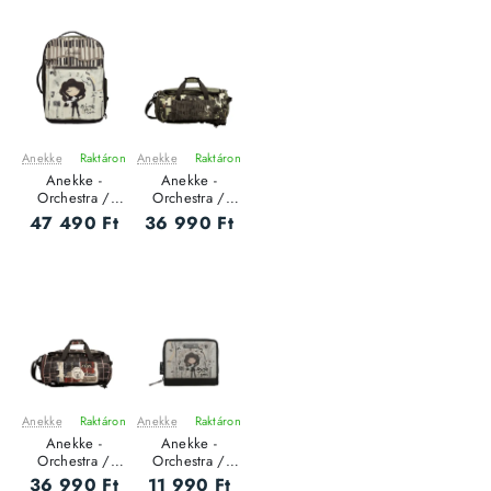
Anekke
Raktáron
Anekke
Raktáron
ÚJ
ÚJ
Anekke -
Anekke -
Orchestra /
Orchestra /
TRAVEL - Női
TRAVEL - Női
47 490 Ft
36 990 Ft
hátizsák
bőrönd
Anekke
Raktáron
Anekke
Raktáron
ÚJ
ÚJ
Anekke -
Anekke -
Orchestra /
Orchestra /
TRAVEL - Női
RFID - Női
36 990 Ft
11 990 Ft