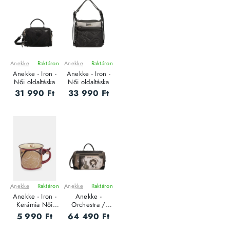
Anekke
Raktáron
Anekke
Raktáron
ÚJ
ÚJ
Anekke - Iron -
Anekke - Iron -
Női oldaltáska
Női oldaltáska
31 990 Ft
33 990 Ft
Anekke
Raktáron
Anekke
Raktáron
ÚJ
ÚJ
Anekke - Iron -
Anekke -
Kerámia Női
Orchestra /
bögre
Travel - Női
5 990 Ft
64 490 Ft
bőrönd