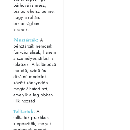
bárhová is mész,
biztos lehetsz benne,
hogy a ruháid
biztonságban
lesznek.
Pénztárcák:
A
pénztárcák nemcsak
funkcionálisak, hanem
a személyes stílust is
tükrözik. A különböző
méretű, színű és
dizájnú modellek
között könnyedén
megtalálhatod azt,
amelyik a legjobban
illik hozzád.
Tolltartók:
A
tolltartók praktikus
kiegészítők, melyek
segítenek rendet