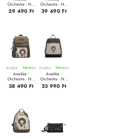
Orchestra - Női
Orchestra - Női
oldaltáska
oldaltáska
29 490 Ft
39 490 Ft
Anekke
Raktáron
Anekke
Raktáron
ÚJ
ÚJ
Anekke -
Anekke -
Orchestra - Női
Orchestra - Női
hátizsák
hátizsák
38 490 Ft
33 990 Ft