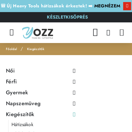
🎒 Új Heavy Tools hátizsákok érkeztek! ➡️
MEGNÉZEM
KÉSZLETKISÖPRÉS
Kiegészítők
h
o
Női
m
e
Férfi
Gyermek
Napszemüveg
Kiegészítők
Hátizsákok