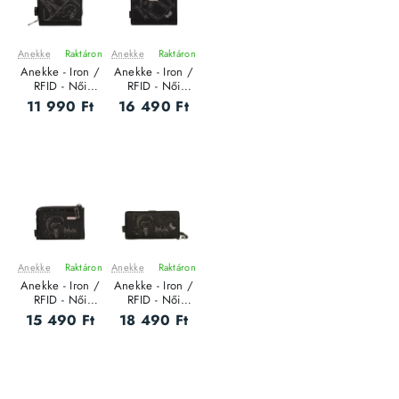
Anekke
Raktáron
Anekke
Raktáron
ÚJ
ÚJ
Anekke - Iron /
Anekke - Iron /
RFID - Női
RFID - Női
pénztárca - S
pénztárca - M
11 990 Ft
16 490 Ft
Anekke
Raktáron
Anekke
Raktáron
ÚJ
ÚJ
Anekke - Iron /
Anekke - Iron /
RFID - Női
RFID - Női
pénztárca - M
pénztárca - L
15 490 Ft
18 490 Ft