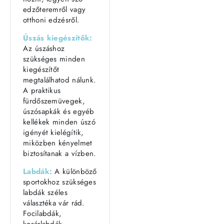
edzőteremről vagy
otthoni edzésről.
Úszás kiegészítők:
Az úszáshoz
szükséges minden
kiegészítőt
megtalálhatod nálunk.
A praktikus
fürdőszemüvegek,
úszósapkák és egyéb
kellékek minden úszó
igényét kielégítik,
miközben kényelmet
biztosítanak a vízben.
Labdák:
A különböző
sportokhoz szükséges
labdák széles
választéka vár rád.
Focilabdák,
kosárlabdák,