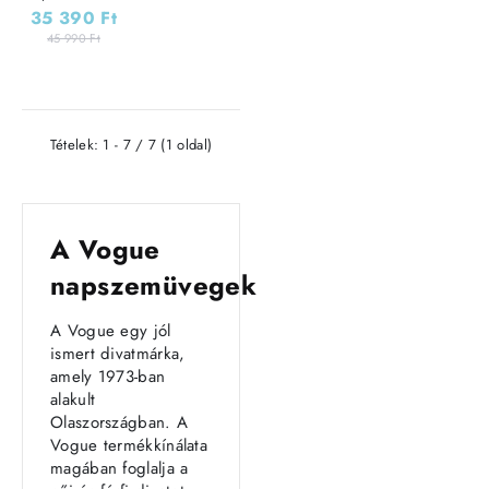
Transparent
35 390 Ft
Cherry / Pink
45 990 Ft
Gradient Brown
Tételek: 1 - 7 / 7 (1 oldal)
A Vogue
napszemüvegek
A Vogue egy jól
ismert divatmárka,
amely 1973-ban
alakult
Olaszországban. A
Vogue termékkínálata
magában foglalja a