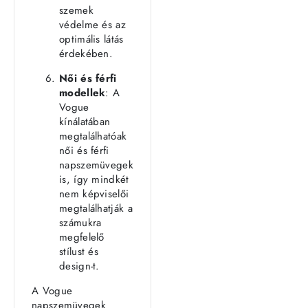
szemek
védelme és az
optimális látás
érdekében.
Női és férfi
modellek
: A
Vogue
kínálatában
megtalálhatóak
női és férfi
napszemüvegek
is, így mindkét
nem képviselői
megtalálhatják a
számukra
megfelelő
stílust és
design-t.
A Vogue
napszemüvegek