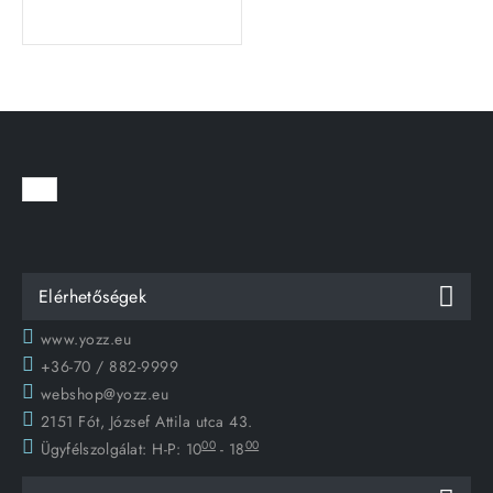
Elérhetőségek
www.yozz.eu
+36-70 / 882-9999
webshop@yozz.eu
2151 Fót, József Attila utca 43.
00
00
Ügyfélszolgálat:
H-P: 10
- 18