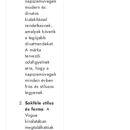
napszemüvegek
modern és
divatos
kialakítással
rendelkeznek,
amelyek követik
a legújabb
divattrendeket.
A márka
tervezői
odafigyelnek
arra, hogy a
napszemüvegek
minden évben
friss és stílusos
legyenek.
Sokféle stílus
és forma
: A
Vogue
kínálatában
megtalálhatóak