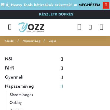
🎒 Új Heavy Tools hátizsákok érkeztek! ➡️
MEGNÉZEM
KÉSZLETKISÖPRÉS
Napszemüveg
Vogue
h
o
Női
m
e
Férfi
Gyermek
Napszemüveg
Síszemüvegek
Oakley