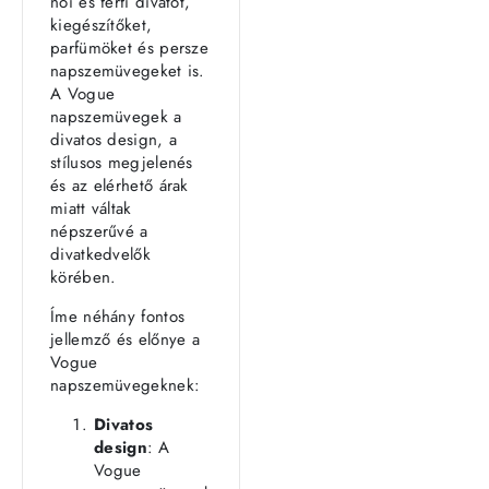
női és férfi divatot,
kiegészítőket,
parfümöket és persze
napszemüvegeket is.
A Vogue
napszemüvegek a
divatos design, a
stílusos megjelenés
és az elérhető árak
miatt váltak
népszerűvé a
divatkedvelők
körében.
Íme néhány fontos
jellemző és előnye a
Vogue
napszemüvegeknek:
Divatos
design
: A
Vogue