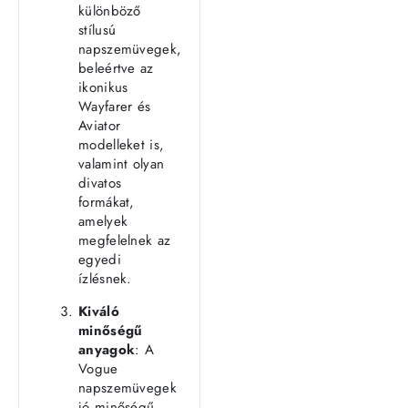
különböző
stílusú
napszemüvegek,
beleértve az
ikonikus
Wayfarer és
Aviator
modelleket is,
valamint olyan
divatos
formákat,
amelyek
megfelelnek az
egyedi
ízlésnek.
Kiváló
minőségű
anyagok
: A
Vogue
napszemüvegek
jó minőségű