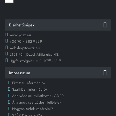
Elérhetőségek
www.yozz.eu
+36-70 / 882-9999
webshop@yozz.eu
2151 Fót, József Attila utca 43.
00
00
Ügyfélszolgálat:
H-P: 10
- 18
Impresszum
Fizetési információk
Szállítási információk
Adatvédelmi nyilatkozat - GDPR
Általános szerződési feltételek
Hogyan tudok vásárolni?
SZÉP Kártya 2026