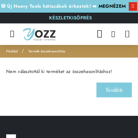
🎒 Új Heavy Tools hátizsákok érkeztek! ➡️
MEGNÉZEM
KÉSZLETKISÖPRÉS
Termék összehasonlítás
h
o
Nem választottál ki terméket az összehasonlításhoz!
m
e
Tovább