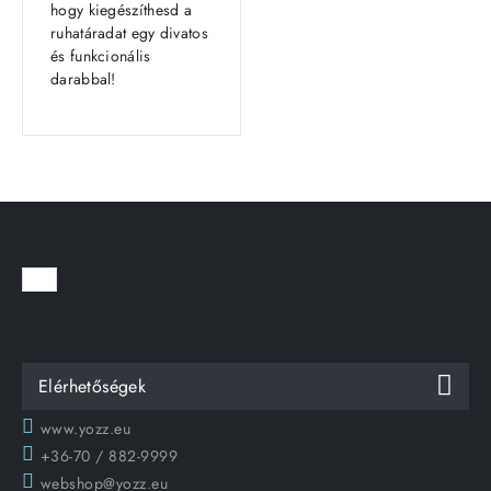
hogy kiegészíthesd a
ruhatáradat egy divatos
és funkcionális
darabbal!
Elérhetőségek
www.yozz.eu
+36-70 / 882-9999
webshop@yozz.eu