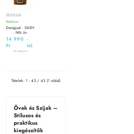
DESIGUAL
Leárazás
Raktáron
Outlet Ár
Desigual - SASH
- Női öv
14 990
-
Ft
tól
27 990 Ft
Tételek: 1 - 43 / 43 (1 oldal)
Övek és Szíjak –
Stílusos és
praktikus
kiegészítők