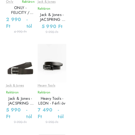
Only
Raktáron
Jack & Jones
Leárazás
Leárazás
ONLY -
Raktáron
FELICITY /
Jack & Jones -
Black - Női öv
2 990
-
JACSPRING /
Brown - Férfi öv
Ft
tól
5 990 Ft
4 990 Ft
9 990 Ft
Jack & Jones
Heavy Tools
Leárazás
Leárazás
Raktáron
Raktáron
Jack & Jones -
Heavy Tools -
JACSPRING /
LEON - Férfi öv
Brown - Férfi öv
5 990
-
7 490
-
Ft
tól
Ft
tól
9 990 Ft
9 990 Ft