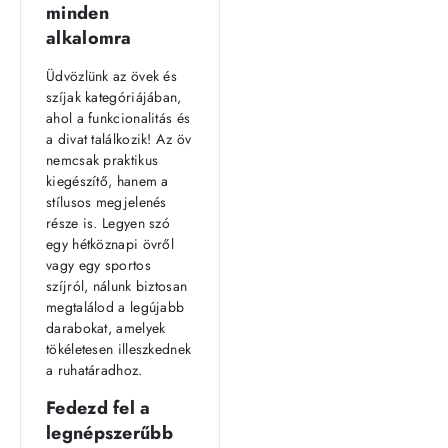
minden
alkalomra
Üdvözlünk az övek és
szíjak kategóriájában,
ahol a funkcionalitás és
a divat találkozik! Az öv
nemcsak praktikus
kiegészítő, hanem a
stílusos megjelenés
része is. Legyen szó
egy hétköznapi övről
vagy egy sportos
szíjról, nálunk biztosan
megtalálod a legújabb
darabokat, amelyek
tökéletesen illeszkednek
a ruhatáradhoz.
Fedezd fel a
legnépszerűbb