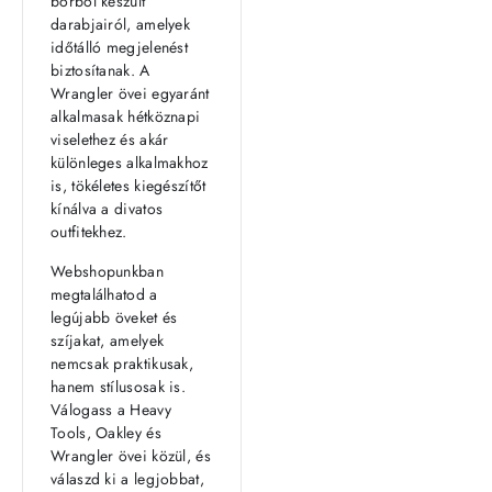
bőrből készült
darabjairól, amelyek
időtálló megjelenést
biztosítanak. A
Wrangler övei egyaránt
alkalmasak hétköznapi
viselethez és akár
különleges alkalmakhoz
is, tökéletes kiegészítőt
kínálva a divatos
outfitekhez.
Webshopunkban
megtalálhatod a
legújabb öveket és
szíjakat, amelyek
nemcsak praktikusak,
hanem stílusosak is.
Válogass a Heavy
Tools, Oakley és
Wrangler övei közül, és
válaszd ki a legjobbat,