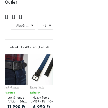
Outlet
Tételek: 1 - 43 / 43 (1 oldal)
Jack & Jones
Heavy Tools
Raktáron
Raktáron
Jack & Jones -
Heavy Tools -
Victor - Bőr
LIVIER - Férfi öv
Férfi öv
11 990 Ft
6 990 Ft