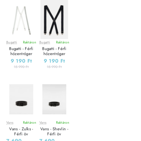
Bugatti
Raktáron
Bugatti
Raktáron
Leárazás
Leárazás
Bugatti - Férfi
Bugatti - Férfi
Outlet Ár
hózentróger
hózentróger
9 190 Ft
9 190 Ft
15 990 Ft
15 990 Ft
Vans
Raktáron
Vans
Raktáron
Leárazás
Leárazás
Vans - Zulks -
Vans - Shevlin -
Outlet Ár
Outlet Ár
Férfi öv
Férfi öv
7 690
-
7 690
-