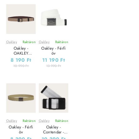
Oakley
Raktáron
Oakley
Raktáron
Leárazás
Leárazás
Oakley -
Oakley - Férfi
OAKLEY
öv
CONTENDER
8 190 Ft
11 190 Ft
BELT - Férfi öv
10 990 Ft
13 990 Ft
Oakley
Raktáron
Oakley
Raktáron
Leárazás
Leárazás
Oakley - Férfi
Oakley -
öv
Contendar -
Férfi öv