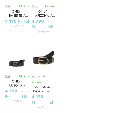
Only
Raktáron
Only
Raktáron
Leárazás
Leárazás
ONLY -
ONLY -
BABETTE /
ARIZONA /
Black - Női öv
Brown - Női öv
7 190 Ft
- tól
4 790
-
11 990 Ft
Ft
tól
7 990 Ft
Only
Raktáron
Vero Moda
Leárazás
Leárazás
ONLY -
Raktáron
ARIZONA /
Vero Moda -
Black - Női öv
4 790
-
KAJA / Black -
Női öv
Ft
tól
4 190
-
7 990 Ft
Ft
tól
6 990 Ft