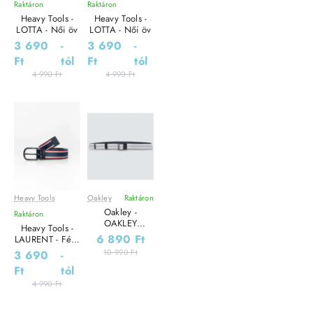
Raktáron
Raktáron
Heavy Tools -
Heavy Tools -
LOTTA - Női öv
LOTTA - Női öv
3 690
-
3 690
-
Ft
tól
Ft
tól
4 990 Ft
4 990 Ft
Heavy Tools
Oakley
Raktáron
Leárazás
Leárazás
Oakley -
Raktáron
Outlet Ár
OAKLEY
Heavy Tools -
CONTENDER
6 890 Ft
LAURENT - Férfi
BELT - Férfi öv
öv
10 990 Ft
3 690
-
Ft
tól
4 990 Ft