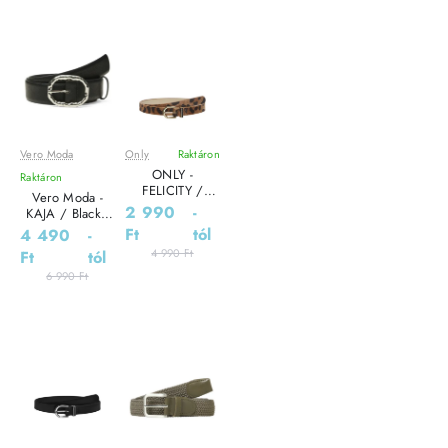
Vero Moda
Only
Raktáron
Leárazás
Leárazás
ONLY -
Raktáron
FELICITY /
Vero Moda -
Brown - Női öv
2 990
-
KAJA / Black -
Női öv
Ft
tól
4 490
-
4 990 Ft
Ft
tól
6 990 Ft