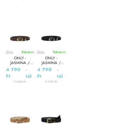
Only
Raktáron
Only
Raktáron
Leárazás
Leárazás
ONLY -
ONLY -
JASMINA /
JASMINA /
Grey - Bőr Női
Black - Bőr Női
4 790
-
4 790
-
öv
öv
Ft
tól
Ft
tól
7 990 Ft
7 990 Ft