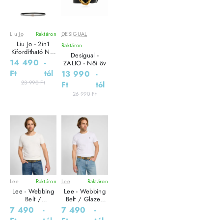
Liu Jo
Raktáron
DESIGUAL
Leárazás
Leárazás
Liu Jo - 2in1
Raktáron
Outlet Ár
Kifordítható Női
Desigual -
öv - Ezüst /
14 490
-
ZALIO - Női öv
Fekete
Ft
tól
13 990
-
23 990 Ft
Ft
tól
26 990 Ft
Lee
Raktáron
Lee
Raktáron
Leárazás
Leárazás
Lee - Webbing
Lee - Webbing
Outlet Ár
Outlet Ár
Belt /
Belt / Glazed
Mercantile
Ginger - Férfi
7 490
-
7 490
-
Green - Férfi öv
öv