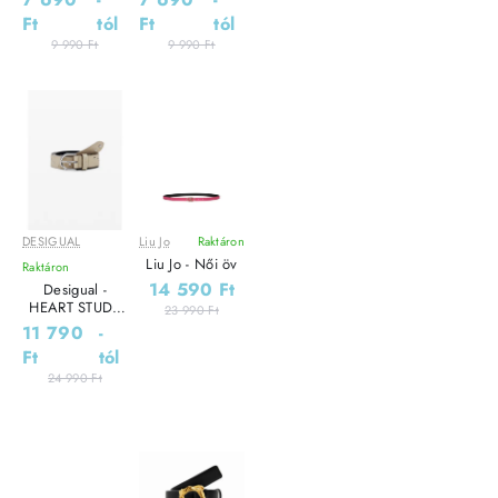
Ft
tól
Ft
tól
9 990 Ft
9 990 Ft
DESIGUAL
Liu Jo
Raktáron
Leárazás
Leárazás
Liu Jo - Női öv
Raktáron
Outlet Ár
14 590 Ft
Desigual -
HEART STUDS
23 990 Ft
ECRU - Női öv
11 790
-
Ft
tól
24 990 Ft