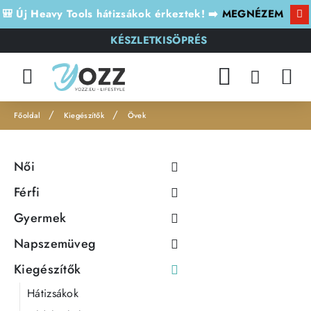
🎒 Új Heavy Tools hátizsákok érkeztek! ➡️
MEGNÉZEM
KÉSZLETKISÖPRÉS
Kiegészítők
Övek
h
o
Női
m
e
Férfi
Gyermek
Napszemüveg
Kiegészítők
Hátizsákok