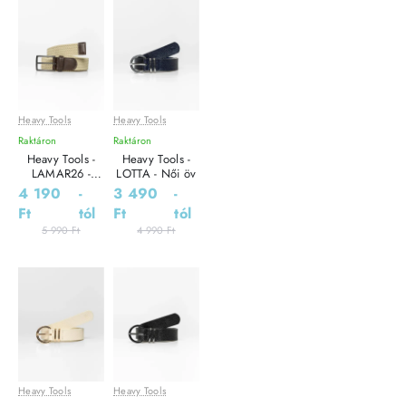
Heavy Tools
Heavy Tools
Leárazás
Leárazás
Raktáron
Raktáron
Heavy Tools -
Heavy Tools -
LAMAR26 -
LOTTA - Női öv
Férfi öv
4 190
-
3 490
-
Ft
tól
Ft
tól
5 990 Ft
4 990 Ft
Heavy Tools
Heavy Tools
Leárazás
Leárazás