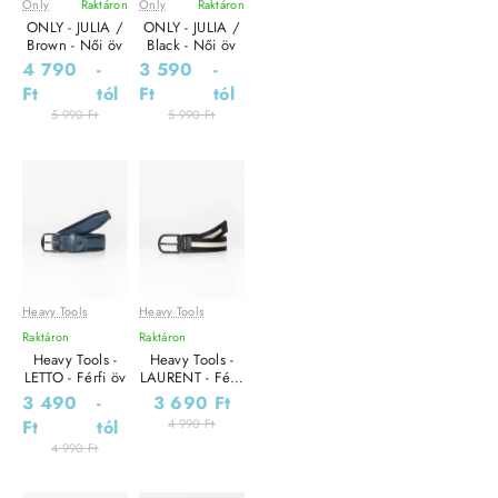
Only
Raktáron
Only
Raktáron
Leárazás
Leárazás
ONLY - JULIA /
ONLY - JULIA /
Brown - Női öv
Black - Női öv
4 790
-
3 590
-
Ft
tól
Ft
tól
5 990 Ft
5 990 Ft
Heavy Tools
Heavy Tools
Leárazás
Leárazás
Raktáron
Raktáron
Heavy Tools -
Heavy Tools -
LETTO - Férfi öv
LAURENT - Férfi
öv
3 490
-
3 690 Ft
Ft
tól
4 990 Ft
4 990 Ft