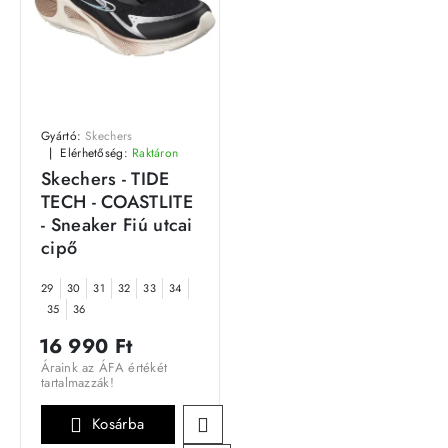
Gyártó:
Skechers
Elérhetőség:
Raktáron
Skechers - TIDE
TECH - COASTLITE
- Sneaker Fiú utcai
cipő
29
30
31
32
33
34
35
36
16 990 Ft
Áraink az ÁFA értékét
tartalmazzák!
Kosárba