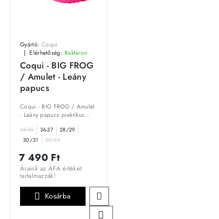
Gyártó:
Coqui
Elérhetőség:
Raktáron
Coqui - BIG FROG
/ Amulet - Leány
papucs
Coqui - BIG FROG / Amulet
- Leány papucs praktikus
választás, amely ötvözi a
34-35
36-37
28/29
stílust és a funkcionalitást.
Kiválóan alkalmas a
30/31
32/33
mindennapi használatra...
7 490 Ft
Áraink az ÁFA értékét
tartalmazzák!
Kosárba