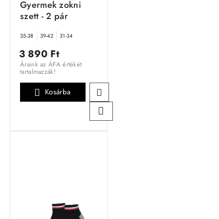
Gyermek zokni
szett - 2 pár
35-38
39-42
31-34
3 890 Ft
Áraink az ÁFA értékét
tartalmazzák!
Kosárba