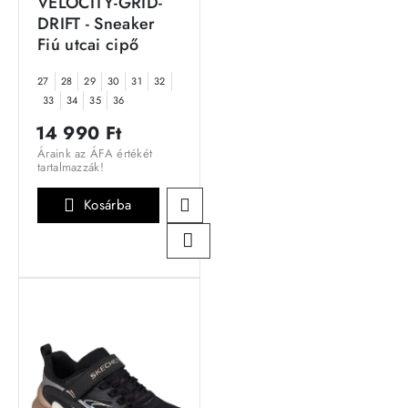
VELOCITY-GRID-
DRIFT - Sneaker
Fiú utcai cipő
27
28
29
30
31
32
33
34
35
36
14 990 Ft
Áraink az ÁFA értékét
tartalmazzák!
Kosárba