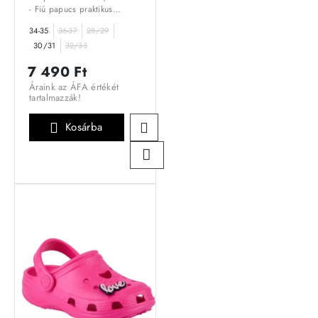
- Fiú papucs praktikus
választás, amely ötvözi a
34-35
36-37
28/29
stílust és a funkcionalitást.
Kiválóan alkalmas a
30/31
32/33
mindennapi használatra...
7 490 Ft
Áraink az ÁFA értékét
tartalmazzák!
Kosárba