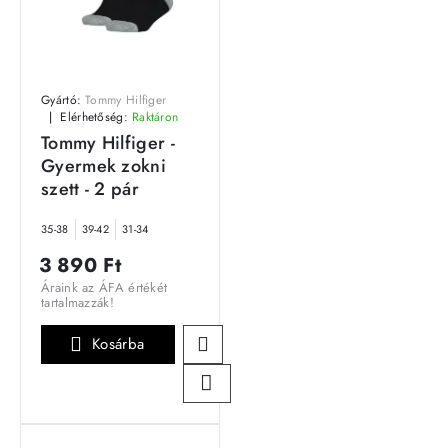
Gyártó:
Tommy Hilfiger
Elérhetőség:
Raktáron
Tommy Hilfiger -
Gyermek zokni
szett - 2 pár
35-38
39-42
31-34
3 890 Ft
Áraink az ÁFA értékét
tartalmazzák!
Kosárba