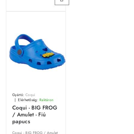
Gyártó:
Coqui
Elérhetőség:
Raktáron
Coqui - BIG FROG
/ Amulet - Fiú
papucs
Coqui - BIG FROG / Amulet