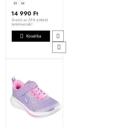
33
34
14 990 Ft
Áraink az ÁFA értékét
tartalmazzák!
Kosárba