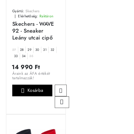
Gyártó:
Skechers
Elérhetőség:
Raktáron
Skechers - WAVE
92 - Sneaker
Leány utcai cipő
27
28
29
30
31
32
33
34
35
14 990 Ft
Áraink az ÁFA értékét
tartalmazzák!
Kosárba