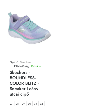
Gyártó:
Skechers
Elérhetőség:
Raktáron
Skechers -
BOUNDLESS-
COLOR BLITZ -
Sneaker Leány
utcai cipő
27
28
29
30
31
32