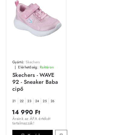
Gyártó:
Skechers
Elérhetőség:
Raktáron
Skechers - WAVE
92 - Sneaker Baba
cipő
21
22
23
24
25
26
14 990 Ft
Áraink az ÁFA értékét
tartalmazzák!