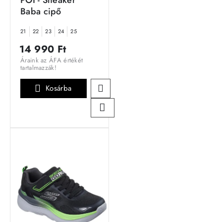
Baba cipő
21
22
23
24
25
14 990 Ft
Áraink az ÁFA értékét
tartalmazzák!
Kosárba