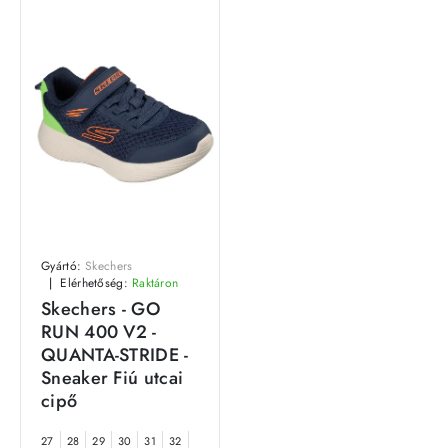
Gyártó:
Skechers
Elérhetőség:
Raktáron
Skechers - GO
RUN 400 V2 -
QUANTA-STRIDE -
Sneaker Fiú utcai
cipő
27
28
29
30
31
32