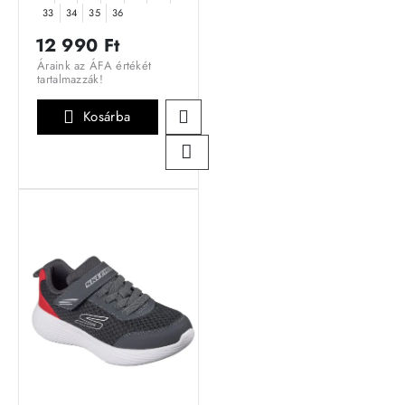
33
34
35
36
12 990 Ft
Áraink az ÁFA értékét
tartalmazzák!
Kosárba