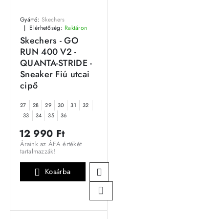
Gyártó:
Skechers
Elérhetőség:
Raktáron
Skechers - GO
RUN 400 V2 -
QUANTA-STRIDE -
Sneaker Fiú utcai
cipő
27
28
29
30
31
32
33
34
35
36
12 990 Ft
Áraink az ÁFA értékét
tartalmazzák!
Kosárba