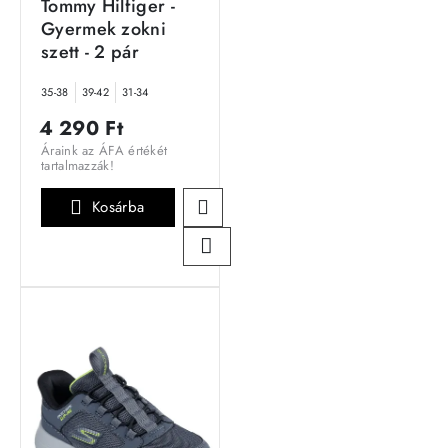
Tommy Hilfiger -
Gyermek zokni
szett - 2 pár
35-38
39-42
31-34
4 290 Ft
Áraink az ÁFA értékét
tartalmazzák!
Kosárba