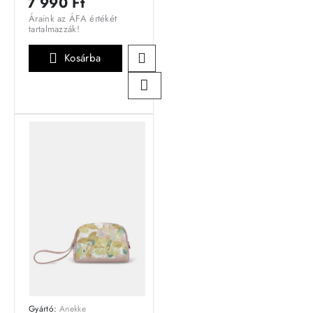
7 990 Ft
Áraink az ÁFA értékét
tartalmazzák!
Kosárba
Gyártó:
Anekke