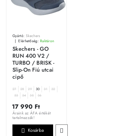
Gyártó:
Skechers
Elérhetőség:
Raktáron
Skechers - GO
RUN 400 V2 /
TURBO / BRISK -
Slip-On Fiú utcai
cipő
27
28
29
30
31
32
33
34
35
36
17 990 Ft
Áraink az ÁFA értékét
tartalmazzák!
Kosárba