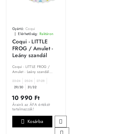
Gyártó:
Coqui
Elérhetőség:
Raktáron
Coqui - LITTLE
FROG / Amulet -
Leány szandál
Coqui - LITTLE FROG /
Amulet - Leány szandál
praktikus választás, amely
23-24
25-26
27-28
ötvözi a stílust és a
funkcionalitást. Kiválóan
29/30
31/32
alkalmas a mindennapi
10 990 Ft
használatra...
Áraink az ÁFA értékét
tartalmazzák!
Kosárba