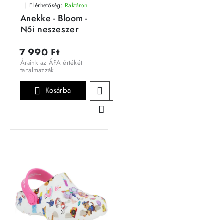
Elérhetőség:
Raktáron
Anekke - Bloom -
Női neszeszer
7 990 Ft
Áraink az ÁFA értékét
tartalmazzák!
Kosárba