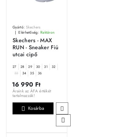
Gyártó:
Skechers
Elérhetőség:
Raktáron
Skechers - MAX
RUN - Sneaker Fiú
utcai cipő
27
28
29
30
31
32
33
34
35
36
16 990 Ft
Áraink az ÁFA értékét
tartalmazzák!
Kosárba