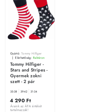
Gyártó:
Tommy Hilfiger
Elérhetőség:
Raktáron
Tommy Hilfiger -
Stars and Stripes -
Gyermek zokni
szett - 2 pár
35-38
39-42
31-34
4 290 Ft
Áraink az ÁFA értékét
tartalmazzák!