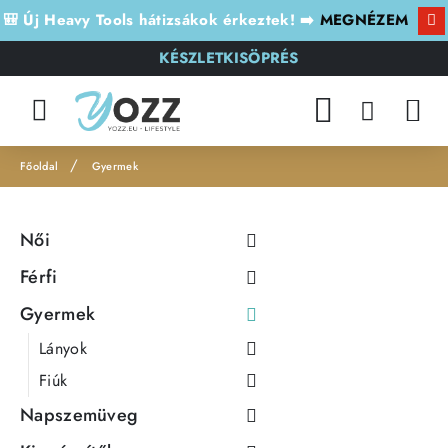
🎒 Új Heavy Tools hátizsákok érkeztek! ➡️
MEGNÉZEM
KÉSZLETKISÖPRÉS
Gyermek
h
o
Női
m
e
Férfi
Gyermek
Lányok
Fiúk
Napszemüveg