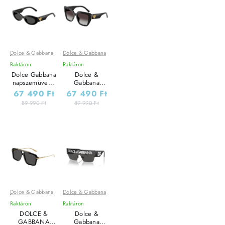
Dolce & Gabbana
Dolce & Gabbana
Leárazás
Leárazás
Raktáron
Raktáron
Dolce Gabbana
Dolce &
napszemüveg -
Gabbana
Black / Dark
napszemüveg -
67 490 Ft
67 490 Ft
Grey
Black / Gradient
89 990 Ft
89 990 Ft
Grey
Dolce & Gabbana
Dolce & Gabbana
Leárazás
Leárazás
Raktáron
Raktáron
DOLCE &
Dolce &
GABBANA
Gabbana