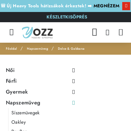
🎒 Új Heavy Tools hátizsákok érkeztek! ➡️
MEGNÉZEM
KÉSZLETKISÖPRÉS
Napszemüveg
Dolce & Gabbana
h
o
Női
m
e
Férfi
Gyermek
Napszemüveg
Síszemüvegek
Oakley