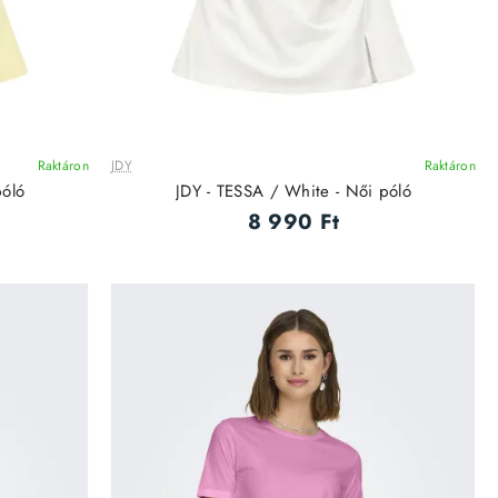
Raktáron
JDY
Raktáron
póló
JDY - TESSA / White - Női póló
8 990 Ft