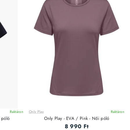
Raktáron
Only Play
Raktáron
 póló
Only Play - EVA / Pink - Női póló
8 990 Ft