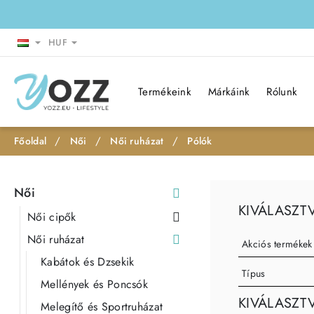
HUF
Termékeink
Márkáink
Rólunk
Női
Női ruházat
Pólók
h
o
Női
m
KIVÁLASZT
e
Női cipők
Női ruházat
Akciós termékek
Kabátok és Dzsekik
Típus
Mellények és Poncsók
KIVÁLASZT
Melegítő és Sportruházat