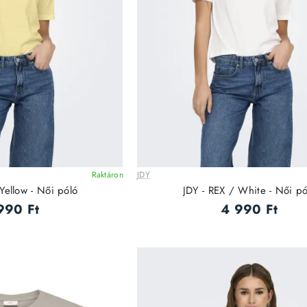
Raktáron
JDY
Yellow - Női póló
JDY - REX / White - Női pó
990 Ft
4 990 Ft