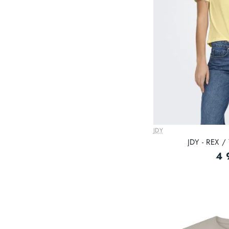
JDY
JDY - REX / 
4 