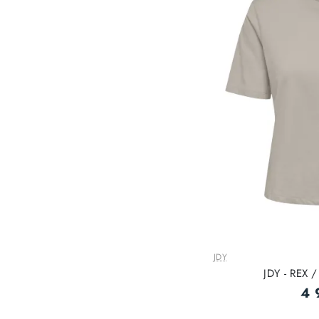
JDY
JDY - REX /
4 