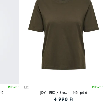
Raktáron
JDY
Raktáron
óló
JDY - REX / Brown - Női póló
4 990 Ft