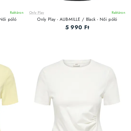
Raktáron
Only Play
Raktáron
Női póló
Only Play - AUB-MILLE / Black - Női póló
5 990 Ft