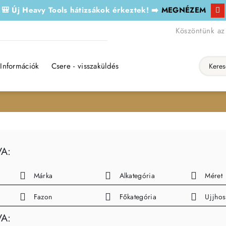
🎒 Új Heavy Tools hátizsákok érkeztek! ➡️
MEGNÉZEM
Köszöntünk az
Információk
Csere - visszaküldés
Keresés..
VA:
Márka
Alkategória
Méret
Fazon
Főkategória
Ujjhos
VA: