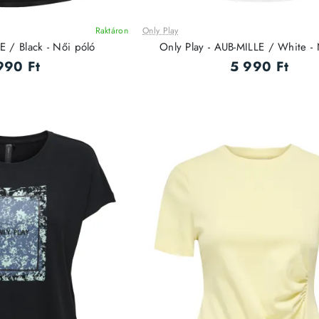
Raktáron
Only Play
E / Black - Női póló
Only Play - AUB-MILLE / White - 
990 Ft
5 990 Ft