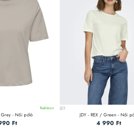
Raktáron
JDY
 Grey - Női póló
JDY - REX / Green - Női p
990 Ft
4 990 Ft