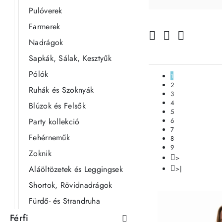
Pulóverek
Farmerek
Nadrágok
Sapkák, Sálak, Kesztyűk
Pólók
1
2
Ruhák és Szoknyák
3
4
Blúzok és Felsők
5
Party kollekció
6
7
Fehérneműk
8
9
Zoknik
>
Aláöltözetek és Leggingsek
>|
Shortok, Rövidnadrágok
Fürdő- és Strandruha
Férfi