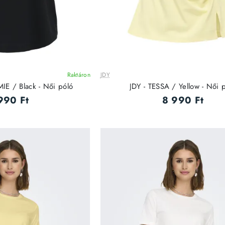
Raktáron
JDY
MIE / Black - Női póló
JDY - TESSA / Yellow - Női 
990 Ft
8 990 Ft