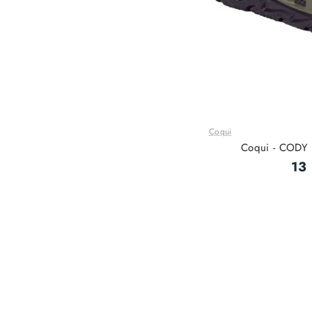
Coqui
Coqui - CODY 
13