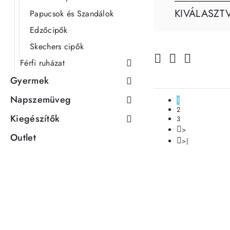
KIVÁLASZT
Papucsok és Szandálok
Edzőcipők
Skechers cipők
Férfi ruházat
Gyermek
Napszemüveg
1
2
Kiegészítők
3
>
Outlet
>|