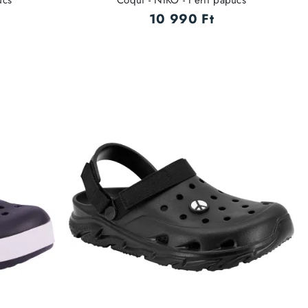
ucs
Coqui - NIKO - Férfi papucs
10 990 Ft