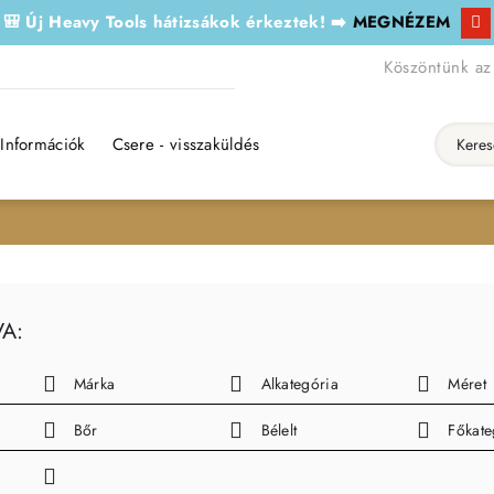
🎒 Új Heavy Tools hátizsákok érkeztek! ➡️
MEGNÉZEM
Köszöntünk az
Információk
Csere - visszaküldés
Keresés..
VA:
Márka
Alkategória
Méret
Bőr
Bélelt
Főkate