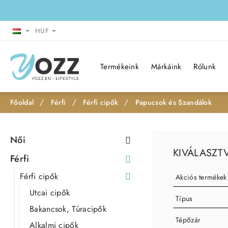
HUF
Termékeink
Márkáink
Rólunk
Férfi
Férfi cipők
Papucsok és Szandálok
h
o
Női
m
KIVÁLASZT
e
Férfi
Férfi cipők
Akciós termékek
Utcai cipők
Típus
Bakancsok, Túracipők
Tépőzár
Alkalmi cipők