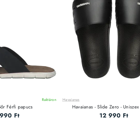
Raktáron
Havaianas
Bőr Férfi papucs
Havaianas - Slide Zero - Unisze
 990 Ft
12 990 Ft