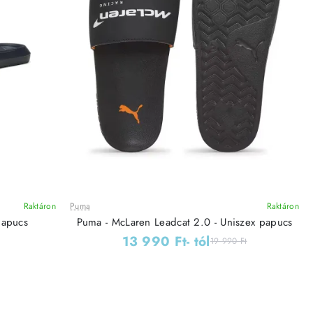
Raktáron
Puma
Raktáron
Leárazás
papucs
Puma - McLaren Leadcat 2.0 - Uniszex papucs
13 990 Ft
- tól
19 990 Ft