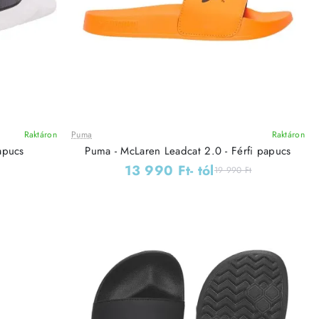
Raktáron
Puma
Raktáron
Leárazás
apucs
Puma - McLaren Leadcat 2.0 - Férfi papucs
13 990 Ft
- tól
19 990 Ft