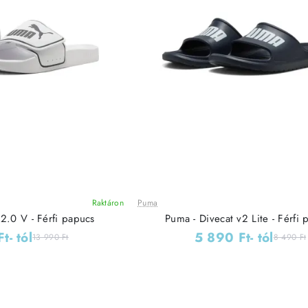
Raktáron
Puma
Leárazás
2.0 V - Férfi papucs
Puma - Divecat v2 Lite - Férfi 
Ft
- tól
5 890 Ft
- tól
13 990 Ft
8 490 Ft