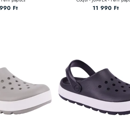
 Férfi papucs
Coqui - JUMPER - Férfi pap
 990 Ft
11 990 Ft