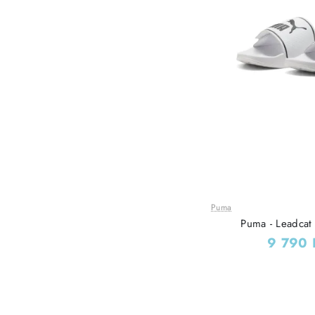
Puma
Leárazás
Puma - Leadcat 
9 790 