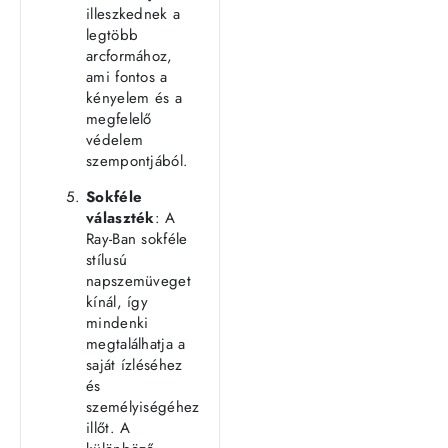
illeszkednek a
legtöbb
arcformához,
ami fontos a
kényelem és a
megfelelő
védelem
szempontjából.
Sokféle
választék
: A
Ray-Ban sokféle
stílusú
napszemüveget
kínál, így
mindenki
megtalálhatja a
saját ízléséhez
és
személyiségéhez
illőt. A