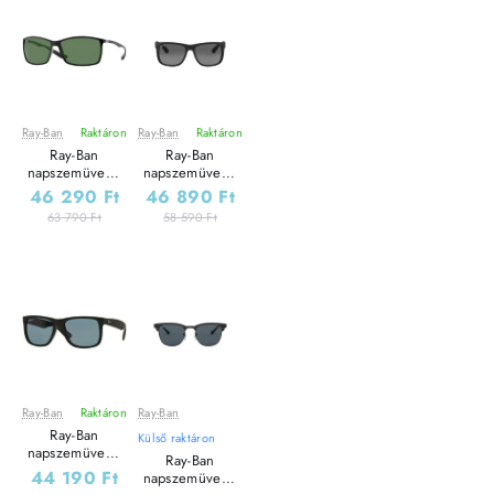
Ray-Ban
Raktáron
Ray-Ban
Raktáron
Leárazás
Leárazás
Ray-Ban
Ray-Ban
napszemüveg -
napszemüveg -
LITEFORCE -
JUSTIN - BLACK
46 290 Ft
46 890 Ft
BLACK /
RUBBER /
63 790 Ft
58 590 Ft
GREEN
POLAR GREY
GRADIENT
Ray-Ban
Raktáron
Ray-Ban
Leárazás
Leárazás
Ray-Ban
Külső raktáron
napszemüveg -
Ray-Ban
JUSTIN - BLACK
44 190 Ft
napszemüveg -
RUBBER / DARK