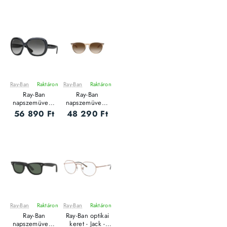
BROWN
GREEN
GRADIENT
POLARIZED
Ray-Ban
Raktáron
Ray-Ban
Raktáron
Ray-Ban
Ray-Ban
napszemüveg -
napszemüveg -
JACKIE OHH II -
ERIKA - SHINY
56 890 Ft
48 290 Ft
BLACK / GRAY
TRASP LIGHT
GRADIENT
BROWN /
BROWN
GRADIENT
DARK BROWN
Ray-Ban
Raktáron
Ray-Ban
Raktáron
Leárazás
Ray-Ban
Ray-Ban optikai
Outlet Ár
napszemüveg -
keret - Jack -