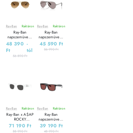
Ray-Ban
Raktáron
Ray-Ban
Raktáron
Leárazás
Leárazás
Ray-Ban
Ray-Ban
napszemüveg -
napszemüveg -
AVIATOR
AVIATOR Max -
48 390
-
45 590 Ft
LARGE METAL -
Blue Silver /
Ft
tól
56 990 Ft
GOLD /
Purple
CRYSTAL
56 890 Ft
BROWN
GRADIENT
Ray-Ban
Raktáron
Ray-Ban
Raktáron
Leárazás
Leárazás
Ray-Ban x A$AP
Ray-Ban
ROCKY
napszemüveg -
napszemüveg -
Justin - Opal
71 190 Ft
39 190 Ft
Wayfarer Puffer
Grey / Dark
88 990 Ft
48 990 Ft