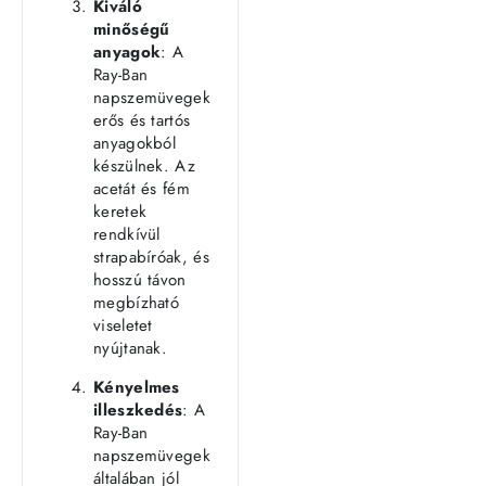
Kiváló
minőségű
anyagok
: A
Ray-Ban
napszemüvegek
erős és tartós
anyagokból
készülnek. Az
acetát és fém
keretek
rendkívül
strapabíróak, és
hosszú távon
megbízható
viseletet
nyújtanak.
Kényelmes
illeszkedés
: A
Ray-Ban
napszemüvegek
általában jól