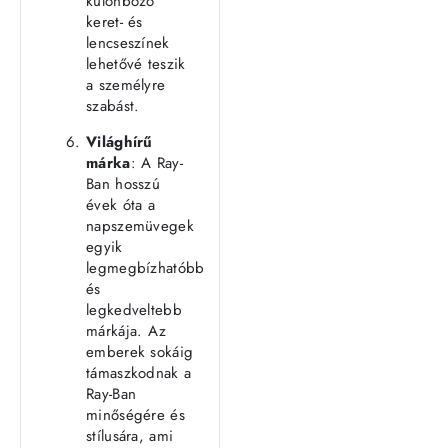
különböző
keret- és
lencseszínek
lehetővé teszik
a személyre
szabást.
Világhírű
márka
: A Ray-
Ban hosszú
évek óta a
napszemüvegek
egyik
legmegbízhatóbb
és
legkedveltebb
márkája. Az
emberek sokáig
támaszkodnak a
Ray-Ban
minőségére és
stílusára, ami