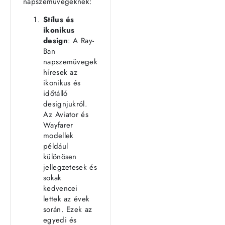
napszemüvegeknek:
Stílus és
ikonikus
design
: A Ray-
Ban
napszemüvegek
híresek az
ikonikus és
időtálló
designjukról.
Az Aviator és
Wayfarer
modellek
például
különösen
jellegzetesek és
sokak
kedvencei
lettek az évek
során. Ezek az
egyedi és