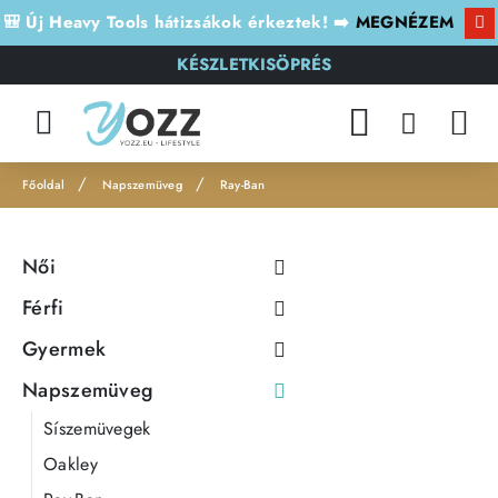
🎒 Új Heavy Tools hátizsákok érkeztek! ➡️
MEGNÉZEM
KÉSZLETKISÖPRÉS
Napszemüveg
Ray-Ban
h
o
Női
m
e
Férfi
Gyermek
Napszemüveg
Síszemüvegek
Oakley