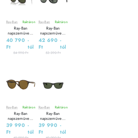
Ray-Ban
Raktáron
Ray-Ban
Raktáron
Leárazás
Leárazás
Ray-Ban
Ray-Ban
napszemüveg -
napszemüveg -
WAYFARER -
WAYFARER -
40 790
-
42 690
-
TORTOISE /
BLACK /
Ft
tól
Ft
tól
CRYSTAL
CRYSTAL
GREEN
GREEN
54 990 Ft
53 390 Ft
Ray-Ban
Raktáron
Ray-Ban
Raktáron
Leárazás
Leárazás
Ray-Ban
Ray-Ban
napszemüveg -
napszemüveg -
RB2180 - DARK
NEW
39 990
-
39 990
-
HAVANA /
WAYFARER -
Ft
tól
Ft
tól
DARK BROWN
TOP RUBBER
49 990 Ft
49 990 Ft