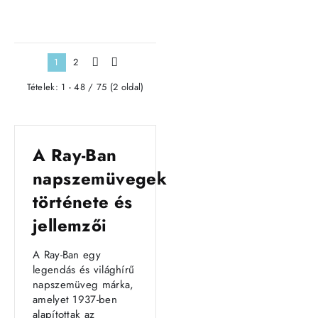
- White / Black
Violet
1
2
>
>|
Tételek: 1 - 48 / 75 (2 oldal)
A Ray-Ban
napszemüvegek
története és
jellemzői
A Ray-Ban egy
legendás és világhírű
napszemüveg márka,
amelyet 1937-ben
alapítottak az