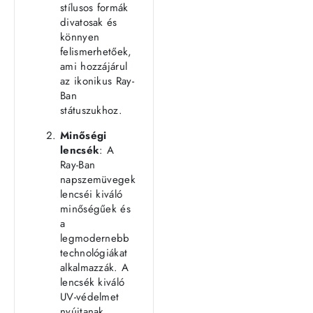
stílusos formák
divatosak és
könnyen
felismerhetőek,
ami hozzájárul
az ikonikus Ray-
Ban
státuszukhoz.
Minőségi
lencsék
: A
Ray-Ban
napszemüvegek
lencséi kiváló
minőségűek és
a
legmodernebb
technológiákat
alkalmazzák. A
lencsék kiváló
UV-védelmet
nyújtanak,