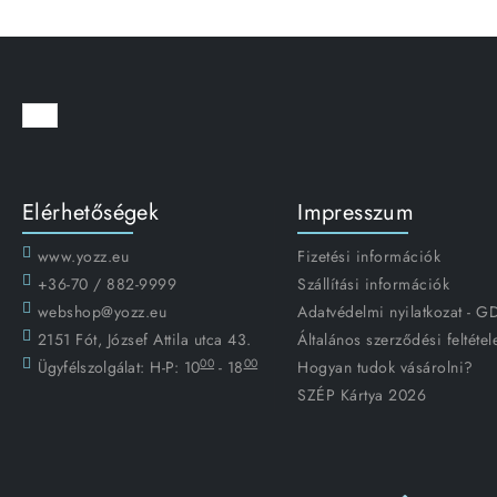
Elérhetőségek
Impresszum
www.yozz.eu
Fizetési információk
+36-70 / 882-9999
Szállítási információk
webshop@yozz.eu
Adatvédelmi nyilatkozat - 
2151 Fót, József Attila utca 43.
Általános szerződési feltétel
00
00
Ügyfélszolgálat:
H-P: 10
- 18
Hogyan tudok vásárolni?
SZÉP Kártya 2026