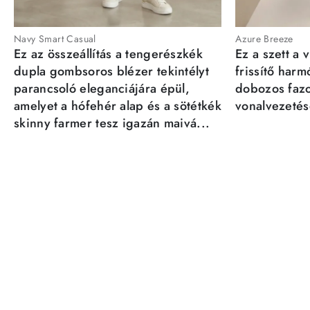
Navy Smart Casual
Azure Breeze
Ez az összeállítás a tengerészkék
Ez a szett a 
dupla gombsoros blézer tekintélyt
frissítő har
parancsoló eleganciájára épül,
dobozos fazo
amelyet a hófehér alap és a sötétkék
vonalvezetésé
skinny farmer tesz igazán maivá...