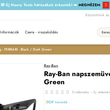
🎒 Új Heavy Tools hátizsákok érkeztek! ➡️
MEGNÉZEM
Köszöntünk az
Információk
Csere - visszaküldés
Keresés..
 - FERRARI - Black / Dark Green
Ray-Ban
Ray-Ban napszemüve
Green
0 vélemény
-
Írj vélemén
TOP termék