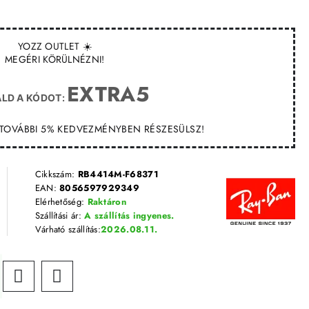
YOZZ OUTLET ☀️
MEGÉRI KÖRÜLNÉZNI!
EXTRA5
LD A KÓDOT:
T TOVÁBBI 5% KEDVEZMÉNYBEN RÉSZESÜLSZ!
Cikkszám:
RB4414M-F68371
EAN:
8056597929349
Elérhetőség:
Raktáron
Szállítási ár:
A szállítás ingyenes.
Várható szállítás:
2026.08.11.