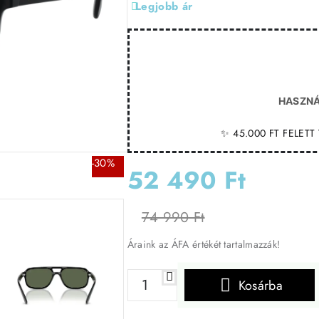
Legjobb ár
HASZNÁ
✨ 45.000 FT FELET
-30%
52 490 Ft
74 990 Ft
Áraink az ÁFA értékét tartalmazzák!
Kosárba