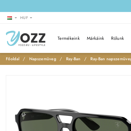
HUF
Termékeink
Márkáink
Rólunk
Napszemüveg
Ray-Ban
Ray-Ban napszemüveg
h
o
Leárazás
m
e