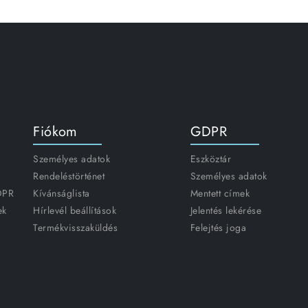
Fiókom
GDPR
Személyes adatok
Eszköztár
Rendeléstörténet
Személyes adatok
GDPR
Kívánságlista
Mentett címek
ek
Hírlevél beállítások
Jelentés lekérése
Termékvisszaküldés
Felejtés joga