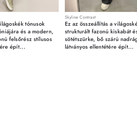
Skyline Contrast
világoskék tónusok
Ez az összeállítás a világosk
móniájára és a modern,
strukturált fazonú kiskabát é
nú felsőrész stílusos
sötétszürke, bő szárú nadrá
re épít...
látványos ellentétére épít...