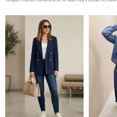
Válogass inspiráló outfiteink közül, és találd meg a hozzád illő szettet