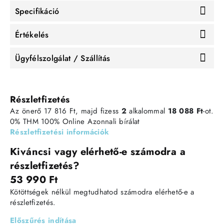
Specifikáció
Értékelés
Ügyfélszolgálat / Szállítás
Részletfizetés
Az önerő 17 816 Ft, majd fizess
2
alkalommal
18 088 Ft
-ot.
0% THM
100% Online
Azonnali bírálat
Részletfizetési információk
Kiváncsi vagy elérhető-e számodra a
részletfizetés?
53 990 Ft
Kötöttségek nélkül megtudhatod számodra elérhető-e a
részletfizetés.
Előszűrés indítása