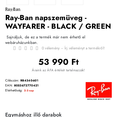
Ray-Ban
Ray-Ban napszemüveg -
WAYFARER - BLACK / GREEN
Sajnáljuk, de ez a termék már nem érhető el
webáruházunkban.
0 vélemény
-
Írj véleményt a termékről!
53 990 Ft
Áraink az ÁFA értékét tartalmazzák!
Cikkszám:
RB4340-601
EAN:
8053672770421
Elérhetőség:
2-3 nap
Egymáshoz illő darabok