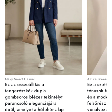
Navy Smart Casual
Azure Breeze
Ez az összeállítás a
Ez a szett a
tengerészkék dupla
tónusok fris
gombsoros blézer tekintélyt
és a moder
parancsoló eleganciájára
felsőrész st
épül, amelyet a hófehér alap
vonalvezeté