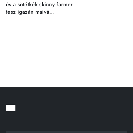
és a sötétkék skinny farmer
tesz igazán maivá...