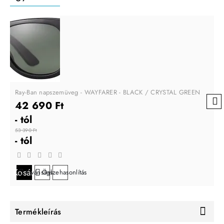
Ray-Ban napszemüveg - WAYFARER - BLACK / CRYSTAL GREEN
42 690 Ft
- tól
53 390 Ft
- tól
Kosárba
Kívánságlistára
Összehasonlítás
Termékleírás