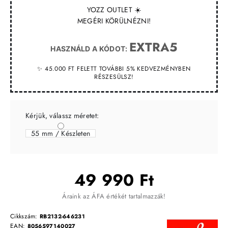
YOZZ OUTLET ☀️
MEGÉRI KÖRÜLNÉZNI!
EXTRA5
HASZNÁLD A KÓDOT:
✨ 45.000 FT FELETT TOVÁBBI 5% KEDVEZMÉNYBEN
RÉSZESÜLSZ!
Kérjük, válassz méretet:
55 mm / Készleten
49 990 Ft
Áraink az ÁFA értékét tartalmazzák!
Cikkszám:
RB2132-646231
EAN:
8056597140027