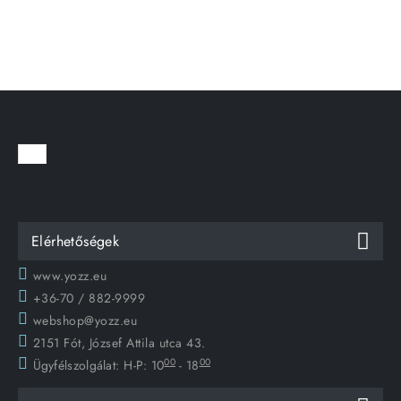
Elérhetőségek
www.yozz.eu
+36-70 / 882-9999
webshop@yozz.eu
2151 Fót, József Attila utca 43.
00
00
Ügyfélszolgálat:
H-P: 10
- 18