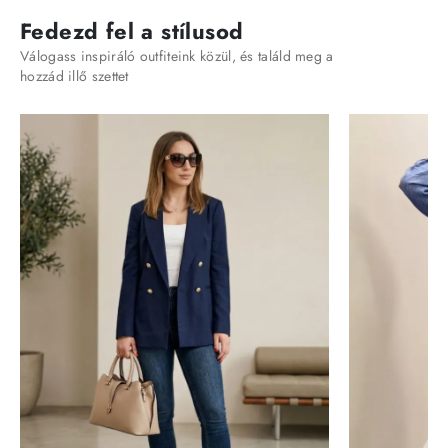
Fedezd fel a stílusod
Válogass inspiráló outfiteink közül, és találd meg a
hozzád illő szettet