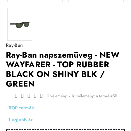
Ray-Ban
Ray-Ban napszemüveg - NEW
WAYFARER - TOP RUBBER
BLACK ON SHINY BLK /
GREEN
0 vélemény
-
Írj véleményt a termékről!
TOP termék
Legjobb ár