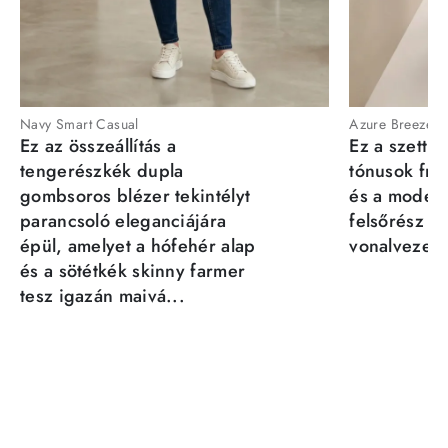
Navy Smart Casual
Azure Breeze
Ez az összeállítás a
Ez a szett a
tengerészkék dupla
tónusok fris
gombsoros blézer tekintélyt
és a moder
parancsoló eleganciájára
felsőrész st
épül, amelyet a hófehér alap
vonalvezeté
és a sötétkék skinny farmer
tesz igazán maivá...