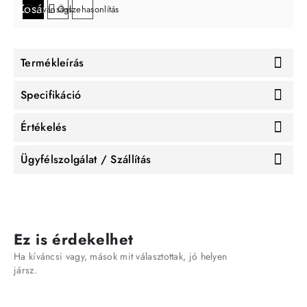
Kosárba
Kívánságlistára
Összehasonlítás
Termékleírás
Specifikáció
Értékelés
Ügyfélszolgálat / Szállítás
Ez is érdekelhet
Ha kíváncsi vagy, mások mit választottak, jó helyen
jársz.