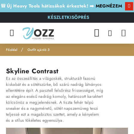
🎒 Új Heavy Tools hátizsákok érkeztek! ➡️
MEGNÉZEM
KÉSZLETKISÖPRÉS
Outfit ajánló 3
h
o
Skyline Contrast
m
Ez az összeállítás a világoskék, strukturált fazonú
e
kiskabát és a sötétszürke, bő szárú nadrág látványos
ellentétére épít. A pasztell felsőrész frissességet, míg
az elegáns esésű nadrág komoly, határozott karaktert
kölcsönöz a megjelenésnek. A tiszta fehér talpú
sneaker és a nagyméretű, sötét napszemüveg teszi
teljessé ezt a magabiztos szettet, amely a kényelem
és a stílus tökéletes egyensúlya.