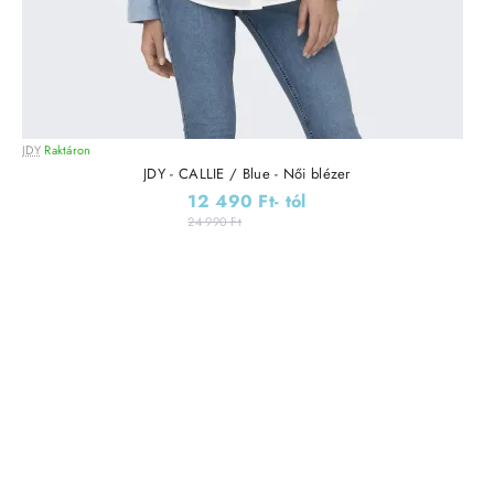
JDY
Raktáron
JDY - CALLIE / Blue - Női blézer
12 490 Ft
- tól
24 990 Ft