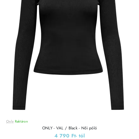
Only
Raktáron
ONLY - VAL / Black - Női póló
4 790 Ft
- tól