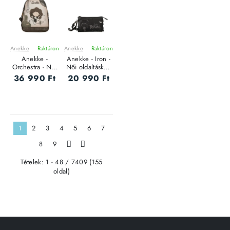
Anekke
Raktáron
Anekke
Raktáron
ÚJ
ÚJ
Anekke -
Anekke - Iron -
Orchestra - Női
Női oldaltáska -
hátizsák
S
36 990 Ft
20 990 Ft
1
2
3
4
5
6
7
8
9
>
>|
Tételek: 1 - 48 / 7409 (155
oldal)