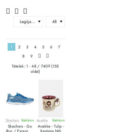
1
2
3
4
5
6
7
8
9
>
>|
Tételek: 1 - 48 / 7409 (155
oldal)
Skechers
Raktáron
Anekke
Raktáron
ÚJ
Skechers - Go
Anekke - Tulip -
Run / Excess 2 -
Kerámia Női