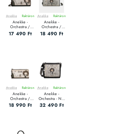
Anekke
Raktáron
Anekke
Raktáron
ÚJ
ÚJ
Anekke -
Anekke -
Orchestra /
Orchestra /
RFID - Női
RFID - Női
17 490 Ft
18 490 Ft
pénztárca
pénztárca
Anekke
Raktáron
Anekke
Raktáron
ÚJ
ÚJ
Anekke -
Anekke -
Orchestra /
Orchestra - Női
Large RFID -
oldaltáska - M
18 990 Ft
32 490 Ft
Női pénztárca -
L