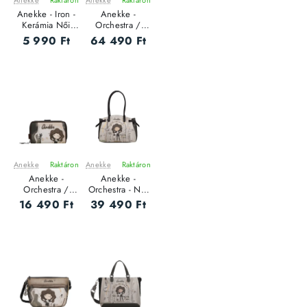
Anekke
Raktáron
Anekke
Raktáron
ÚJ
ÚJ
Anekke - Iron -
Anekke -
Kerámia Női
Orchestra /
bögre
Travel - Női
5 990 Ft
64 490 Ft
bőrönd
Anekke
Raktáron
Anekke
Raktáron
ÚJ
ÚJ
Anekke -
Anekke -
Orchestra /
Orchestra - Női
RFID - Női
oldaltáska - L
16 490 Ft
39 490 Ft
pénztárca - M