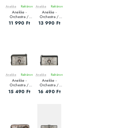
Anekke
Raktáron
Anekke
Raktáron
ÚJ
ÚJ
Anekke -
Anekke -
Orchestra /
Orchestra /
RFID - Női
RFID - Női
11 990 Ft
13 990 Ft
pénztárca - S
pénztárca - S
Anekke
Raktáron
Anekke
Raktáron
ÚJ
ÚJ
Anekke -
Anekke -
Orchestra /
Orchestra /
RFID - Női
RFID - Női
15 490 Ft
16 490 Ft
pénztárca - M
pénztárca