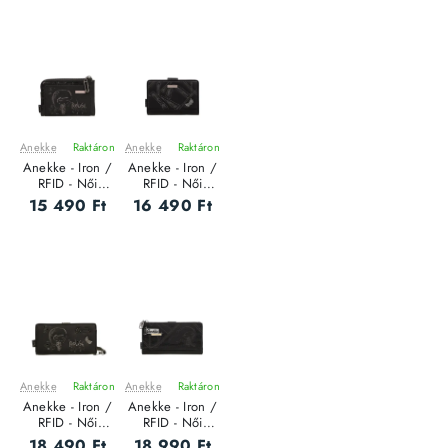
Anekke
Raktáron
Anekke
Raktáron
ÚJ
ÚJ
Anekke - Iron /
Anekke - Iron /
RFID - Női
RFID - Női
pénztárca - M
pénztárca - M
15 490 Ft
16 490 Ft
Anekke
Raktáron
Anekke
Raktáron
ÚJ
ÚJ
Anekke - Iron /
Anekke - Iron /
RFID - Női
RFID - Női
pénztárca - L
pénztárca
18 490 Ft
18 990 Ft