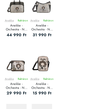
Anekke
Raktáron
Anekke
Raktáron
ÚJ
ÚJ
Anekke -
Anekke -
Orchestra - Női
Orchestra - Női
oldaltáska -
oldaltáska - L
44 990 Ft
31 990 Ft
Laptoptáska
Anekke
Raktáron
Anekke
Raktáron
ÚJ
ÚJ
Anekke -
Anekke -
Orchestra - Női
Orchestra - Női
oldaltáska
oldaltáska
29 990 Ft
15 990 Ft