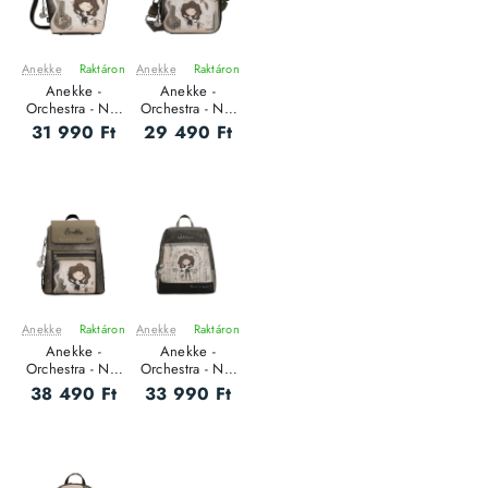
Anekke
Raktáron
Anekke
Raktáron
ÚJ
ÚJ
Anekke -
Anekke -
Orchestra - Női
Orchestra - Női
oldaltáska
oldaltáska
31 990 Ft
29 490 Ft
Anekke
Raktáron
Anekke
Raktáron
ÚJ
ÚJ
Anekke -
Anekke -
Orchestra - Női
Orchestra - Női
hátizsák
hátizsák
38 490 Ft
33 990 Ft