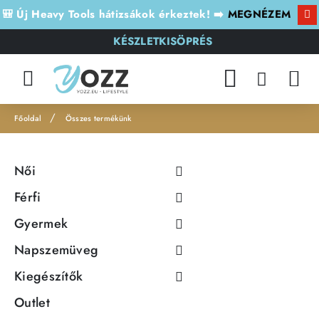
🎒 Új Heavy Tools hátizsákok érkeztek! ➡️
MEGNÉZEM
KÉSZLETKISÖPRÉS
Összes termékünk
h
o
Női
m
e
Férfi
Gyermek
Napszemüveg
Kiegészítők
Outlet