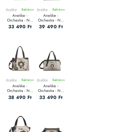
Anekke
Raktáron
Anekke
Raktáron
ÚJ
ÚJ
Anekke -
Anekke -
Orchestra - Női
Orchestra - Női
oldaltáska
oldaltáska
33 490 Ft
39 490 Ft
Anekke
Raktáron
Anekke
Raktáron
ÚJ
ÚJ
Anekke -
Anekke -
Orchestra - Női
Orchestra - Női
oldaltáska
oldaltáska
38 490 Ft
33 490 Ft