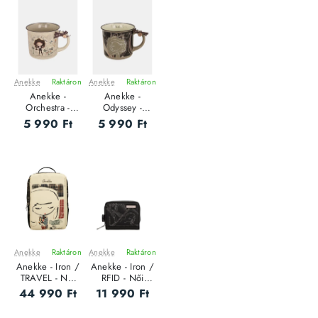
Anekke
Raktáron
Anekke
Raktáron
ÚJ
ÚJ
Anekke -
Anekke -
Orchestra -
Odyssey -
Kerámia Női
Kerámia Női
5 990 Ft
5 990 Ft
bögre
bögre
Anekke
Raktáron
Anekke
Raktáron
ÚJ
ÚJ
Anekke - Iron /
Anekke - Iron /
TRAVEL - Női
RFID - Női
hátizsák
pénztárca - S
44 990 Ft
11 990 Ft