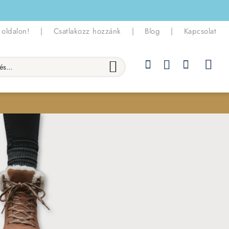
 oldalon!
|
Csatlakozz hozzánk
|
Blog
|
Kapcsolat
.