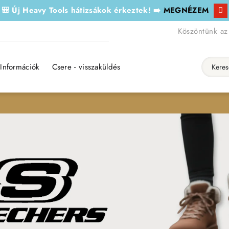
🎒 Új Heavy Tools hátizsákok érkeztek! ➡️
MEGNÉZEM
Köszöntünk az
Információk
Csere - visszaküldés
Keresés..