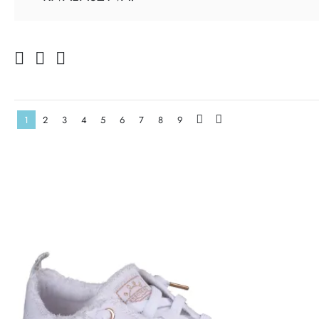
1
2
3
4
5
6
7
8
9
>
>|