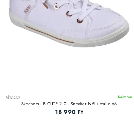
Skechers
Raktáron
ÚJ
Skechers - B CUTE 2.0 - Sneaker Női utcai cipő
18 990 Ft