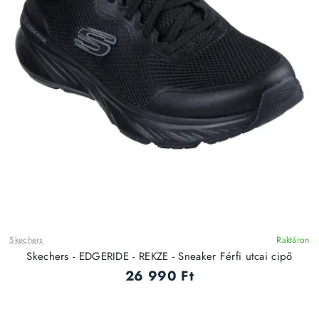
Skechers
Raktáron
ÚJ
Skechers - EDGERIDE - REKZE - Sneaker Férfi utcai cipő
26 990 Ft