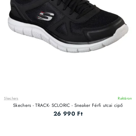
Skechers
Raktáron
ÚJ
Skechers - TRACK- SCLORIC - Sneaker Férfi utcai cipő
26 990 Ft