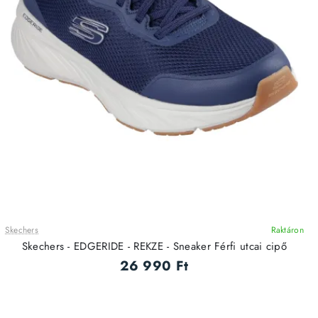
Skechers
Raktáron
ÚJ
Skechers - EDGERIDE - REKZE - Sneaker Férfi utcai cipő
26 990 Ft