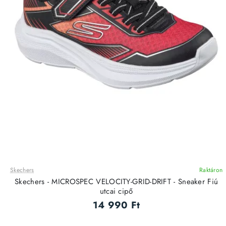
Skechers
Raktáron
ÚJ
Skechers - MICROSPEC VELOCITY-GRID-DRIFT - Sneaker Fiú
utcai cipő
14 990 Ft