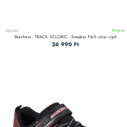
Skechers
Raktáron
ÚJ
Skechers - TRACK- SCLORIC - Sneaker Férfi utcai cipő
26 990 Ft