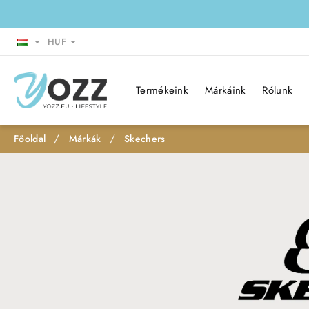
HUF
Termékeink
Márkáink
Rólunk
Márkák
Skechers
h
o
m
e