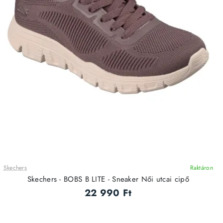
Skechers
Raktáron
ÚJ
Skechers - BOBS B LITE - Sneaker Női utcai cipő
22 990 Ft