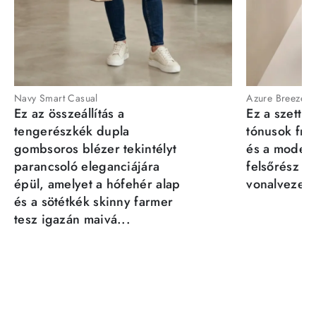
Navy Smart Casual
Azure Breeze
Ez az összeállítás a
Ez a szett a
tengerészkék dupla
tónusok fris
gombsoros blézer tekintélyt
és a moder
parancsoló eleganciájára
felsőrész st
épül, amelyet a hófehér alap
vonalvezeté
és a sötétkék skinny farmer
tesz igazán maivá...