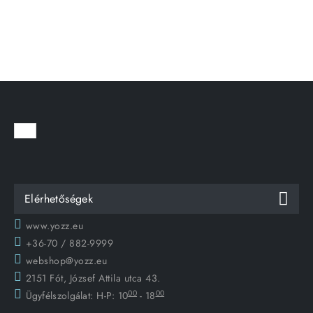
Elérhetőségek
www.yozz.eu
+36-70 / 882-9999
webshop@yozz.eu
2151 Fót, József Attila utca 43.
00
00
Ügyfélszolgálat:
H-P: 10
- 18