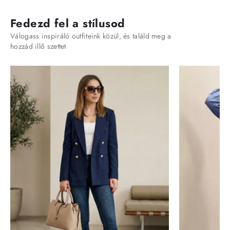
Fedezd fel a stílusod
Válogass inspiráló outfiteink közül, és találd meg a
hozzád illő szettet