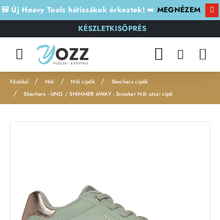
🎒 Új Heavy Tools hátizsákok érkeztek! ➡️
MEGNÉZEM
KÉSZLETKISÖPRÉS
Női
Női cipők
Skechers cipők
h
Skechers - UNO / SHIMMER AWAY - Sneaker Női utcai cipő
o
m
Leárazás
e