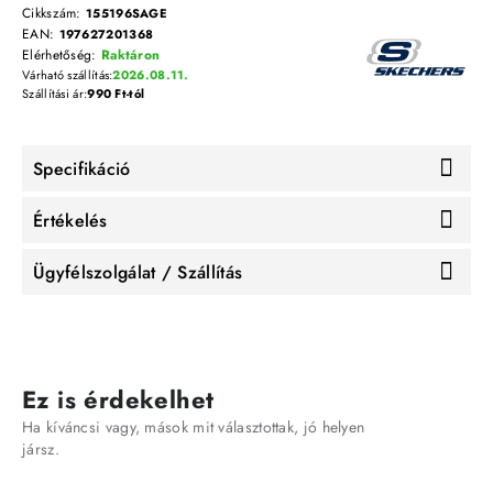
Cikkszám:
155196SAGE
EAN:
197627201368
Elérhetőség:
Raktáron
Várható szállítás:
2026.08.11.
Szállítási ár:
990 Ft-tól
Specifikáció
Értékelés
Ügyfélszolgálat / Szállítás
Ez is érdekelhet
Ha kíváncsi vagy, mások mit választottak, jó helyen
jársz.