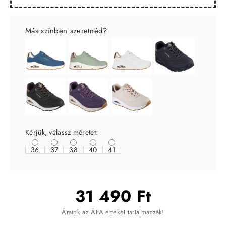
Más színben szeretnéd?
Kérjük, válassz méretet:
36
37
38
40
41
31 490 Ft
Áraink az ÁFA értékét tartalmazzák!