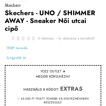
Skechers
Skechers - UNO / SHIMMER
AWAY - Sneaker Női utcai
cipő
0 vélemény
-
Írj véleményt a termékről!
TOP termék
Legjobb ár
YOZZ OUTLET ☀️
MEGÉRI KÖRÜLNÉZNI!
EXTRA5
HASZNÁLD A KÓDOT:
✨ 45.000 FT FELETT TOVÁBBI 5% KEDVEZMÉNYBEN
RÉSZESÜLSZ!