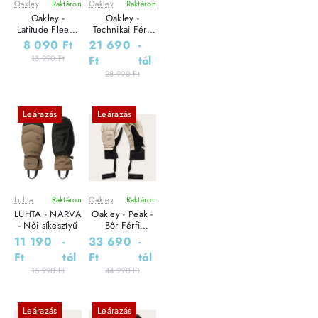
Oakley
Raktáron
Oakley
Raktáron
Oakley -
Oakley -
Latitude Fleece
Technikai Férfi
- Férfi kesztyű
síkesztyű
8 090 Ft
21 690
-
13 990 Ft
Ft
tól
28 990 Ft
Leárazás
Leárazás
Luhta
Raktáron
Oakley
Raktáron
LUHTA - NARVA
Oakley - Peak -
- Női síkesztyű
Bőr Férfi
síkesztyű
11 190
-
33 690
-
Ft
tól
Ft
tól
15 990 Ft
44 990 Ft
Leárazás
Leárazás