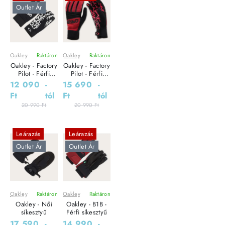
Outlet Ár
Oakley
Raktáron
Oakley
Raktáron
Oakley - Factory
Oakley - Factory
Pilot - Férfi
Pilot - Férfi
kesztyű
kesztyű
12 090
-
15 690
-
Ft
tól
Ft
tól
20 990 Ft
20 990 Ft
Leárazás
Leárazás
Outlet Ár
Outlet Ár
Oakley
Raktáron
Oakley
Raktáron
Oakley - Női
Oakley - B1B -
síkesztyű
Férfi síkesztyű
17 590
-
14 990
-