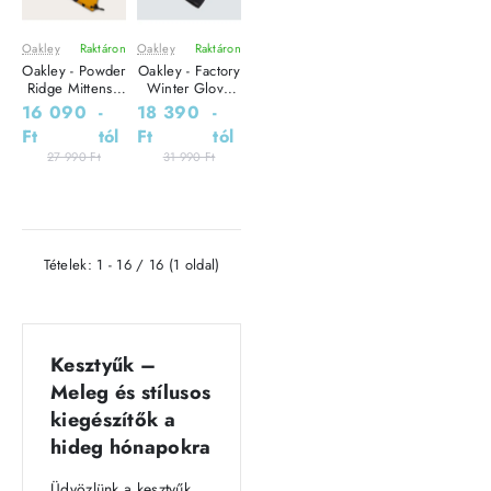
Oakley
Raktáron
Oakley
Raktáron
Oakley - Powder
Oakley - Factory
Ridge Mittens -
Winter Glove
Uniszex
2.0 - Férfi
16 090
-
18 390
-
síkesztyű
síkesztyű
Ft
tól
Ft
tól
27 990 Ft
31 990 Ft
Tételek: 1 - 16 / 16 (1 oldal)
Kesztyűk –
Meleg és stílusos
kiegészítők a
hideg hónapokra
Üdvözlünk a kesztyűk