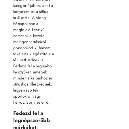
kategóriájában, ahol a
kényelem és a stílus
találkozik! A hideg
hónapokban a
megfelelő kesztyű
nemcsak a kezeid
melegen tartásáról
gondoskodik, hanem
tökéletes kiegészítője a
téli outfitednek is.
Fedezd fel a legújabb
kesztyűket, amelyek
minden alkalomhoz és
stílushoz illeszkednek,
legyen szó téli
sportokról vagy
hétköznapi viseletről.
Fedezd fel a
legnépszerűbb
márkákat: