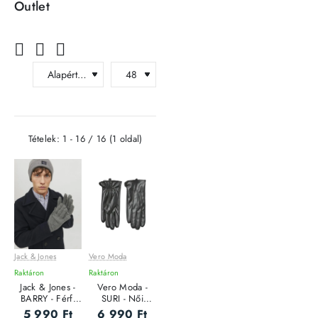
Outlet
Tételek: 1 - 16 / 16 (1 oldal)
Jack & Jones
Vero Moda
Raktáron
Raktáron
Jack & Jones -
Vero Moda -
BARRY - Férfi
SURI - Női
kesztyű
Kesztyű
5 990 Ft
6 990 Ft