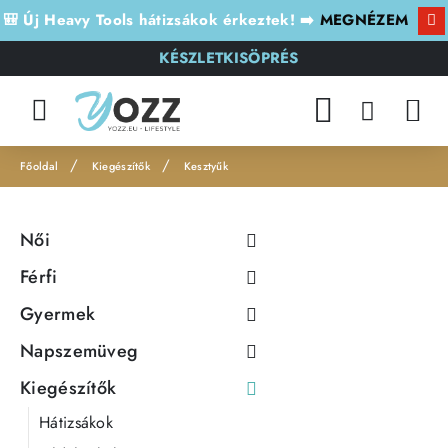
🎒 Új Heavy Tools hátizsákok érkeztek! ➡️
MEGNÉZEM
KÉSZLETKISÖPRÉS
Kiegészítők
Kesztyűk
h
o
Női
m
e
Férfi
Gyermek
Napszemüveg
Kiegészítők
Hátizsákok