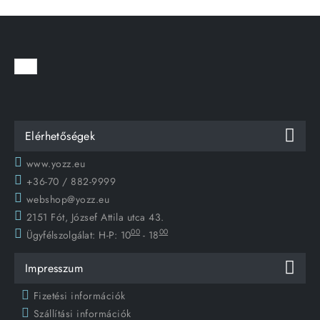
Elérhetőségek
www.yozz.eu
+36-70 / 882-9999
webshop@yozz.eu
2151 Fót, József Attila utca 43.
00
00
Ügyfélszolgálat:
H-P: 10
- 18
Impresszum
Fizetési információk
Szállítási információk