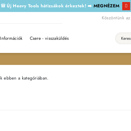
🎒 Új Heavy Tools hátizsákok érkeztek! ➡️
MEGNÉZEM
Köszöntünk az
Információk
Csere - visszaküldés
Keresés..
ék ebben a kategóriában.