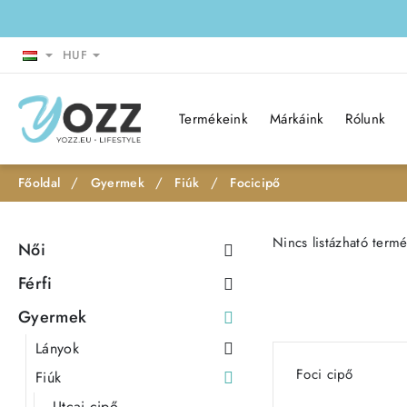
HUF
Termékeink
Márkáink
Rólunk
Gyermek
Fiúk
Focicipő
h
o
Nincs listázható term
Női
m
e
Férfi
Gyermek
Lányok
Foci cipő
Fiúk
Utcai cipő