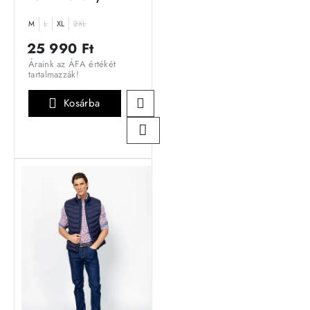
M
L
XL
2XL
25 990 Ft
Áraink az ÁFA értékét
tartalmazzák!
Kosárba