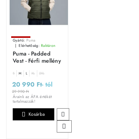
Leárazás
Gyártó:
Puma
Elérhetőség:
Raktáron
Puma - Padded
Vest - Férfi mellény
S
M
L
XL
2XL
20 990 Ft
- tól
29 990 Ft
Áraink az ÁFA értékét
tartalmazzák!
Kosárba