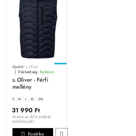
ÚJ
Gyártó:
s.Oliver
Elérhetőség:
Raktáron
s.Oliver - Férfi
mellény
S
M
L
XL
2XL
31 990 Ft
Áraink az ÁFA értékét
tartalmazzák!
Kosárba