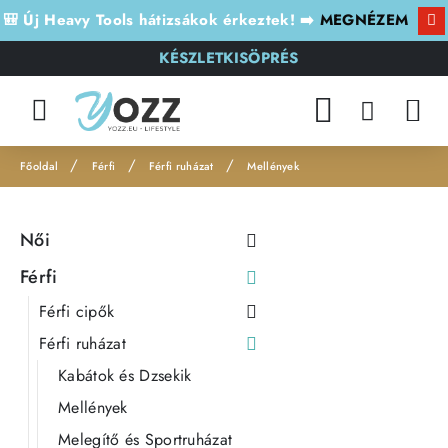
🎒 Új Heavy Tools hátizsákok érkeztek! ➡️
MEGNÉZEM
KÉSZLETKISÖPRÉS
Férfi
Férfi ruházat
Mellények
h
o
Női
m
e
Férfi
Férfi cipők
Férfi ruházat
Kabátok és Dzsekik
Mellények
Melegítő és Sportruházat