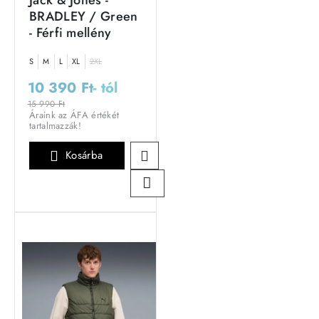
Jack & Jones -
BRADLEY / Green
- Férfi mellény
S
M
L
XL
2XL
10 390 Ft
- tól
15 990 Ft
Áraink az ÁFA értékét
tartalmazzák!
Kosárba