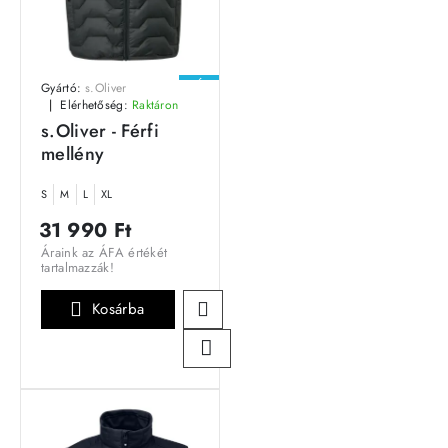
ÚJ
Gyártó:
s.Oliver
Elérhetőség:
Raktáron
s.Oliver - Férfi
mellény
S
M
L
XL
31 990 Ft
Áraink az ÁFA értékét
tartalmazzák!
Kosárba