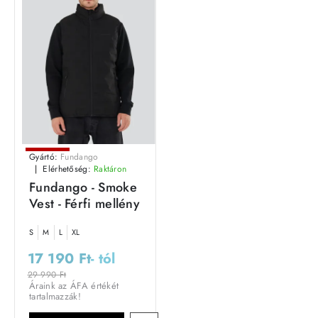
Leárazás
Gyártó:
Fundango
Elérhetőség:
Raktáron
Outlet Ár
Fundango - Smoke
Vest - Férfi mellény
S
M
L
XL
17 190 Ft
- tól
29 990 Ft
Áraink az ÁFA értékét
tartalmazzák!