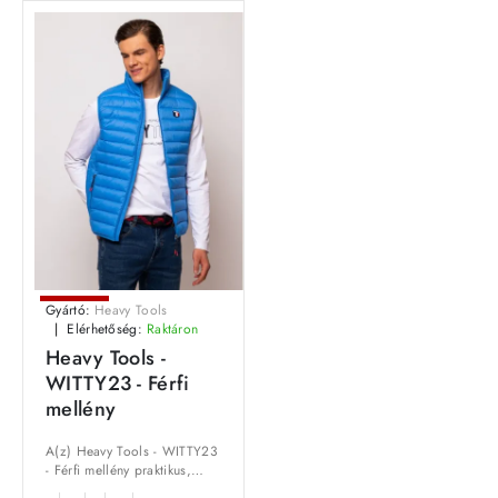
Leárazás
Gyártó:
Heavy Tools
Elérhetőség:
Raktáron
Outlet Ár
Heavy Tools -
WITTY23 - Férfi
mellény
A(z) Heavy Tools - WITTY23
- Férfi mellény praktikus,
kényelmes viselet, amely