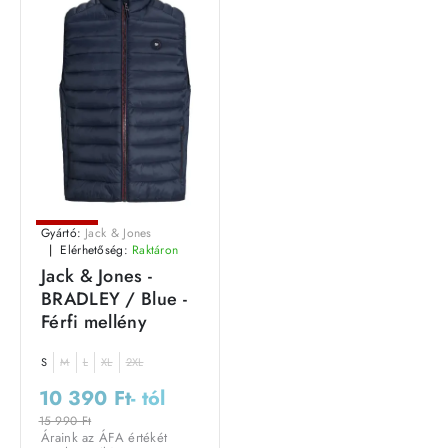
Leárazás
Gyártó:
Jack & Jones
Elérhetőség:
Raktáron
Jack & Jones -
BRADLEY / Blue -
Férfi mellény
S
M
L
XL
2XL
10 390 Ft
- tól
15 990 Ft
Áraink az ÁFA értékét