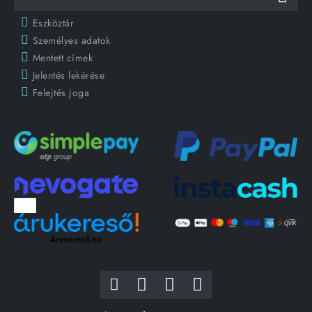
Eszköztár
Személyes adatok
Mentett címek
Jelentés lekérése
Felejtés joga
Árukereső.hu