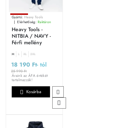
Leárazás
Gyártó:
Heavy Tools
Elérhetőség:
Raktáron
Heavy Tools -
NITBIA / NAVY -
Férfi mellény
M
L
XL
2XL
18 190 Ft
- tól
25 990 Ft
Áraink az ÁFA értékét
tartalmazzák!
Kosárba