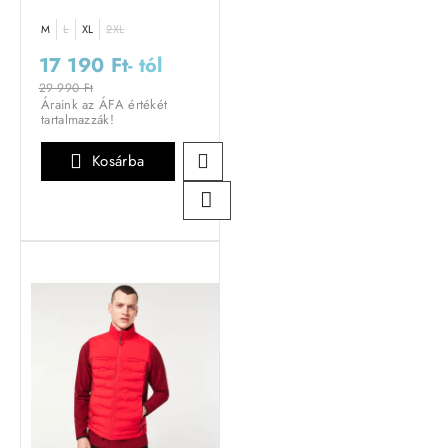
M
L
XL
2XL
17 190 Ft
- tól
29 990 Ft
Áraink az ÁFA értékét
tartalmazzák!
Kosárba