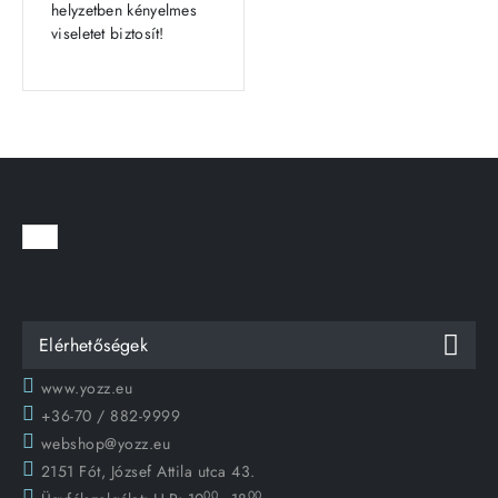
helyzetben kényelmes
viseletet biztosít!
Elérhetőségek
www.yozz.eu
+36-70 / 882-9999
webshop@yozz.eu
2151 Fót, József Attila utca 43.
00
00