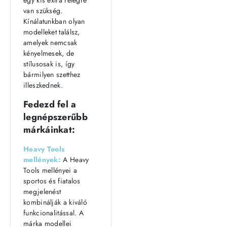
egy kis extra rétegre
van szükség.
Kínálatunkban olyan
modelleket találsz,
amelyek nemcsak
kényelmesek, de
stílusosak is, így
bármilyen szetthez
illeszkednek.
Fedezd fel a
legnépszerűbb
márkáinkat:
Heavy Tools
mellények:
A Heavy
Tools mellényei a
sportos és fiatalos
megjelenést
kombinálják a kiváló
funkcionalitással. A
márka modellei