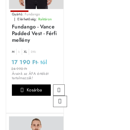
Leárazás
Gyártó:
Fundango
Elérhetőség:
Raktáron
Outlet Ár
Fundango - Vance
Padded Vest - Férfi
mellény
M
L
XL
2XL
17 190 Ft
- tól
24 990 Ft
Áraink az ÁFA értékét
tartalmazzák!
Kosárba