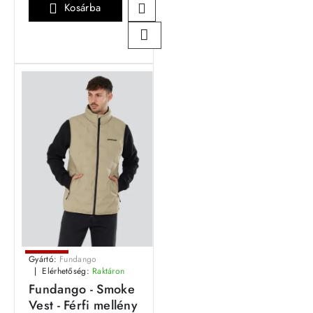
Kosárba
Leárazás
Gyártó:
Fundango
Elérhetőség:
Raktáron
Outlet Ár
Fundango - Smoke
Vest - Férfi mellény