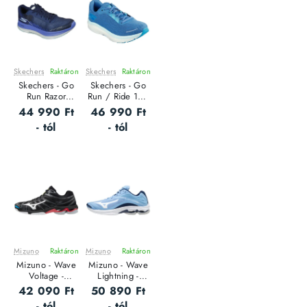
Skechers
Raktáron
Skechers
Raktáron
Leárazás
Leárazás
Skechers - Go
Skechers - Go
Outlet Ár
Outlet Ár
Run Razor
Run / Ride 10 -
Excess - Női
Női futócipő
44 990 Ft
46 990 Ft
futócipő
- tól
- tól
Mizuno
Raktáron
Mizuno
Raktáron
Leárazás
Leárazás
Mizuno - Wave
Mizuno - Wave
Voltage -
Lightning -
Uniszex
Uniszex
42 090 Ft
50 890 Ft
teremcipő
teremcipő
- tól
- tól