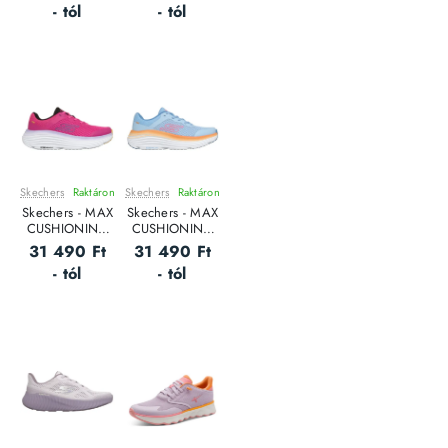
- tól
- tól
Skechers
Raktáron
Skechers
Raktáron
Leárazás
Leárazás
Skechers - MAX
Skechers - MAX
CUSHIONING
CUSHIONING
ENDEAVOUR /
ENDEAVOUR /
31 490 Ft
31 490 Ft
CA - Női
CA - Női
- tól
- tól
futócipő
futócipő