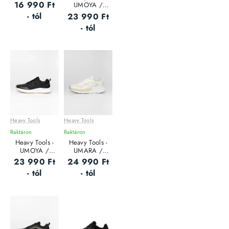
futócipő
16 990 Ft
UMOYA /
NUDE - Női
- tól
23 990 Ft
edzőcipő
- tól
Heavy Tools
Heavy Tools
Leárazás
Leárazás
Raktáron
Raktáron
Heavy Tools -
Heavy Tools -
UMOYA /
UMARA /
BLACK - Női
WHITE - Női
23 990 Ft
24 990 Ft
edzőcipő
edzőcipő
- tól
- tól