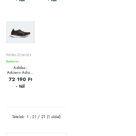
Adidas Originals
Leárazás
Raktáron
Outlet Ár
Adidas -
Adizero Adios -
Női futócipő
72 190 Ft
- tól
Tételek: 1 - 21 / 21 (1 oldal)