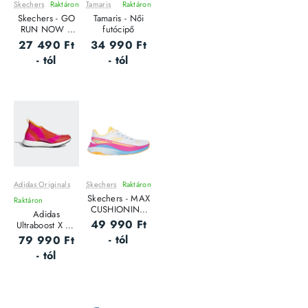
Skechers
Raktáron
Tamaris
Raktáron
Leárazás
Leárazás
Skechers - GO
Tamaris - Női
RUN NOW /
futócipő
SPECTA - Női
27 490 Ft
34 990 Ft
futócipő
- tól
- tól
Adidas Originals
Skechers
Raktáron
Leárazás
Leárazás
Skechers - MAX
Raktáron
Outlet Ár
Outlet Ár
CUSHIONING
Adidas
PROPULSION -
49 990 Ft
Ultraboost X All
Női Futócipő
Terrain Stella
- tól
79 990 Ft
McCartney női
- tól
futócipő