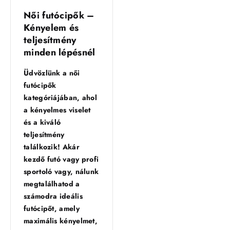
Női futócipők –
Kényelem és
teljesítmény
minden lépésnél
Üdvözlünk a női
futócipők
kategóriájában, ahol
a kényelmes viselet
és a kiváló
teljesítmény
találkozik! Akár
kezdő futó vagy profi
sportoló vagy, nálunk
megtalálhatod a
számodra ideális
futócipőt, amely
maximális kényelmet,