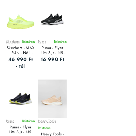
Skechers
Raktáron
Puma
Raktáron
Leárazás
Skechers - MAX
Puma - Flyer
RUN - Női
Lite 3 Jr - Női
futócipő
futócipő
46 990 Ft
16 990 Ft
- tól
Puma
Raktáron
Heavy Tools
Leárazás
Leárazás
Puma - Flyer
Raktáron
Lite 3 Jr - Női
Heavy Tools -