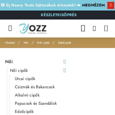
🎒 Új Heavy Tools hátizsákok érkeztek! ➡️
MEGNÉZEM
KÉSZLETKISÖPRÉS
Női
Női cipők
Edzőcipők
h
o
Női
m
e
Női cipők
Utcai cipők
Csizmák és Bakancsok
Alkalmi cipők
Papucsok és Szandálok
Edzőcipők