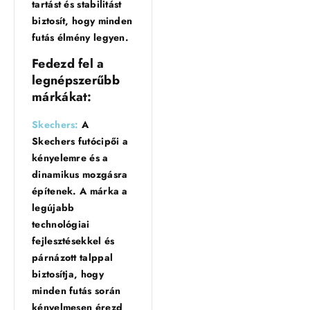
tartást és stabilitást
biztosít, hogy minden
futás élmény legyen.
Fedezd fel a
legnépszerűbb
márkákat:
Skechers:
A
Skechers futócipői a
kényelemre és a
dinamikus mozgásra
építenek. A márka a
legújabb
technológiai
fejlesztésekkel és
párnázott talppal
biztosítja, hogy
minden futás során
kényelmesen érezd