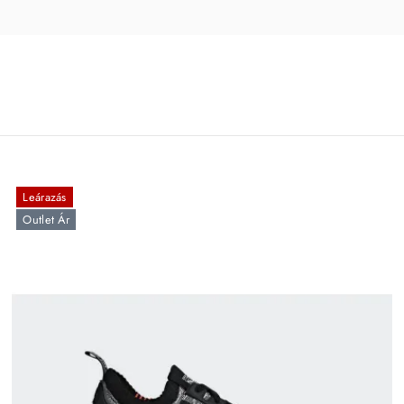
Leárazás
Outlet Ár