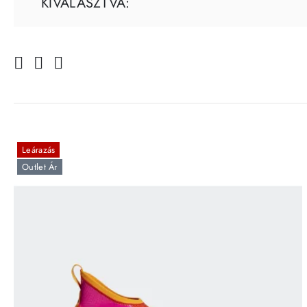
KIVÁLASZTVA:
Leárazás
Outlet Ár