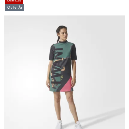
Leárazás
Outlet Ár