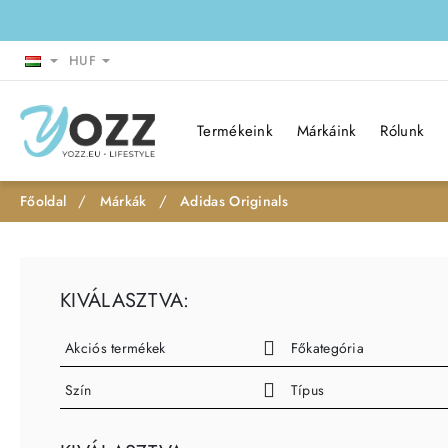
HUF
Termékeink
Márkáink
Rólunk
Márkák
Adidas Originals
h
o
m
KIVÁLASZTVA:
e
Akciós termékek
Főkategória
Szín
Típus