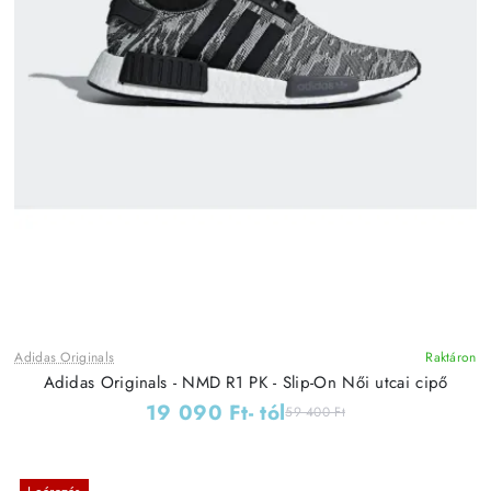
Adidas Originals
Raktáron
Adidas Originals - NMD R1 PK - Slip-On Női utcai cipő
19 090 Ft
- tól
59 400 Ft