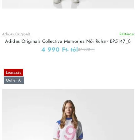
Adidas Originals
Raktáron
Adidas Originals Collective Memories Női Ruha - BP5147_8
4 990 Ft
- tól
27 990 Ft
Leárazás
Outlet Ár