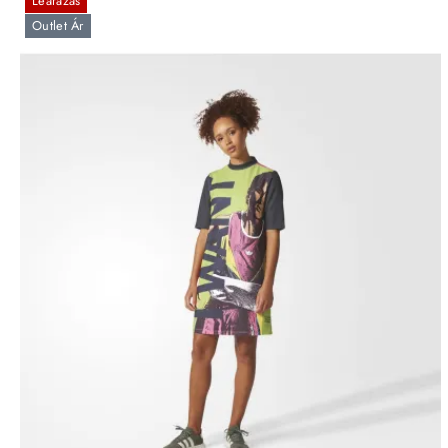
Leárazás
Outlet Ár