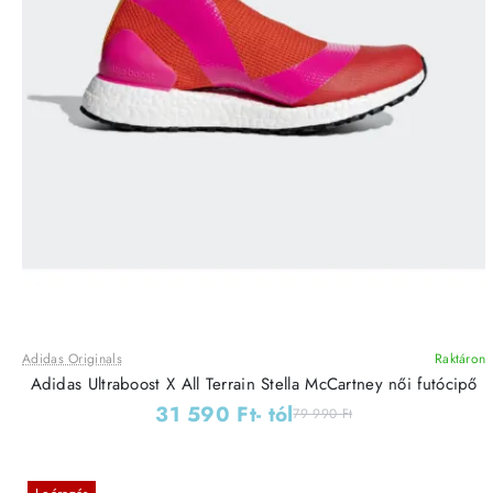
Adidas Originals
Raktáron
Adidas Ultraboost X All Terrain Stella McCartney női futócipő
31 590 Ft
- tól
79 990 Ft