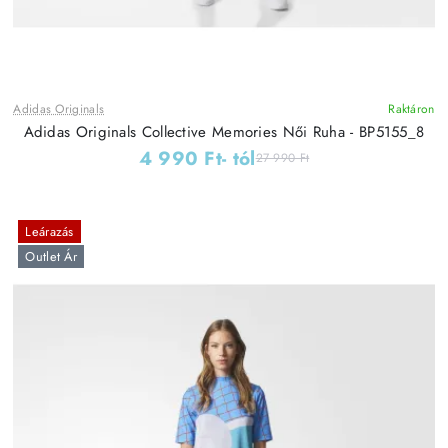
Adidas Originals
Raktáron
Adidas Originals Collective Memories Női Ruha - BP5155_8
4 990 Ft
- tól
27 990 Ft
Leárazás
Outlet Ár