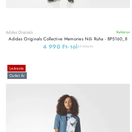
Adidas Originals
Raktáron
Adidas Originals Collective Memories Női Ruha - BP5160_8
4 990 Ft
- tól
27 990 Ft
Leárazás
Outlet Ár