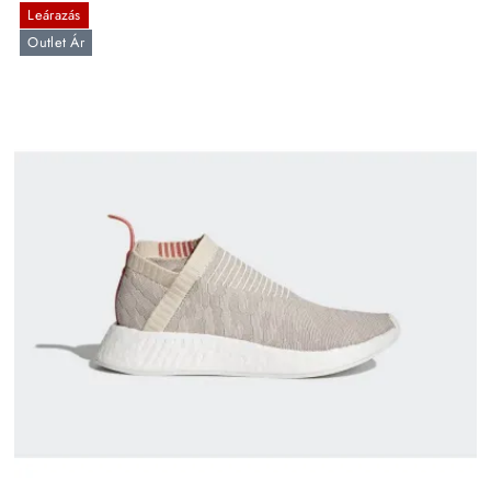
Leárazás
Outlet Ár