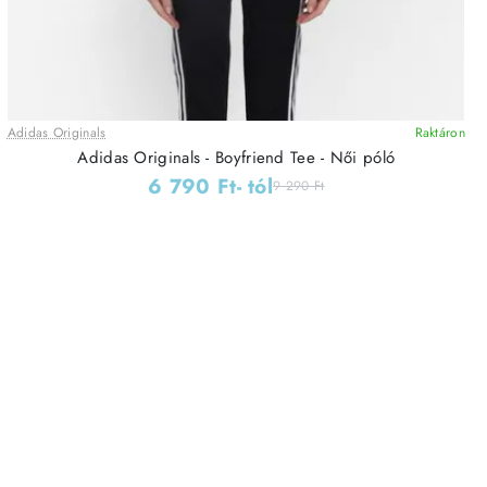
Adidas Originals
Raktáron
Adidas Originals - Boyfriend Tee - Női póló
6 790 Ft
- tól
9 290 Ft