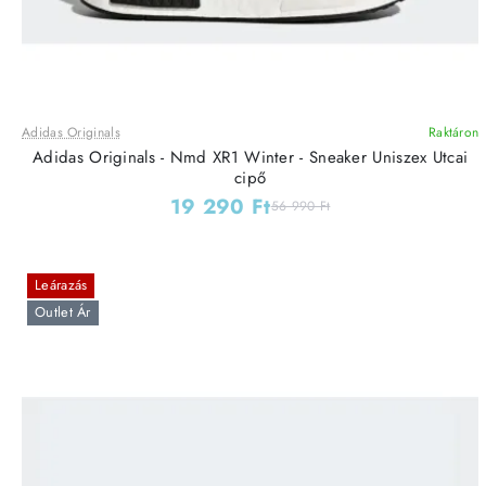
Adidas Originals
Raktáron
Adidas Originals - Nmd XR1 Winter - Sneaker Uniszex Utcai
cipő
19 290 Ft
56 990 Ft
Leárazás
Outlet Ár