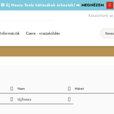
🎒 Új Heavy Tools hátizsákok érkeztek! ➡️
MEGNÉZEM
Köszöntünk az
Információk
Csere - visszaküldés
Keresés..
Nem
Méret
Ujjhossz