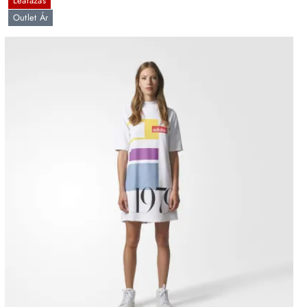
Leárazás
Outlet Ár