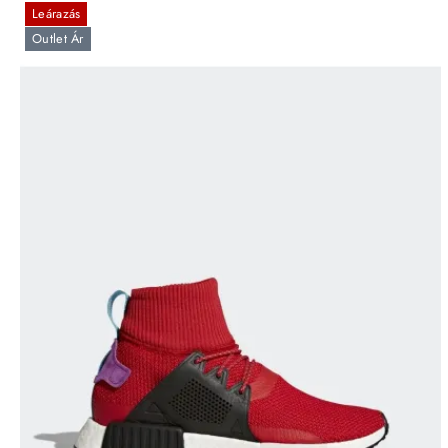
Leárazás
Outlet Ár