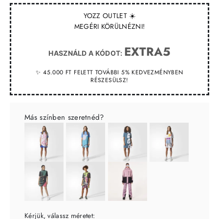
YOZZ OUTLET ☀️
MEGÉRI KÖRÜLNÉZNI!
EXTRA5
HASZNÁLD A KÓDOT:
✨ 45.000 FT FELETT TOVÁBBI 5% KEDVEZMÉNYBEN
RÉSZESÜLSZ!
Más színben szeretnéd?
Kérjük, válassz méretet: