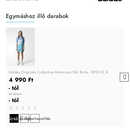
Egymáshoz illő darabok
Adidas Originals Collective Memories Női Ruha - BP5135_8
4 990 Ft
- tól
27 990 Ft
- tól
Kosárba
Kívánságlistára
Összehasonlítás