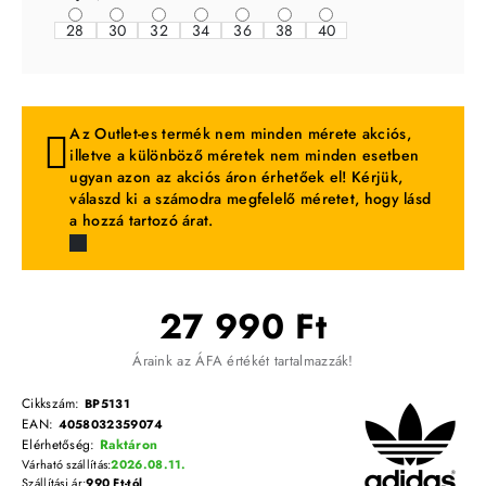
28
30
32
34
36
38
40
Az Outlet-es termék nem minden mérete akciós,
illetve a különböző méretek nem minden esetben
ugyan azon az akciós áron érhetőek el! Kérjük,
válaszd ki a számodra megfelelő méretet, hogy lásd
a hozzá tartozó árat.
27 990 Ft
Áraink az ÁFA értékét tartalmazzák!
Cikkszám:
BP5131
EAN:
4058032359074
Elérhetőség:
Raktáron
Várható szállítás:
2026.08.11.
Szállítási ár:
990 Ft-tól