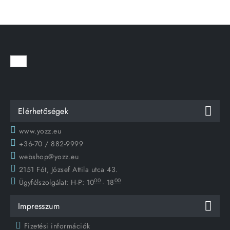
Elérhetőségek
www.yozz.eu
+36-70 / 882-9999
webshop@yozz.eu
2151 Fót, József Attila utca 43.
00
00
Ügyfélszolgálat:
H-P: 10
- 18
Impresszum
Fizetési információk