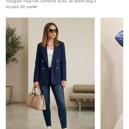
Válogass inspiráló outfiteink közül, és találd meg a
hozzád illő szettet