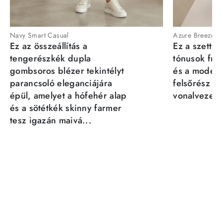
Navy Smart Casual
Azure Breeze
Ez az összeállítás a
Ez a szett a
tengerészkék dupla
tónusok fris
gombsoros blézer tekintélyt
és a moder
parancsoló eleganciájára
felsőrész st
épül, amelyet a hófehér alap
vonalvezeté
és a sötétkék skinny farmer
tesz igazán maivá...