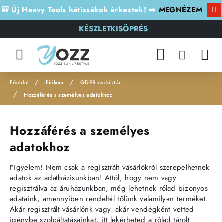
🎒 Új Heavy Tools hátizsákok érkeztek! ➡️
MEGNÉZEM
KÉSZLETKISÖPRÉS
Fiókom
GDPR eszköztár
h
Hozzáférés a személyes adatokhoz
o
m
Hozzáférés a személyes
e
adatokhoz
Figyelem! Nem csak a regisztrált vásárlókról szerepelhetnek
adatok az adatbázisunkban! Attól, hogy nem vagy
regisztrálva az áruházunkban, még lehetnek rólad bizonyos
adataink, amennyiben rendeltél tőlünk valamilyen terméket.
Akár regisztrált vásárlónk vagy, akár vendégként vetted
igénybe szolgáltatásainkat, itt lekérheted a rólad tárolt