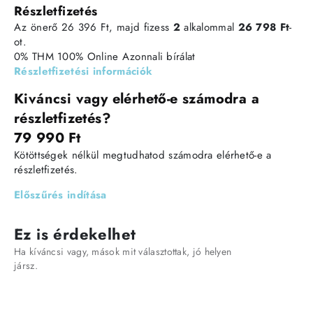
Részletfizetés
Az önerő 26 396 Ft, majd fizess
2
alkalommal
26 798 Ft
-
ot.
0% THM
100% Online
Azonnali bírálat
Részletfizetési információk
Kiváncsi vagy elérhető-e számodra a
részletfizetés?
79 990 Ft
Kötöttségek nélkül megtudhatod számodra elérhető-e a
részletfizetés.
Előszűrés indítása
Ez is érdekelhet
Ha kíváncsi vagy, mások mit választottak, jó helyen
jársz.