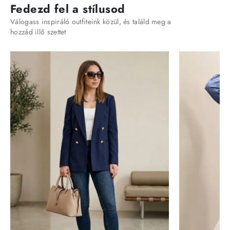
Fedezd fel a stílusod
Válogass inspiráló outfiteink közül, és találd meg a
hozzád illő szettet