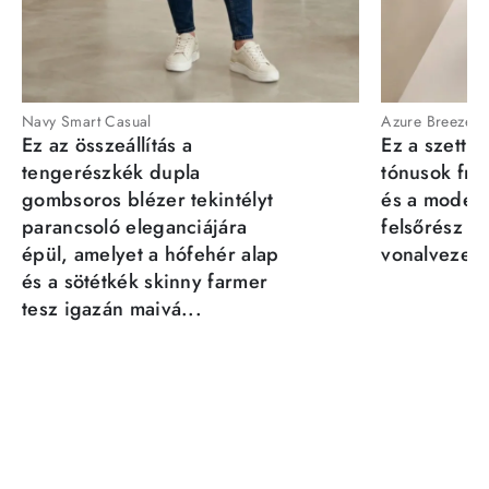
Navy Smart Casual
Azure Breeze
Ez az összeállítás a
Ez a szett a
tengerészkék dupla
tónusok fris
gombsoros blézer tekintélyt
és a moder
parancsoló eleganciájára
felsőrész st
épül, amelyet a hófehér alap
vonalvezeté
és a sötétkék skinny farmer
tesz igazán maivá...