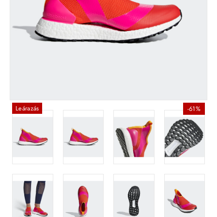
Leárazás
-61%