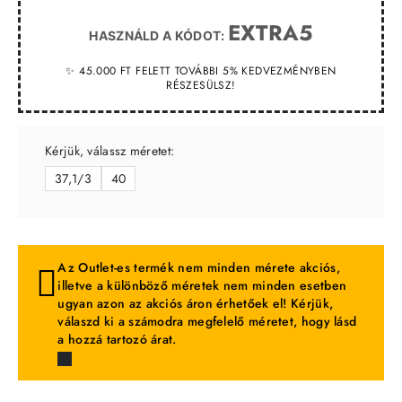
EXTRA5
HASZNÁLD A KÓDOT:
✨ 45.000 FT FELETT TOVÁBBI 5% KEDVEZMÉNYBEN
RÉSZESÜLSZ!
Kérjük, válassz méretet:
37,1/3
40
Az Outlet-es termék nem minden mérete akciós,
illetve a különböző méretek nem minden esetben
ugyan azon az akciós áron érhetőek el! Kérjük,
válaszd ki a számodra megfelelő méretet, hogy lásd
a hozzá tartozó árat.