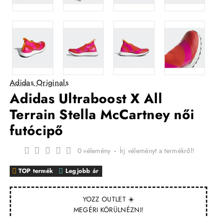
Adidas Originals
Adidas Ultraboost X All
Terrain Stella McCartney női
futócipő
0 vélemény
-
Írj véleményt a termékről!
TOP termék
Legjobb ár
YOZZ OUTLET ☀️
MEGÉRI KÖRÜLNÉZNI!