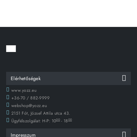
Elérhetőségek
www.yozz.eu
+36-70 / 882-9999
webshop@yozz.eu
2151 Fót, József Attila utca 43.
00
00
Ügyfélszolgálat:
H-P: 10
- 18
Impresszum