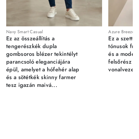
Navy Smart Casual
Azure Breeze
Ez az összeállítás a
Ez a szett a
tengerészkék dupla
tónusok fris
gombsoros blézer tekintélyt
és a moder
parancsoló eleganciájára
felsőrész st
épül, amelyet a hófehér alap
vonalvezeté
és a sötétkék skinny farmer
tesz igazán maivá...