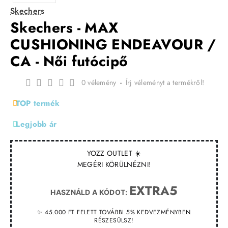
Skechers
Skechers - MAX
CUSHIONING ENDEAVOUR /
CA - Női futócipő
0 vélemény
-
Írj véleményt a termékről!
TOP termék
Legjobb ár
YOZZ OUTLET ☀️
MEGÉRI KÖRÜLNÉZNI!
EXTRA5
HASZNÁLD A KÓDOT:
✨ 45.000 FT FELETT TOVÁBBI 5% KEDVEZMÉNYBEN
RÉSZESÜLSZ!