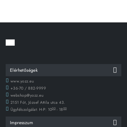
Elérhetőségek
www.yozz.eu
+36-70 / 882-9999
webshop@yozz.eu
2151 Fót, József Attila utca 43.
00
00
Ügyfélszolgálat:
H-P: 10
- 18
Impresszum