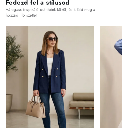
Fedezd fel a stílusod
Válogass inspiráló outfiteink közül, és találd meg a
hozzád illő szettet