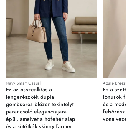
Navy Smart Casual
Azure Breeze
Ez az összeállítás a
Ez a szett a
tengerészkék dupla
tónusok fris
gombsoros blézer tekintélyt
és a moder
parancsoló eleganciájára
felsőrész st
épül, amelyet a hófehér alap
vonalvezeté
és a sötétkék skinny farmer