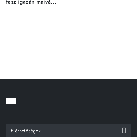
tesz igazán maivá...
Elérhetőségek