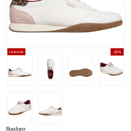
Leárazás
-30%
Skechers