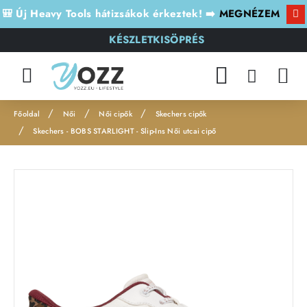
🎒 Új Heavy Tools hátizsákok érkeztek! ➡️
MEGNÉZEM
KÉSZLETKISÖPRÉS
Női
Női cipők
Skechers cipők
h
Skechers - BOBS STARLIGHT - Slip-Ins Női utcai cipő
o
m
e