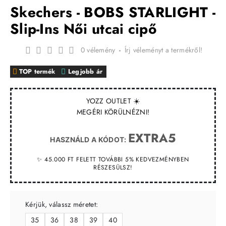
Skechers - BOBS STARLIGHT -
Slip-Ins Női utcai cipő
0 vélemény
-
Írj véleményt a termékről!
TOP termék
Legjobb ár
YOZZ OUTLET ☀️
MEGÉRI KÖRÜLNÉZNI!
EXTRA5
HASZNÁLD A KÓDOT:
✨ 45.000 FT FELETT TOVÁBBI 5% KEDVEZMÉNYBEN
RÉSZESÜLSZ!
Kérjük, válassz méretet:
35
36
38
39
40