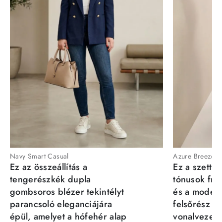
Navy Smart Casual
Azure Breeze
Ez az összeállítás a
Ez a szett a
tengerészkék dupla
tónusok fris
gombsoros blézer tekintélyt
és a moder
parancsoló eleganciájára
felsőrész st
épül, amelyet a hófehér alap
vonalvezeté