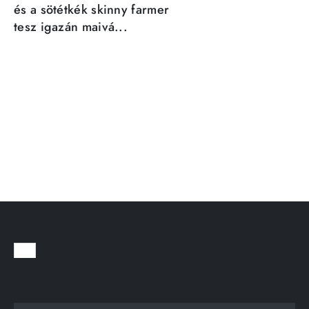
és a sötétkék skinny farmer
tesz igazán maivá...