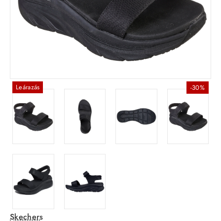
Leárazás
-30%
Skechers