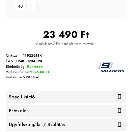
40
41
23 490 Ft
Áraink az ÁFA értékét tartalmazzák!
Cikkszám:
119226BBK
EAN:
194880934590
Elérhetőség:
Raktáron
Várható szállítás:
2026.08.11.
Szállítási ár:
990 Ft-tól
Specifikáció
Értékelés
Ügyfélszolgálat / Szállítás