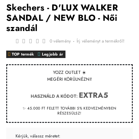
Skechers - D'LUX WALKER
SANDAL / NEW BLO - Női
szandál
0 vélemény
-
Írj véleményt a termékről!
TOP termék
Legjobb ár
YOZZ OUTLET ☀️
MEGÉRI KÖRÜLNÉZNI!
EXTRA5
HASZNÁLD A KÓDOT:
✨ 45.000 FT FELETT TOVÁBBI 5% KEDVEZMÉNYBEN
RÉSZESÜLSZ!
Kérjük, válassz méretet: