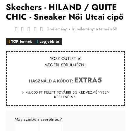
Skechers - HILAND / QUITE
CHIC - Sneaker Női Utcai cipő
0 vélemény
-
Írj véleményt a termékről!
TOP termék
Legjobb ár
YOZZ OUTLET ☀️
MEGÉRI KÖRÜLNÉZNI!
EXTRA5
HASZNÁLD A KÓDOT:
✨ 45.000 FT FELETT TOVÁBBI 5% KEDVEZMÉNYBEN
RÉSZESÜLSZ!
Más színben szeretnéd?