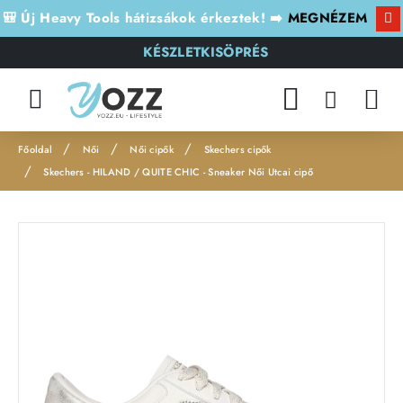
🎒 Új Heavy Tools hátizsákok érkeztek! ➡️
MEGNÉZEM
KÉSZLETKISÖPRÉS
Női
Női cipők
Skechers cipők
h
Skechers - HILAND / QUITE CHIC - Sneaker Női Utcai cipő
o
m
e