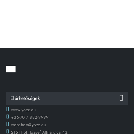
Elérhetőségek
www.yozz.eu
+36-70 / 882-9999
webshop@yozz.eu
2151 Fót, József Attila utca 43.