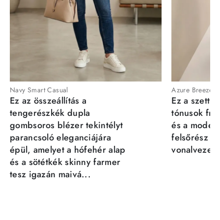
Navy Smart Casual
Azure Breeze
Ez az összeállítás a
Ez a szett a
tengerészkék dupla
tónusok fris
gombsoros blézer tekintélyt
és a moder
parancsoló eleganciájára
felsőrész st
épül, amelyet a hófehér alap
vonalvezeté
és a sötétkék skinny farmer
tesz igazán maivá...