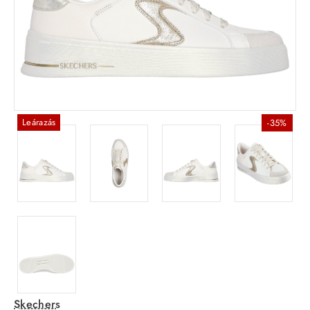
Leárazás
-35%
Skechers