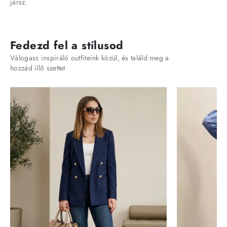
jársz.
Fedezd fel a stílusod
Válogass inspiráló outfiteink közül, és találd meg a
hozzád illő szettet