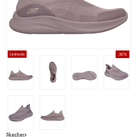
Leárazás
-30%
Skechers