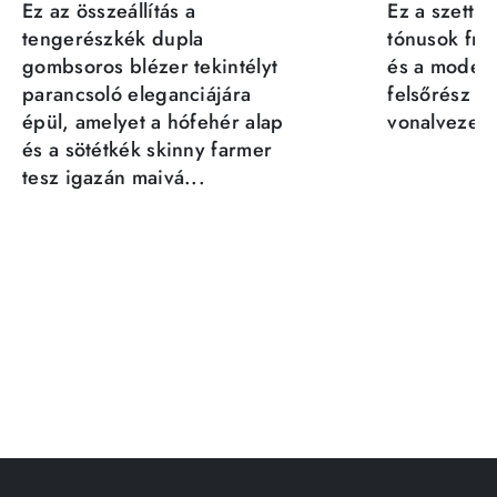
Ez az összeállítás a
Ez a szett a
tengerészkék dupla
tónusok fris
gombsoros blézer tekintélyt
és a moder
parancsoló eleganciájára
felsőrész st
épül, amelyet a hófehér alap
vonalvezeté
és a sötétkék skinny farmer
tesz igazán maivá...