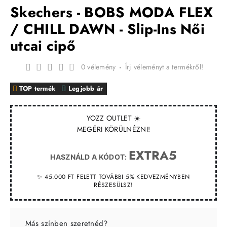
Skechers - BOBS MODA FLEX
/ CHILL DAWN - Slip-Ins Női
utcai cipő
0 vélemény
-
Írj véleményt a termékről!
TOP termék
Legjobb ár
YOZZ OUTLET ☀️
MEGÉRI KÖRÜLNÉZNI!
EXTRA5
HASZNÁLD A KÓDOT:
✨ 45.000 FT FELETT TOVÁBBI 5% KEDVEZMÉNYBEN
RÉSZESÜLSZ!
Más színben szeretnéd?