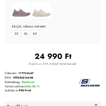
Kérjük, válassz méretet:
35
36
40
24 990 Ft
Áraink az ÁFA értékét tartalmazzák!
Cikkszám:
117734LAV
EAN:
199252216458
Elérhetőség:
Raktáron
Várható szállítás:
2026.08.11.
Szállítási ár:
990 Ft-tól