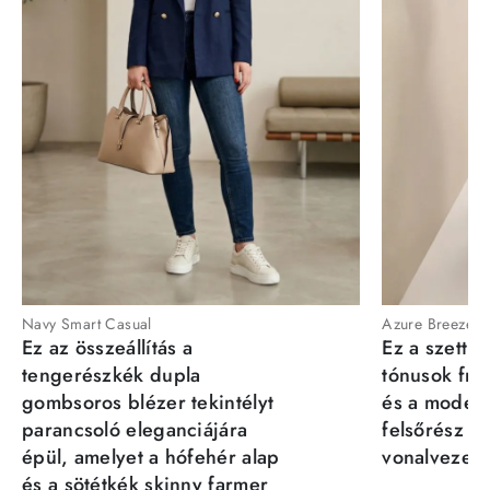
Navy Smart Casual
Azure Breeze
Ez az összeállítás a
Ez a szett a
tengerészkék dupla
tónusok fris
gombsoros blézer tekintélyt
és a moder
parancsoló eleganciájára
felsőrész st
épül, amelyet a hófehér alap
vonalvezeté
és a sötétkék skinny farmer