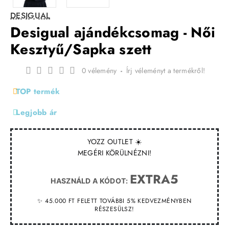
DESIGUAL
Desigual ajándékcsomag - Női
Kesztyű/Sapka szett
0 vélemény
-
Írj véleményt a termékről!
TOP termék
Legjobb ár
YOZZ OUTLET ☀️
MEGÉRI KÖRÜLNÉZNI!
EXTRA5
HASZNÁLD A KÓDOT:
✨ 45.000 FT FELETT TOVÁBBI 5% KEDVEZMÉNYBEN
RÉSZESÜLSZ!