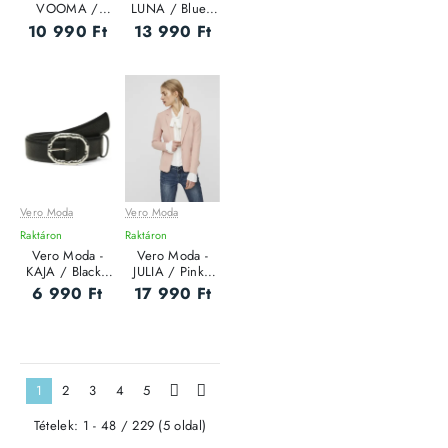
VOOMA /
LUNA / Blue -
Brown - Női
Farmer Női
10 990 Ft
13 990 Ft
póló
dzseki
Vero Moda
Vero Moda
Raktáron
Raktáron
Vero Moda -
Vero Moda -
KAJA / Black -
JULIA / Pink -
Női öv
Női blézer
6 990 Ft
17 990 Ft
1
2
3
4
5
>
>|
Tételek: 1 - 48 / 229 (5 oldal)