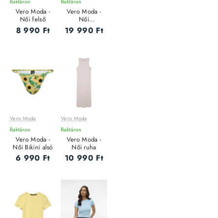
Raktáron
Raktáron
Vero Moda -
Vero Moda -
Női felső
Női
farmernadrág
8 990 Ft
19 990 Ft
Vero Moda
Vero Moda
Raktáron
Raktáron
Vero Moda -
Vero Moda -
Női Bikini alsó
Női ruha
6 990 Ft
10 990 Ft