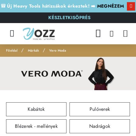
🎒 Új Heavy Tools hátizsákok érkeztek! ➡️
MEGNÉZEM
KÉSZLETKISÖPRÉS
Márkák
Vero Moda
h
o
m
e
Kabátok
Pulóverek
Blézerek - mellények
Nadrágok