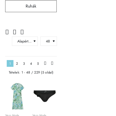
Ruhák
1
2
3
4
5
>
>|
Tételek: 1 - 48 / 229 (5 oldal)
Vero Moda
Vero Moda