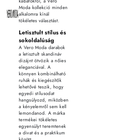
kabátokról, a Vero
Moda kollekció minden
alkalomra kínál
tökéletes választást.
Letisztult stílus és
sokoldalúság
A Vero Moda darabok
a letisztult skandináv
dizájnt ötvözik a nőies
eleganciával. A
könnyen kombinálható
ruhák és kiegészítők
lehetővé teszik, hogy
egyedi stílusodat
hangsúlyozd, miközben
a kényelemről sem kell
lemondanod. A márka
termékei tökéletes
egyensúlyt teremtenek
a divat és a praktikum
között.