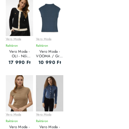
Vero Moda
Vero Moda
Raktáron
Raktáron
Vero Moda -
Vero Moda -
OLI - Női
VOOMA / Grey
Kardigán
- Női póló
17 990 Ft
10 990 Ft
Vero Moda
Vero Moda
Raktáron
Raktáron
Vero Moda -
Vero Moda -