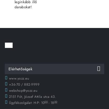
leginkább illő
darabokat!
Elérhetőségek
www.yozz.eu
+36-70 / 882-9999
webshop@yozz.eu
2151 Fót, József Attila utca 43.
00
00
Ügyfélszolgálat:
H-P: 10
- 18