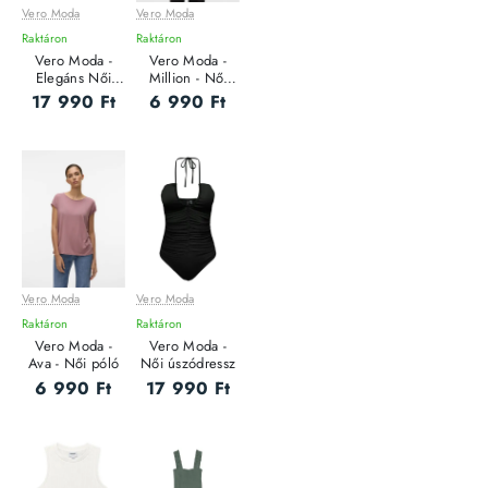
Vero Moda
Vero Moda
Raktáron
Raktáron
Vero Moda -
Vero Moda -
Elegáns Női
Million - Női
rövidnadrág
trikó
17 990 Ft
6 990 Ft
Vero Moda
Vero Moda
Raktáron
Raktáron
Vero Moda -
Vero Moda -
Ava - Női póló
Női úszódressz
6 990 Ft
17 990 Ft