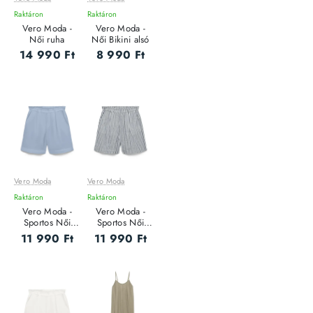
Raktáron
Raktáron
Vero Moda -
Vero Moda -
Női ruha
Női Bikini alsó
14 990 Ft
8 990 Ft
Vero Moda
Vero Moda
Raktáron
Raktáron
Vero Moda -
Vero Moda -
Sportos Női
Sportos Női
rövidnadrág
rövidnadrág
11 990 Ft
11 990 Ft