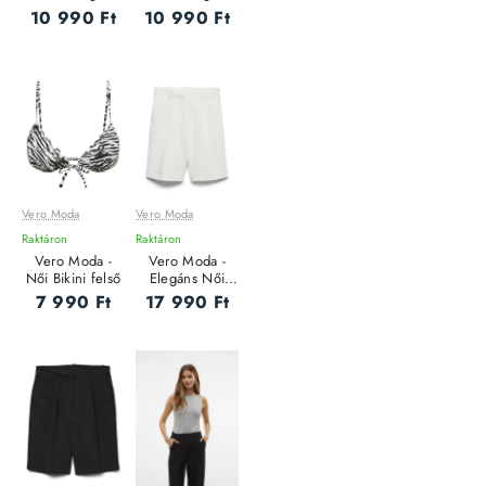
10 990 Ft
10 990 Ft
Vero Moda
Vero Moda
Raktáron
Raktáron
Vero Moda -
Vero Moda -
Női Bikini felső
Elegáns Női
rövidnadrág
7 990 Ft
17 990 Ft