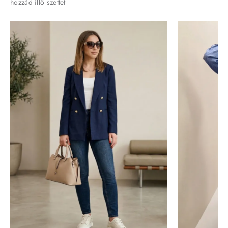
hozzád illő szettet