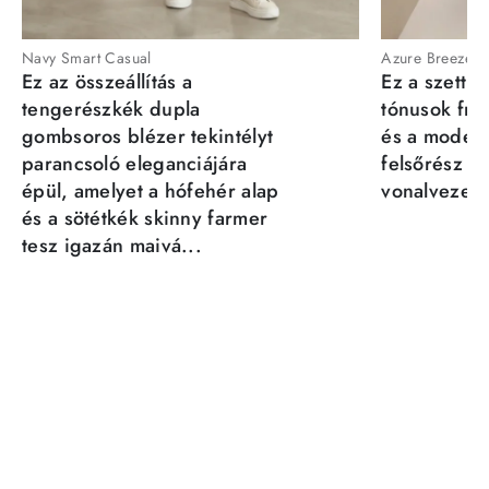
Navy Smart Casual
Azure Breeze
Ez az összeállítás a
Ez a szett a
tengerészkék dupla
tónusok fris
gombsoros blézer tekintélyt
és a moder
parancsoló eleganciájára
felsőrész st
épül, amelyet a hófehér alap
vonalvezeté
és a sötétkék skinny farmer
tesz igazán maivá...