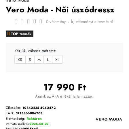
Vero Moda
Vero Moda - Női úszódressz
0 vélemény
-
Írj véleményt a termékről!
TOP termék
Kérjük, válassz méretet:
XS
S
M
L
XL
17 990 Ft
Áraink az ÁFA értékét tartalmazzák!
Cikkszám:
10342235-4942472
EAN:
5715866086703
Elérhetőség:
Raktáron
Várható szállítás:
2026.08.07.
Szállítási ár:
990 Ft-tól