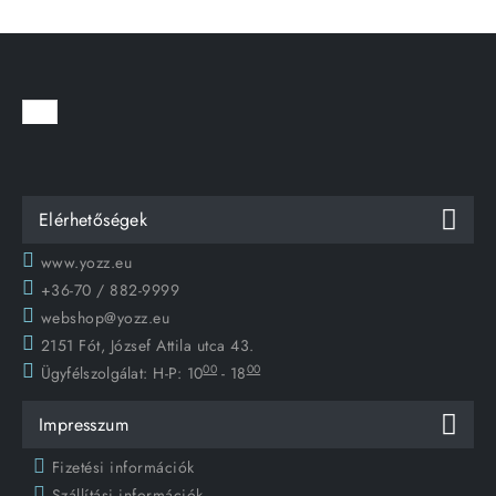
Elérhetőségek
www.yozz.eu
+36-70 / 882-9999
webshop@yozz.eu
2151 Fót, József Attila utca 43.
00
00
Ügyfélszolgálat:
H-P: 10
- 18
Impresszum
Fizetési információk
Szállítási információk