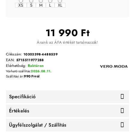
XS
S
M
L
XL
11 990 Ft
Áraink az ÁFA értékét tartalmazzák!
Cikkszám:
10303398-4488539
EAN:
5715511977288
Elérhetőség:
Raktáron
Várható szállítás:
2026.08.11.
Szállítási ár:
990 Ft-tól
Specifikáció
Értékelés
Ügyfélszolgálat / Szállítás