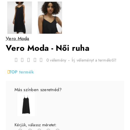
Vero Moda
Vero Moda - Női ruha
0 vélemény
-
Írj véleményt a termékről!
TOP termék
Más színben szeretnéd?
Kérjük, válassz méretet: