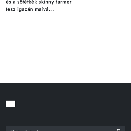
és a sötétkék skinny farmer
tesz igazán maivá...