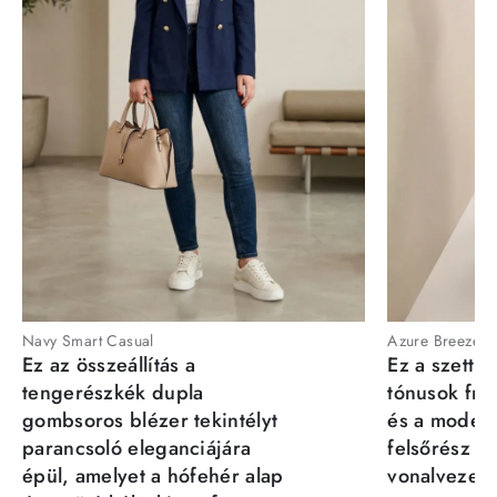
Navy Smart Casual
Azure Breeze
Ez az összeállítás a
Ez a szett a
tengerészkék dupla
tónusok fris
gombsoros blézer tekintélyt
és a moder
parancsoló eleganciájára
felsőrész st
épül, amelyet a hófehér alap
vonalvezeté